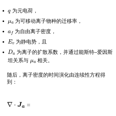
为元电荷，
q
为可移动离子物种的迁移率，
μ
a
为自由离子密度，
a
f
为静电势，且
E
v
为离子的扩散系数，并通过能斯特–爱因斯
D
坦关系与
相关。
a
μ
a
随后，离子密度的时间演化由连续性方程得
到：
∇
⋅
J
a
=
−
q
∂
a
∂
t
,