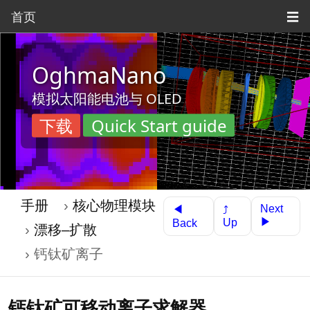
首页
☰
OghmaNano
模拟太阳能电池与 OLED
下载
Quick Start guide
手册
核心物理模块
Next
◀
⤴
▶
Up
Back
漂移–扩散
钙钛矿离子
钙钛矿可移动离子求解器