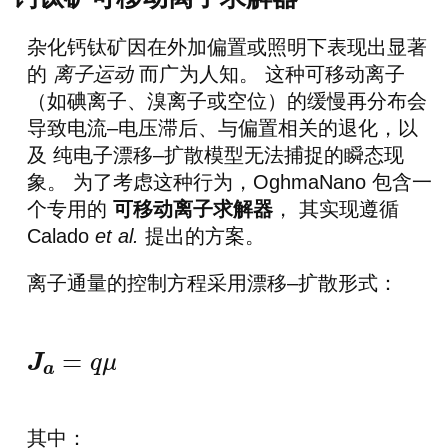
杂化钙钛矿因在外加偏置或照明下表现出显著
的
离子运动
而广为人知。 这种可移动离子
（如碘离子、溴离子或空位）的缓慢再分布会
导致电流–电压滞后、与偏置相关的退化，以
及 纯电子漂移–扩散模型无法捕捉的瞬态现
象。 为了考虑这种行为，OghmaNano 包含一
个专用的
可移动离子求解器
， 其实现遵循
Calado
et al.
提出的方案。
离子通量的控制方程采用漂移–扩散形式：
J
a
=
q
μ
a
a
f
∇
E
v
−
q
D
a
∇
a
f
,
其中：