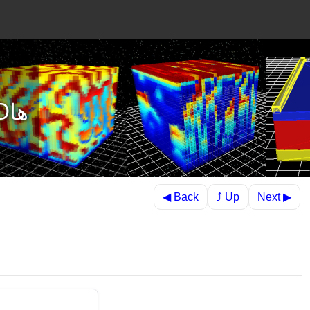
شبیه‌سازی سلول‌های خورشیدی آلی/پروسکایتی، OFETها و OLEDها
⤴ Up
◀ Back
Next ▶