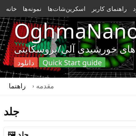
راهنمای کاربر
اسکرین‌شات‌ها
نمونه‌ها
خانه
OghmaNan
Quick Start guide
دانلود
مقدمه
راهنما
جلد
🖼️ جلد