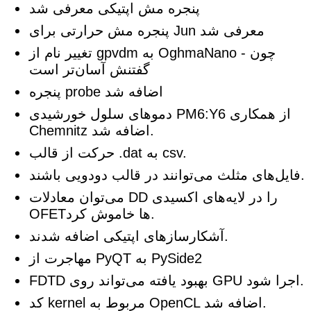
پنجره مش اپتیکی معرفی شد
پنجره مش حرارتی برای Jun معرفی شد
تغییر نام از gpvdm به OghmaNano - چون
گفتنش آسان‌تر است
پنجره probe اضافه شد
دموهای سلول خورشیدی PM6:Y6 از همکاری
Chemnitz اضافه شد.
حرکت از قالب .dat به csv.
فایل‌های مثلث می‌توانند در قالب دودویی باشند.
می‌توان معادلات DD را در لایه‌های اکسیدی
OFETها خاموش کرد.
آشکارسازهای اپتیکی اضافه شدند.
مهاجرت از PyQT به PySide2
FDTD بهبود یافته می‌تواند روی GPU اجرا شود.
کد kernel مربوط به OpenCL اضافه شد.