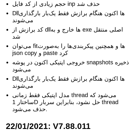
حجم زیادی از کد فایل inp حذف شد
Dllها اکنون هنگام برازش فقط یک‌بار بارگذاری
می‌شوند
کد برازش از dllها خارج و به exe اصلی منتقل
شد
می‌توان fitها و همچنین پیکربندی‌ها را به‌صورت
json copy و paste کرد
خروجی اپتیکی اکنون در پوشه snapshots ذخیره
می‌شود
Dllها اکنون هنگام برازش فقط یک‌بار بارگذاری
می‌شوند
مدل اپتیکی فقط زمانی thread می‌شود که
ساختار 1D حل نشود، بنابراین سربار thread
حذف می‌شود.
22/01/2021: V7.88.011