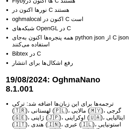
Flybyها اکنون در C هستند
نورها اکنون در C هستند
oghmalocal اکنون در C است
شبکه‌های OpenGL در C
همه پنجره‌ها اکنون به‌جای python json از C json
استفاده می‌کنند
Bibtex در C
رفع اشکال‌ها برای انتشار
19/08/2024: OghmaNano
8.1.001
ترجمه‌ها برای این زبان‌ها اضافه شد: ترکی
(🇹🇷)، لهستانی (🇵🇱)، مالایی (🇲🇾)، گرجی
(🇬🇪)، ژاپنی (🇯🇵)، اوکراینی (🇺🇦)، ایتالیایی
(🇮🇹)، هندی (🇮🇳)، عبری (🇮🇱)، استونیایی