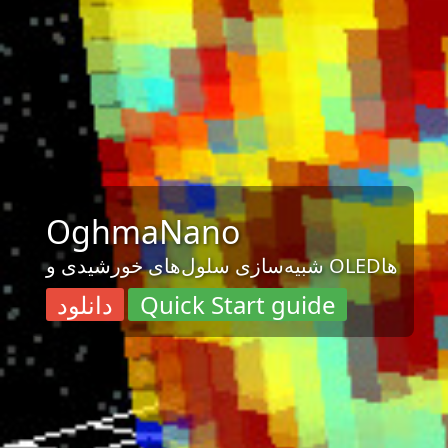
OghmaNano
شبیه‌سازی سلول‌های خورشیدی و OLEDها
Quick Start guide
دانلود