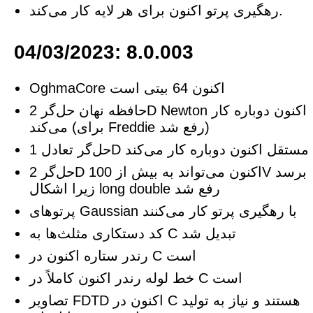
رهگیری پرتو اکنون برای هر لایه کار می‌کند.
04/03/2023: 8.0.003
OghmaCore اکنون 64 بیتی است
حافظه نهان حل‌گر 2D Newton اکنون دوباره کار
می‌کند (برای Freddie رفع شد)
حل‌گر تعادل 1D مستقل اکنون دوباره کار می‌کند
حل‌گر 2D اکنون می‌تواند به بیش از 100V برسد
زیرا اشکال long double رفع شد
پرتوهای Gaussian با رهگیری پرتو کار می‌کنند
کد دستکاری مثلث‌ها به C تبدیل شد
رندر ستاره اکنون در C است
خط لوله رندر اکنون کاملاً در C است
تصاویر FDTD اکنون در C هستند و نیاز به تولید