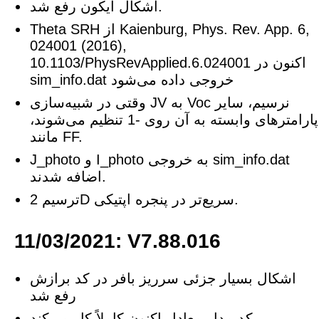
اشکال آیکون رفع شد.
Theta SRH از Kaienburg, Phys. Rev. App. 6,
024001 (2016),
10.1103/PhysRevApplied.6.024001 اکنون در
sim_info.dat خروجی داده می‌شود
وقتی در شبیه‌سازی JV به Voc نرسیم، سایر
پارامترهای وابسته به آن روی -1 تنظیم می‌شوند،
مانند FF.
J_photo و I_photo به خروجی sim_info.dat
اضافه شدند.
ترسیم 2D سریع‌تر در پنجره اپتیکی.
11/03/2021: V7.88.016
اشکال بسیار جزئی سرریز بافر در کد برازش
رفع شد
کد مدار معادل اکنون کاملاً کار می‌کند