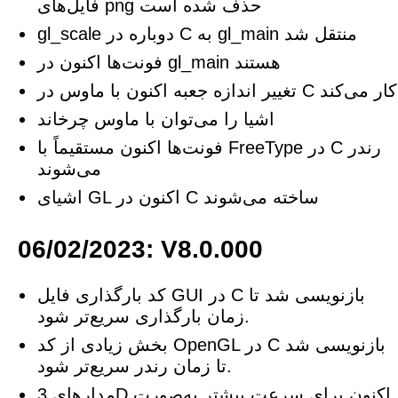
فایل‌های png حذف شده است
gl_scale دوباره در C به gl_main منتقل شد
فونت‌ها اکنون در gl_main هستند
تغییر اندازه جعبه اکنون با ماوس در C کار می‌کند
اشیا را می‌توان با ماوس چرخاند
فونت‌ها اکنون مستقیماً با FreeType در C رندر
می‌شوند
اشیای GL اکنون در C ساخته می‌شوند
06/02/2023: V8.0.000
کد بارگذاری فایل GUI در C بازنویسی شد تا
زمان بارگذاری سریع‌تر شود.
بخش زیادی از کد OpenGL در C بازنویسی شد
تا زمان رندر سریع‌تر شود.
مدارهای 3D اکنون برای سرعت بیشتر به‌صورت