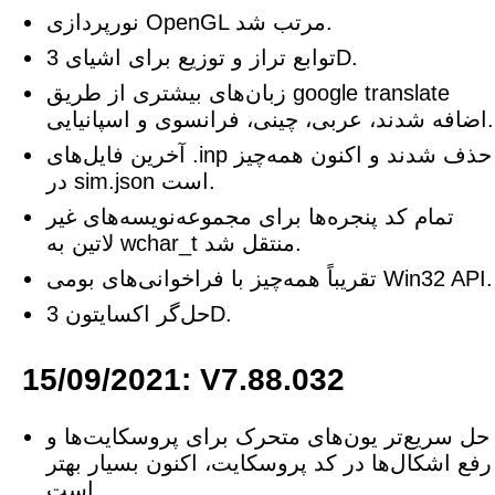
نورپردازی OpenGL مرتب شد.
توابع تراز و توزیع برای اشیای 3D.
زبان‌های بیشتری از طریق google translate
اضافه شدند، عربی، چینی، فرانسوی و اسپانیایی.
آخرین فایل‌های .inp حذف شدند و اکنون همه‌چیز
در sim.json است.
تمام کد پنجره‌ها برای مجموعه‌نویسه‌های غیر
لاتین به wchar_t منتقل شد.
تقریباً همه‌چیز با فراخوانی‌های بومی Win32 API.
حل‌گر اکسایتون 3D.
15/09/2021: V7.88.032
حل سریع‌تر یون‌های متحرک برای پروسکایت‌ها و
رفع اشکال‌ها در کد پروسکایت، اکنون بسیار بهتر
است.