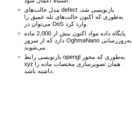
اشتباه اعمال شود.
مدل حالت‌های defect بازنویسی شد،
به‌طوری که اکنون حالت‌های تله عمیق را
می‌توان در DoS وارد کرد.
پایگاه داده مواد اکنون بیش از 2,000 ماده
دارد که از سرور OghmaNano به‌روزرسانی
می‌شوند.
بازنویسی رابط opengl به‌طوری که محور
xyz همان تصویرسازی مختصات ماده را
داشته باشد.
محدودیت طول/عرض 10cm دستگاه حذف
شد تا سلول‌های بزرگ قابل شبیه‌سازی
باشند.
gui برای ویرایش آسان اشیای واردشده در
epitaxy الکتریکی اضافه شد.
تابع واردسازی بهبود یافت.
طیف‌های PL حالت پایدار از اصول اولیه