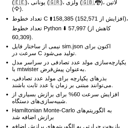
(🇪🇪)، یونانی (🇬🇷)، ولزی (🇬🇧,🐉)، لاتین
(🦅).
تعداد خطوط C ⬆️158,385 (افزایش از 152,571)،
تعداد خطوط Python ⬇️ 57,997 (کاهش از
60,309).
نیمی از ساختار فایل sim.json اکنون برای
سرعت در C تولید می‌شود.
یکپارچه‌سازی مولد عدد تصادفی در سراسر مدل
با mtwister به‌عنوان پیش‌فرض.
بذرهای یکپارچه برای مولد عدد تصادفی،
می‌توانند مبتنی بر زمان یا عدد ثابت باشند.
افزایش سرعت 60% برای برازش بسیاری از
شبیه‌سازی‌های دستگاه.
Hamiltonian Monte-Carlo به الگوریتم‌های
برازش اضافه شد
بازپخت حرارتی به الگوریتم‌های برازش اضافه