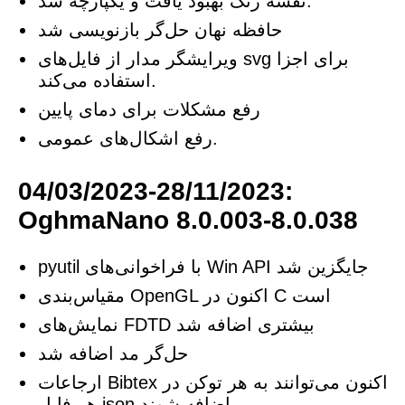
نقشه رنگ بهبود یافت و یکپارچه شد.
حافظه نهان حل‌گر بازنویسی شد
ویرایشگر مدار از فایل‌های svg برای اجزا
استفاده می‌کند.
رفع مشکلات برای دمای پایین
رفع اشکال‌های عمومی.
04/03/2023-28/11/2023:
OghmaNano 8.0.003-8.0.038
pyutil با فراخوانی‌های Win API جایگزین شد
مقیاس‌بندی OpenGL اکنون در C است
نمایش‌های FDTD بیشتری اضافه شد
حل‌گر مد اضافه شد
ارجاعات Bibtex اکنون می‌توانند به هر توکن در
هر فایل json اضافه شوند