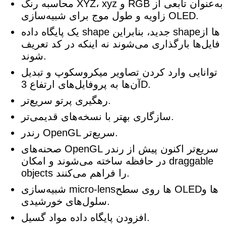
محاسبه رنگ XYZ، xyz و RGB به‌عنوان تابعی از
زاویه و طول موج برای شبیه‌سازی OLED.
یک پایگاه داده shape جدید، بنابراین shapeها از
فایل‌ها بارگذاری می‌شوند نه اینکه در کد تعریف
شوند.
توانایی وارد کردن تصاویر میکروسکوپ و تبدیل
آن‌ها به پروفایل‌های ارتفاع 3D.
رهگیری پرتو سریع‌تر.
سازگاری بهتر با نسخه‌های قدیمی‌تر.
رندر OpenGL سریع‌تر.
صحنه‌های OpenGL سریع‌تر اکنون پیش از رندر
در حافظه ساخته می‌شوند و امکان draggable
objects را فراهم می‌کنند.
شبیه‌سازی micro-lensها روی سطح OLEDها و
سلول‌های خورشیدی.
افزودن پایگاه داده مواد گسیل.