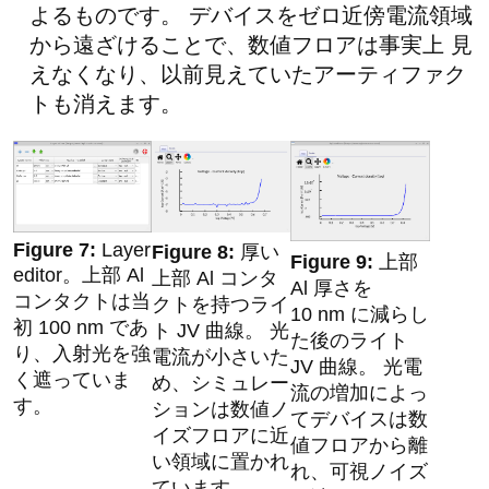
よるものです。 デバイスをゼロ近傍電流領域
から遠ざけることで、数値フロアは事実上 見
えなくなり、以前見えていたアーティファク
トも消えます。
Layer
厚い
上部
editor。上部 Al
上部 Al コンタ
Al 厚さを
コンタクトは当
クトを持つライ
10 nm に減らし
初 100 nm であ
ト JV 曲線。 光
た後のライト
り、入射光を強
電流が小さいた
JV 曲線。 光電
く遮っていま
め、シミュレー
流の増加によっ
す。
ションは数値ノ
てデバイスは数
イズフロアに近
値フロアから離
い領域に置かれ
れ、可視ノイズ
ています。