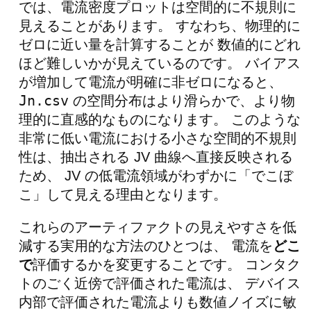
では、電流密度プロットは空間的に不規則に
見えることがあります。 すなわち、物理的に
ゼロに近い量を計算することが 数値的にどれ
ほど難しいかが見えているのです。 バイアス
が増加して電流が明確に非ゼロになると、
Jn.csv
の空間分布はより滑らかで、より物
理的に直感的なものになります。 このような
非常に低い電流における小さな空間的不規則
性は、抽出される JV 曲線へ直接反映される
ため、 JV の低電流領域がわずかに「でこぼ
こ」して見える理由となります。
これらのアーティファクトの見えやすさを低
減する実用的な方法のひとつは、 電流を
どこ
で
評価するかを変更することです。 コンタク
トのごく近傍で評価された電流は、 デバイス
内部で評価された電流よりも数値ノイズに敏