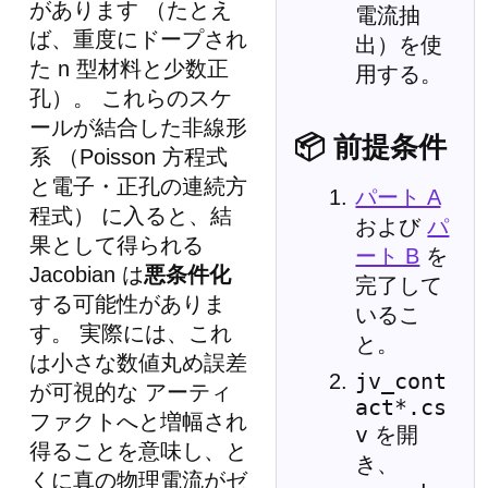
があります （たとえ
電流抽
ば、重度にドープされ
出）を使
た n 型材料と少数正
用する。
孔）。 これらのスケ
ールが結合した非線形
📦 前提条件
系 （Poisson 方程式
と電子・正孔の連続方
パート A
程式） に入ると、結
および
パ
果として得られる
ート B
を
Jacobian は
悪条件化
完了して
する可能性がありま
いるこ
す。 実際には、これ
と。
は小さな数値丸め誤差
jv_cont
が可視的な アーティ
act*.cs
ファクトへと増幅され
v
を開
得ることを意味し、と
き、
くに真の物理電流がゼ