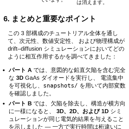
は消えます。
6. まとめと重要なポイント
この 3 部構成のチュートリアル全体を通し
て、次元性、数値安定性、 および物理構成が
drift–diffusion シミュレーションにおいてどの
ように相互作用するかを調べてきました：
パート A
では、意図的な鉛直欠陥を含む完全
な
3D
GaAs ダイオードを実行し、 電流集中
snapshots/
を可視化し、
を用いて内部変数
を確認しました。
パート B
では、欠陥を除去し、構造が横方向
に一様になると、
3D、2D、および 1D
シミ
ュレーションが同じ電気的結果を与えること
を示しました — 一方で実行時間は桁違いに