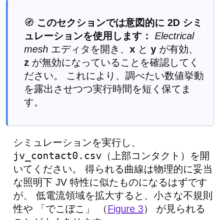
🧭
このセクションでは意図的に 2D シミ
ュレーションを使用します：
Electrical
mesh
エディタを開き、
x
と
y
が有効、
z
が無効になっていることを確認してく
ださい。 これにより、調べたい数値挙動
を露出させつつ実行時間を短く保てま
す。
シミュレーションを実行し、
jv_contact0.csv
（上部コンタクト）を開
いてください。 得られる曲線は物理的に妥当
な照明下 JV 特性に似たものになるはずです
が、 低電流領域を拡大すると、小さな不規則
性や 「でこぼこ」 （
Figure 3
） が見られる