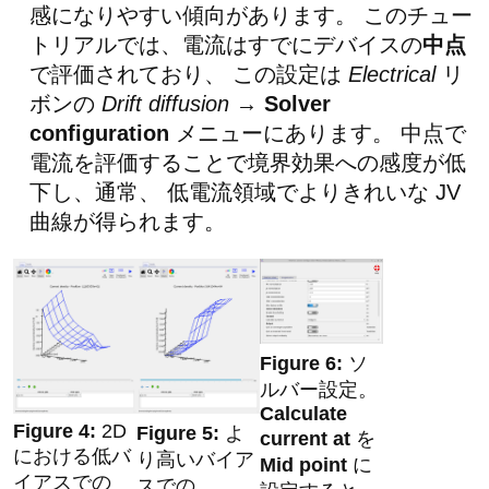
感になりやすい傾向があります。 このチュー
トリアルでは、電流はすでにデバイスの
中点
で評価されており、 この設定は
Electrical
リ
ボンの
Drift diffusion
→
Solver
configuration
メニューにあります。 中点で
電流を評価することで境界効果への感度が低
下し、通常、 低電流領域でよりきれいな JV
曲線が得られます。
ソ
ルバー設定。
Calculate
2D
よ
current at
を
における低バ
り高いバイア
Mid point
に
イアスでの
スでの