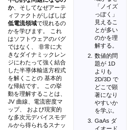
「ノイズ
か
、そしてなぜアーテ
っぽく」
ィファクトがしばしば
見えるこ
低電流領域
で現れるの
とが多い
かを学びます。 これ
のかを理
はソフトウェアのバグ
解する。
ではなく、 非常に大
きなダイナミックレン
数値的問
ジにわたって強く結合
題が 1D
した半導体輸送方程式
よりも
を解くことの 基本的
2D/3D で
な帰結です。 この挙
どこで顕
動を理解することは、
著になり
JV 曲線、電流密度マ
やすいか
ップ、 および現実的
を学ぶ。
な多次元デバイスモデ
GaAs ダ
ルから得られるスナッ
イオード