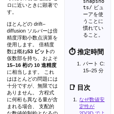
snapsho
ロに近いときに顕著で
ts/
ビュ
す。
ーアを使
うことに
ほとんどの drift–
慣れてい
diffusion ソルバーは倍
ること。
精度浮動小数点演算を
使用します。 倍精度
⏱ 推定時間
数は概ね
53 ビット
の
仮数部を持ち、およそ
パート C:
15–16 桁の 10 進精度
15–25 分
に相当します。 これ
はほとんどの問題には
十分ですが、無限では
📑 目次
ありません。 方程式
なぜ数値安
に何桁も異なる量が含
定性が
まれる場合、 支配的
2D/3D でよ
な数値的制約となるの