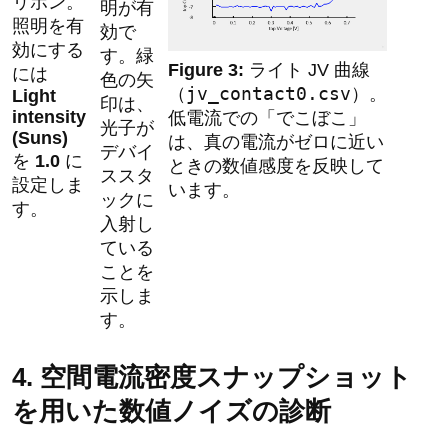
リボン。
明が有
照明を有
効で
効にする
す。緑
ライト JV 曲線
には
色の矢
jv_contact0.csv
（
）。
Light
印は、
intensity
低電流での「でこぼこ」
光子が
(Suns)
は、真の電流がゼロに近い
デバイ
を
1.0
に
ときの数値感度を反映して
ススタ
設定しま
います。
ックに
す。
入射し
ている
ことを
示しま
す。
4. 空間電流密度スナップショット
を用いた数値ノイズの診断