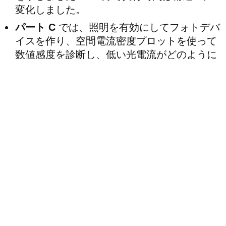
変化しました。
パート C
では、照明を有効にしてフォトデバ
イスを作り、空間電流密度プロットを使って
数値感度を診断し、低い光電流がどのように
可視アーティファクトを増幅するかを示しま
した。
中心的な洞察：
数値アーティファクトが
最も見えやすいのは、
真の物理電流がゼ
ロに近いとき
です。 バイアス条件、再結
合、あるいは光学遮蔽によって生じる低
電流領域は — どの drift–diffusion ソルバ
ーにとっても本質的に最も難しいケース
です。 いったん電流が十分に非ゼロにな
ると、同じ数値手法でも通常ははるかに