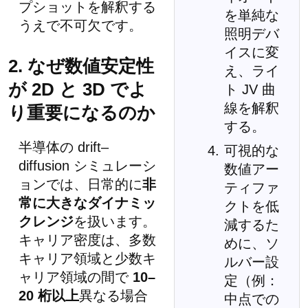
プショットを解釈する
を単純な
うえで不可欠です。
照明デバ
イスに変
2. なぜ数値安定性
え、ライ
が 2D と 3D でよ
ト JV 曲
線を解釈
り重要になるのか
する。
半導体の drift–
可視的な
diffusion シミュレーシ
数値アー
ョンでは、日常的に
非
ティファ
常に大きなダイナミッ
クトを低
クレンジ
を扱います。
減するた
キャリア密度は、多数
めに、ソ
キャリア領域と少数キ
ルバー設
ャリア領域の間で
10–
定（例：
20 桁以上
異なる場合
中点での