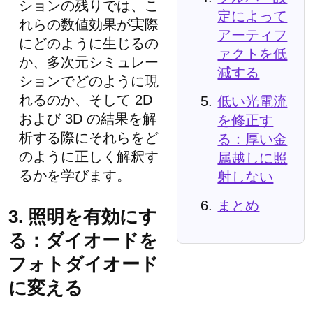
ションの残りでは、こ
定によって
れらの数値効果が実際
アーティフ
にどのように生じるの
ァクトを低
か、多次元シミュレー
減する
ションでどのように現
れるのか、そして 2D
低い光電流
および 3D の結果を解
を修正す
析する際にそれらをど
る：厚い金
のように正しく解釈す
属越しに照
るかを学びます。
射しない
まとめ
3. 照明を有効にす
る：ダイオードを
フォトダイオード
に変える