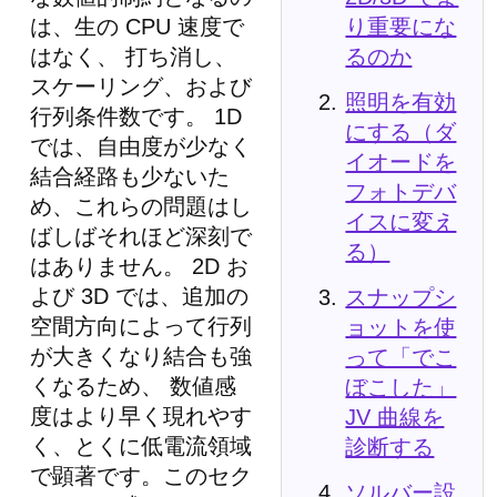
り重要にな
は、生の CPU 速度で
るのか
はなく、 打ち消し、
スケーリング、および
照明を有効
行列条件数です。 1D
にする（ダ
では、自由度が少なく
イオードを
結合経路も少ないた
フォトデバ
め、これらの問題はし
イスに変え
ばしばそれほど深刻で
る）
はありません。 2D お
よび 3D では、追加の
スナップシ
空間方向によって行列
ョットを使
が大きくなり結合も強
って「でこ
くなるため、 数値感
ぼこした」
度はより早く現れやす
JV 曲線を
く、とくに低電流領域
診断する
で顕著です。このセク
ソルバー設