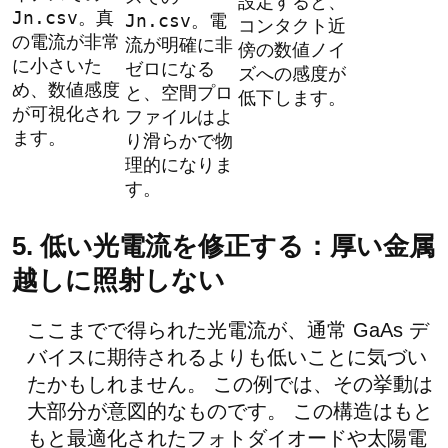
設定すると、
Jn.csv
。真
Jn.csv
。電
コンタクト近
の電流が非常
流が明確に非
傍の数値ノイ
に小さいた
ゼロになる
ズへの感度が
め、数値感度
と、空間プロ
低下します。
が可視化され
ファイルはよ
ます。
り滑らかで物
理的になりま
す。
5. 低い光電流を修正する：厚い金属
越しに照射しない
ここまでで得られた光電流が、通常 GaAs デ
バイスに期待されるよりも低いことに気づい
たかもしれません。 この例では、その挙動は
大部分が意図的なものです。 この構造はもと
もと最適化されたフォトダイオードや太陽電