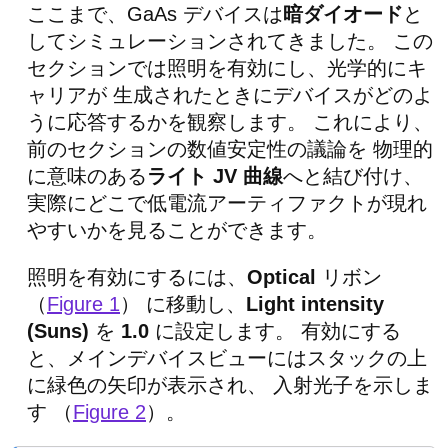
ここまで、GaAs デバイスは
暗ダイオード
と
してシミュレーションされてきました。 この
セクションでは照明を有効にし、光学的にキ
ャリアが 生成されたときにデバイスがどのよ
うに応答するかを観察します。 これにより、
前のセクションの数値安定性の議論を 物理的
に意味のある
ライト JV 曲線
へと結び付け、
実際にどこで低電流アーティファクトが現れ
やすいかを見ることができます。
照明を有効にするには、
Optical
リボン
（
Figure 1
） に移動し、
Light intensity
(Suns)
を
1.0
に設定します。 有効にする
と、メインデバイスビューにはスタックの上
に緑色の矢印が表示され、 入射光子を示しま
す （
Figure 2
）。