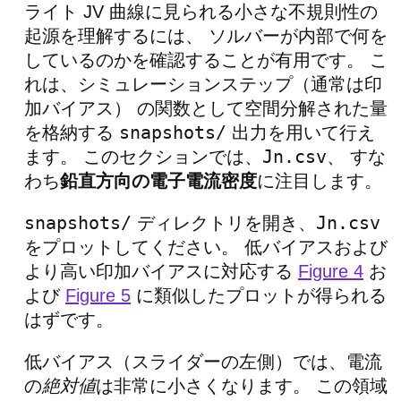
ライト JV 曲線に見られる小さな不規則性の
起源を理解するには、 ソルバーが内部で何を
しているのかを確認することが有用です。 こ
れは、シミュレーションステップ（通常は印
加バイアス） の関数として空間分解された量
snapshots/
を格納する
出力を用いて行え
Jn.csv
ます。 このセクションでは、
、 すな
わち
鉛直方向の電子電流密度
に注目します。
snapshots/
Jn.csv
ディレクトリを開き、
をプロットしてください。 低バイアスおよび
より高い印加バイアスに対応する
Figure 4
お
よび
Figure 5
に類似したプロットが得られる
はずです。
低バイアス（スライダーの左側）では、電流
の
絶対値
は非常に小さくなります。 この領域