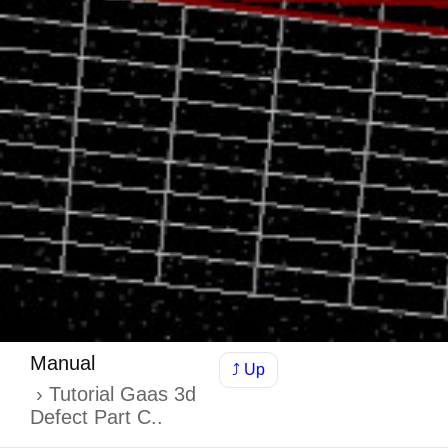
Manual
⤴ Up
Tutorial Gaas 3d
Defect Part C..