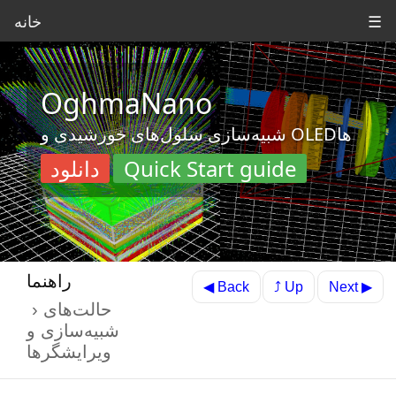
☰
خانه
OghmaNano
شبیه‌سازی سلول‌های خورشیدی و OLEDها
Quick Start guide
دانلود
راهنما
⤴ Up
◀ Back
Next ▶
حالت‌های
شبیه‌سازی و
ویرایشگرها