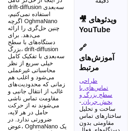
دقیقه
drift-diffusion سه‌بعدی
استفاده نمی‌کنیم،
🎥 ویدئوهای
اگرچه OghmaNano
چنین حل‌گری را ارائه
YouTube
می‌دهد. برای
دستگاه‌های با سطح
🔗
بزرگ، drift-diffusion
سه‌بعدی با تفکیک کامل
آموزش‌های
خیلی سریع از نظر
مرتبط
محاسباتی غیرعملی
می‌شود و اغلب هم
طراحی
زمانی که محدودیت‌های
تماس‌های با
غالب از انتقال جانبی و
سطح بزرگ و
مقاومت تماس ناشی
پخش جریان
-
می‌شوند نه از حرکت
ساخت و تحلیل
حامل در هر لایه،
ساختارهای تماس
ضرورتی ندارد. در
مقاومتی بدون
عوض، OghmaNano یک
دستگاه‌های فعال.