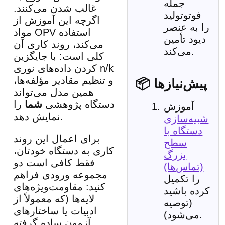
جمله
غالب شدن می‌کنند.
فوتوتولید
اگرچه این آموزش از
را به عنصر
مواد OPV استفاده
دیود تأمین
می‌کند، روند کاری آن
می‌کند.
کلی است: با جایگزین
کردن داده‌های نوری n/k
و تنظیم مقادیر مؤلفه‌ها،
📦 پیش‌نیازها
همین مدل می‌تواند
دستگاه پژوهشی
شما
را
آموزش
نمایش دهد.
شبیه‌سازی
دستگاه با
برای اعمال این روند
سطح
کاری به دستگاه خودتان،
بزرگ
فقط کافی است دو
(تماس‌ها)
مجموعه ورودی فراهم
را تکمیل
کنید: مقاومت‌ویژه‌های
کرده باشید
لایه‌ها (که معمولاً از
(توصیه
ادبیات یا ساختارهای
می‌شود).
آزمون ساده گرفته