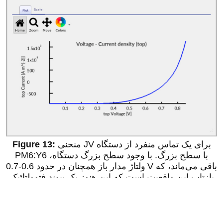
منحنی JV برای یک تماس منفرد از دستگاه
PM6:Y6 با سطح بزرگ. با وجود سطح بزرگ دستگاه،
ولتاژ مدار باز همچنان در حدود 0.6-0.7 V باقی می‌ماند، که
بازتاب این واقعیت است که این هنوز یک پیوند فتوولتائیک
منفرد است که به‌صورت جانبی توزیع شده است.
7. ویرایش پارامترهای ماده