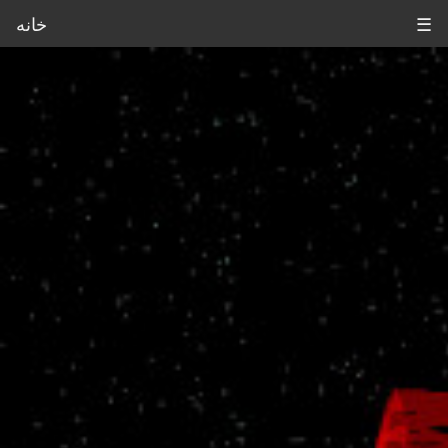
☰
خانه