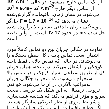
2
−2
از یک تماس خارج می‌شود، در حالی
A m
10
1
−2
از تماس دیگر خارج
A m
که
−9.48 × 10
می‌شود. در همان زمان، باقیمانده گزارش‌شده
−14
نشان می‌دهد که
F = 1.7 × 10
حل‌گر
پیوستگی جریان با دقتی بسیار بالا برآورده شده
حل شده
17 ms
است، و اولین نقطه JV در حدود
است.
تفاوت در چگالی جریان بین دو تماس کاملاً مورد
انتظار است. تماس پایینی کل سطح دستگاه را
می‌پوشاند، در حالی که تماس بالایی فقط ناحیه
کوچکی را اشغال می‌کند. در نتیجه، همان جریان
کل از طریق سطحی بسیار کوچک‌تر در تماس بالا
استخراج می‌شود، که منجر به چگالی جریان
به‌مراتب بالاتری در آن‌جا می‌شود. خواندن
خروجی ترمینال به این شکل یک بررسی صحت
سریع و مؤثر فراهم می‌کند که هندسه شبیه‌سازی
و شرایط مرزی از نظر فیزیکی سازگار هستند.
اگر خطای باقیمانده تا مرتبه یک افزایش یابد، یا