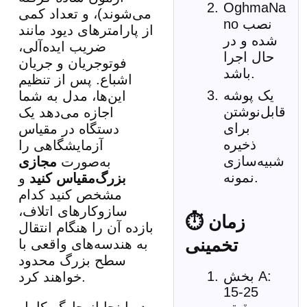
OghmaNa
می‌شوند)، و تعداد کمی
no نصب
از پارامترهای دیود مانند
شده و در
ضریب ایده‌آلی،
حال اجرا
فوتوجریان و جریان
باشد.
اشباع. پس از تنظیم
یک پوشه
این‌ها، مدل به شما
قابل‌نوشتن
اجازه می‌دهد یک
برای
دستگاه در مقیاس
ذخیره
آزمایشگاهی را
شبیه‌سازی
به‌صورت
مجازی
نمونه.
بزرگ‌مقیاس کنید
و
مشخص کنید کدام
سازوکارهای اتلاف،
⏱ زمان
بازده آن را هنگام انتقال
تخمینی
به هندسه‌های واقعی با
سطح بزرگ محدود
بخش A:
خواهند کرد.
15-25
در اینجا از حل‌گر کامل