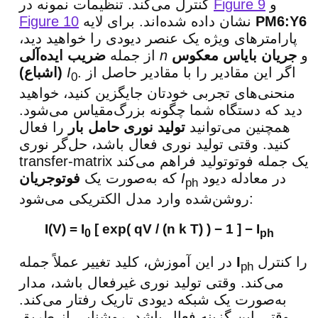
و
Figure 9
کنترل می‌کند. تنظیمات نمونه در
PM6:Y6
نشان داده شده‌اند. برای لایه
Figure 10
پارامترهای ویژه یک عنصر دیودی را خواهید دید،
و
جریان بایاس معکوس
n
از جمله
ضریب ایده‌آلی
. اگر این مقادیر را با مقادیر حاصل از
I
(اشباع)
0
منحنی‌های تجربی خودتان جایگزین کنید، خواهید
دید که دستگاه شما چگونه بزرگ‌مقیاس می‌شود.
همچنین می‌توانید
تولید نوری حامل بار
را فعال
کنید. وقتی تولید نوری فعال باشد، حل‌گر نوری
transfer-matrix یک جمله فوتوتولید فراهم می‌کند
در معادله دیود
I
که به‌صورت یک
فوتوجریان
ph
روشن‌شده وارد مدل الکتریکی می‌شود:
I(V) = I
[ exp( qV / (n k T) ) − 1 ] − I
0
ph
را کنترل
I
در این آموزش، کلید تغییر عملاً جمله
ph
می‌کند. وقتی تولید نوری غیرفعال باشد، مدار
به‌صورت یک شبکه دیودی تاریک رفتار می‌کند.
وقتی این گزینه فعال باشد، روشنایی از طریق