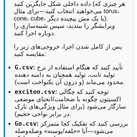
داده داخلی شکل جایگزین کنید (هر چیزی که
می‌خواهید انتخاب کنید—برای مثال torus،
cone، cube، یا یک مش پیچیده دیگر).
ویرایشگر را ببندید، سپس شبیه‌سازی را
دوباره اجرا کنید.
پس از کامل شدن اجرا، خروجی‌های زیر را
مقایسه کنید:
G.csv
تأیید کنید که هنگام استفاده از نرخ
:
تولید ثابت، تولید همچنان به دامنه دهنده
محدود می‌ماند (و درون آن یکنواخت است).
exciton.csv
توجه کنید که چگالی
:
اکسیتون چگونه با ضخامت/انحنای موضعی
سازگار می‌شود (برای مثال ویژگی‌های نازک
در برابر نواحی حجیم).
Gn.csv
بررسی کنید که تفکیک کجا متمرکز
:
می‌شود—آیا «حلقه/پوسته» وصله‌وصله