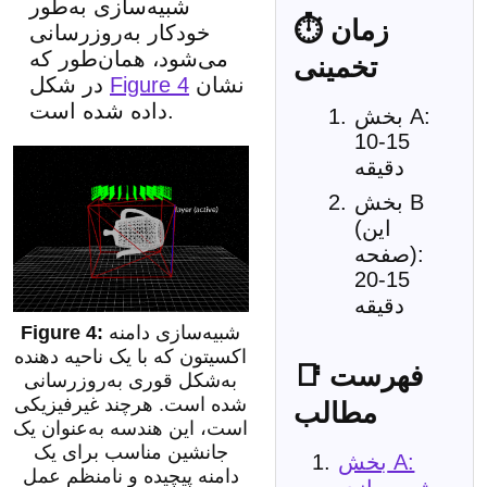
شبیه‌سازی به‌طور
⏱ زمان
خودکار به‌روزرسانی
می‌شود، همان‌طور که
تخمینی
نشان
Figure 4
در شکل
داده شده است.
بخش A:
10-15
دقیقه
بخش B
(این
صفحه):
15-20
دقیقه
شبیه‌سازی دامنه
اکسیتون که با یک ناحیه دهنده
📑 فهرست
به‌شکل قوری به‌روزرسانی
شده است. هرچند غیرفیزیکی
مطالب
است، این هندسه به‌عنوان یک
جانشین مناسب برای یک
بخش A:
دامنه پیچیده و نامنظم عمل