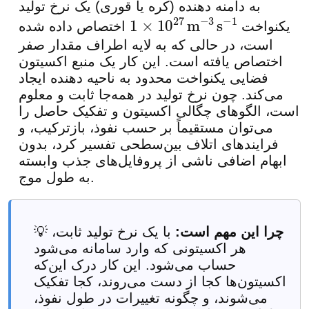
به دامنه دهنده (کره یا قوری) یک نرخ تولید
یکنواخت
اختصاص داده شده
1
×
10
27
m
−
3
s
−
1
است، در حالی که به لایه اطراف مقدار صفر
اختصاص یافته است. این کار یک منبع اکسیتون
فضایی یکنواخت محدود به ناحیه دهنده ایجاد
می‌کند. چون نرخ تولید در همه‌جا ثابت و معلوم
است، الگوهای چگالی اکسیتون و تفکیک حاصل را
می‌توان مستقیماً بر حسب نفوذ، بازترکیب، و
فرایندهای اتلاف بین‌سطحی تفسیر کرد، بدون
ابهام اضافی ناشی از پروفایل‌های جذب وابسته
به طول موج.
چرا این مهم است:
با یک نرخ تولید ثابت،
💡
هر اکسیتونی که وارد سامانه می‌شود
حساب می‌شود. این کار درک این‌که
اکسیتون‌ها کجا از دست می‌روند، کجا تفکیک
می‌شوند، و چگونه تغییرات در طول نفوذ،