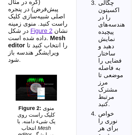
(کره در مثال
چگالی
پیش‌فرض) در پنجره
اکسیتون
اصلی شبیه‌سازی کلیک
را در
راست کنید. منوی زمینه
هندسه‌های
نشان
Figure 2
در شکل
پیچیده
Mesh
داده شده است.
نمایش
را انتخاب کنید تا
editor
دهید و
ویرایشگر هندسه باز
ساختار
شود.
فضایی را
به فاصله
موضعی تا
مرز
مشترک
مرتبط
کنید.
منوی
خواص
کلیک راست روی
نوری را
یک شیء دامنه. با
برای هر
Mesh
انتخاب
ویرایشگر
editor