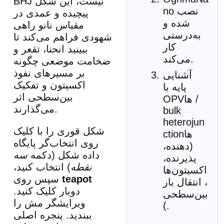
BHJ نیست، این شکل
no نصب
پیچیده و عمدی در
شده و
مقیاس نانو راهی
به‌درستی
شهودی فراهم می‌کند تا
کار
ببینید انحنا، تقعر و
می‌کند.
ضخامت موضعی چگونه
بر مسیرهای نفوذ
آشنایی
اکسیتون و تفکیک
پایه با
بین‌سطحی اثر
OPVها /
می‌گذارند.
bulk
heterojun
شکل قوری را با کلیک
ctionها
روی انتخاب‌گر پایگاه
(دهنده،
داده شکل (دکمه
سه
پذیرنده،
نقطه
) انتخاب کنید،
اکسیتون‌ها
teapot
سپس روی
، انتقال بار
دوبار کلیک کنید.
بین‌سطحی
ویرایشگر مش را
).
ببندید. پنجره اصلی