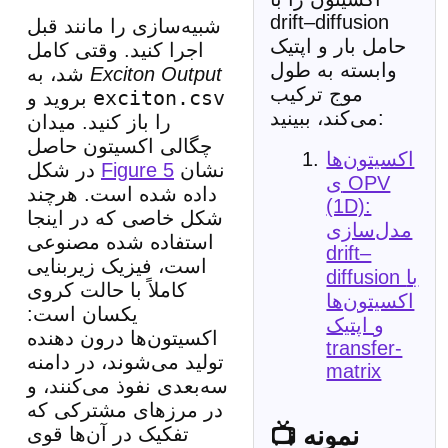
drift–diffusion
شبیه‌سازی را مانند قبل
حامل بار و اپتیک
اجرا کنید. وقتی کامل
وابسته به طول
Exciton Output
شد، به
موج ترکیب
exciton.csv
بروید و
می‌کند، ببینید:
را باز کنید. میدان
چگالی اکسیتون حاصل
اکسیتون‌ها
نشان
Figure 5
در شکل
ی OPV
داده شده است. هرچند
(1D):
شکل خاصی که در اینجا
مدل‌سازی
استفاده شده مصنوعی
drift–
است، فیزیک زیربنایی
diffusion با
کاملاً با حالت کروی
اکسیتون‌ها
یکسان است:
و اپتیک
اکسیتون‌ها درون دهنده
transfer-
تولید می‌شوند، در دامنه
matrix
سه‌بعدی نفوذ می‌کنند، و
در مرزهای مشترکی که
📺 نمونه
تفکیک در آن‌ها قوی