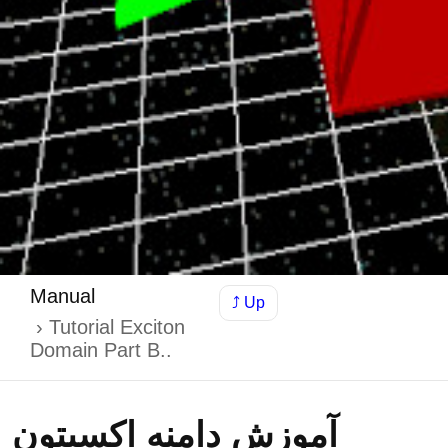
Manual
⤴ Up
Tutorial Exciton
Domain Part B..
آموزش دامنه اکسیتون