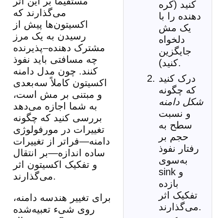
مستقیماً بر این اثر
کنید (کره
می‌گذارند که
دهنده را با
اکسیتون‌ها پیش از
یک مش
رسیدن به یک مرز
دلخواه
مشترک دهنده–پذیرنده
جایگزین
چه مسافتی باید نفوذ
کنید).
کنند. چون مدل دامنه
درک کنید
اکسیتون کاملاً سه‌بعدی
که چگونه
و مبتنی بر مش است،
شکل دامنه
به شما اجازه می‌دهد
و نسبت
بررسی کنید که چگونه
سطح به
تغییرات در مورفولوژی
حجم بر
دامنه—فراتر از تغییرات
رفتار نفوذ
ساده اندازه—بر انتقال
به‌سوی
و تفکیک اکسیتون اثر
sink و
می‌گذارند.
بازده
تفکیک اثر
برای تغییر هندسه دامنه،
می‌گذارند.
روی شیء تعبیه‌شده