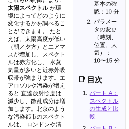
基本の確
太陽スペクトル
が環
認：10 分
境によってどのように
パラメー
変化するかを調べるこ
タの変更
とができます。 たと
（時刻、
えば、太陽高度が低い
位置、大
（朝／夕方）とエアマ
気）：
スが増加し、スペクト
10〜15 分
ルは赤方化し、 水蒸
気量が多いと近赤外吸
収帯が強まります。エ
📑 目次
アロゾルや汚染が増え
パート A：
ると 直達放射照度は
スペクトル
減少し、散乱成分は増
の生成と比
加します。北京のよう
較
な汚染都市のスペクト
ルは、 ロンドンや清
パート B：