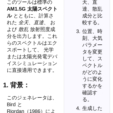
このツールは標準の
天、直
AM1.5G 太陽スペクト
達、散乱
ル
とともに、計算さ
成分と比
れた
全天
、
直達
、 お
較する。
よび
散乱
放射照度成
位置、時
分を出力します。これ
刻、大気
らのスペクトルはエク
パラメー
スポートして、 光学
タを変更
または太陽光発電デバ
して、ス
イスシミュレーション
ペクトル
に直接適用できます。
がどのよ
うに変化
1. 背景：
するかを
確認す
このジェネレータは、
る。
Bird と
生成した
Riordan（1986）によ