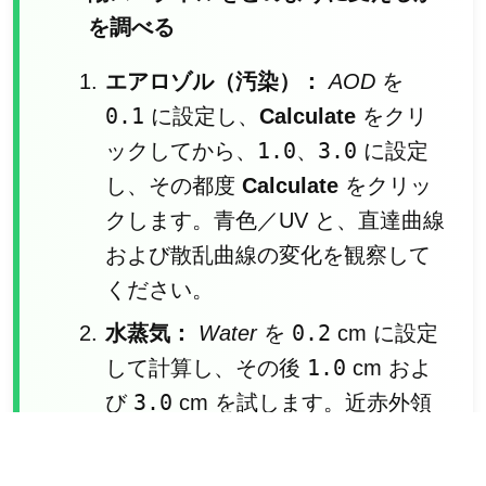
を調べる
エアロゾル（汚染）：
AOD
を
0.1
に設定し、
Calculate
をクリ
1.0
3.0
ックしてから、
、
に設定
し、その都度
Calculate
をクリッ
クします。青色／UV と、直達曲線
および散乱曲線の変化を観察して
ください。
0.2
水蒸気：
Water
を
cm に設定
1.0
して計算し、その後
cm およ
3.0
び
cm を試します。近赤外領
域（約 700–2000 nm）に注目して
ください。