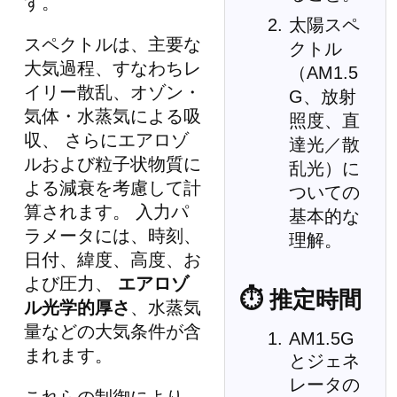
す。
太陽スペ
スペクトルは、主要な
クトル
大気過程、すなわちレ
（AM1.5
イリー散乱、オゾン・
G、放射
気体・水蒸気による吸
照度、直
収、 さらにエアロゾ
達光／散
ルおよび粒子状物質に
乱光）に
よる減衰を考慮して計
ついての
算されます。 入力パ
基本的な
ラメータには、時刻、
理解。
日付、緯度、高度、お
よび圧力、
エアロゾ
⏱ 推定時間
ル光学的厚さ
、水蒸気
量などの大気条件が含
AM1.5G
まれます。
とジェネ
レータの
これらの制御により、