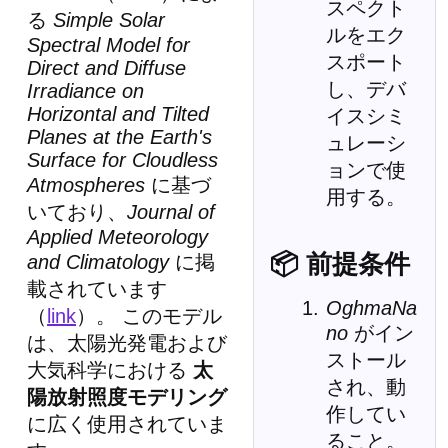
スペクト
る
Simple Solar
ルをエク
Spectral Model for
スポート
Direct and Diffuse
し、デバ
Irradiance on
Horizontal and Tilted
イスシミ
Planes at the Earth's
ュレーシ
Surface for Cloudless
ョンで使
Atmospheres
に基づ
用する。
いており、
Journal of
Applied Meteorology
📦 前提条件
and Climatology
に掲
載されています
OghmaNa
（
link
）。 このモデル
no
がイン
は、太陽光発電および
ストール
大気科学における
太
され、動
陽放射照度モデリング
作してい
に広く使用されていま
ること。