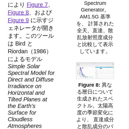
Spectrum
により
Figure 7
、
Generator。
Figure 8
、および
AM1.5G 基準
Figure 9
に示すジ
を、 計算された
ェネレータが開き
全天、直達、散
ます。このツール
乱放射照度成分
は Bird と
と比較して表示
Riordan（1986）
しています。
によるモデル
Simple Solar
Spectral Model for
Direct and Diffuse
異な
Irradiance on
る暦日について
Horizontal and
生成されたスペ
Tilted Planes at
クトル。太陽高
the Earth's
Surface for
度の季節変化に
Cloudless
より、 直達成分
Atmospheres
と散乱成分のバ