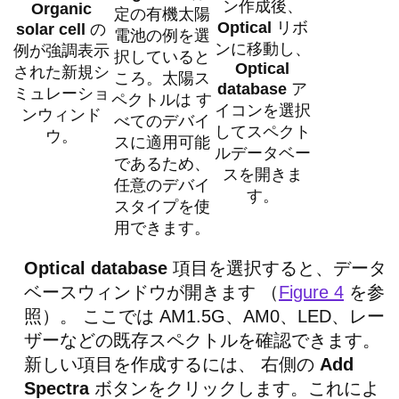
ン作成後、
Organic
定の有機太陽
Optical
リボ
solar cell
の
電池の例を選
ンに移動し、
例が強調表示
択していると
Optical
された新規シ
ころ。太陽ス
database
ア
ミュレーショ
ペクトルは す
イコンを選択
ンウィンド
べてのデバイ
してスペクト
ウ。
スに適用可能
ルデータベー
であるため、
スを開きま
任意のデバイ
す。
スタイプを使
用できます。
Optical database
項目を選択すると、データ
ベースウィンドウが開きます （
Figure 4
を参
照）。 ここでは AM1.5G、AM0、LED、レー
ザーなどの既存スペクトルを確認できます。
新しい項目を作成するには、 右側の
Add
Spectra
ボタンをクリックします。これによ