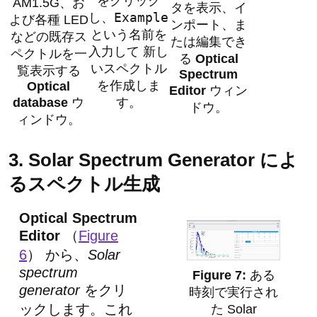
をクリック
AM1.5G、お
タを表示、イ
Example
し、
よび各種 LED
ンポート、ま
という名前を
などの既存ス
たは編集でき
入力して 新し
ペクトルを一
る
Optical
いスペクトル
覧表示する
Spectrum
を作成しま
Optical
Editor
ウィン
database
ウ
す。
ドウ。
ィンドウ。
3. Solar Spectrum Generator によ
るスペクトル生成
Optical Spectrum
Editor
（
Figure
6
） から、
Solar
spectrum
ある
generator
をクリ
時刻で実行され
ックします。これ
た Solar