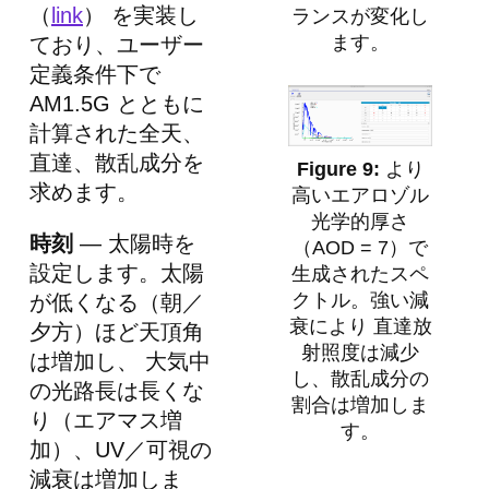
（
link
） を実装し
ランスが変化し
ます。
ており、ユーザー
定義条件下で
AM1.5G とともに
計算された全天、
直達、散乱成分を
より
求めます。
高いエアロゾル
光学的厚さ
時刻
— 太陽時を
（AOD = 7）で
設定します。太陽
生成されたスペ
クトル。強い減
が低くなる（朝／
衰により 直達放
夕方）ほど天頂角
射照度は減少
は増加し、 大気中
し、散乱成分の
の光路長は長くな
割合は増加しま
り（エアマス増
す。
加）、UV／可視の
減衰は増加しま