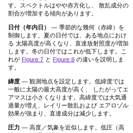
す。スペクトルはやや赤方化し、 散乱成分の
割合が増加する傾向があります。
日付（年内日）
— 季節的な幾何（赤緯）を
制御します。夏の日付では、ある地点におけ
る 太陽高度が高くなり、直達放射照度が増加
します。冬の日付ではこれが低下します。こ
れが
Figure 7
と
Figure 8
の違いを説明しま
す。
緯度
— 観測地点を設定します。低緯度では
一般に太陽の最大高度が高く、 したがってエ
アマスは小さくなります。高緯度では大気通
過量が増え、レイリー散乱および エアロゾル
効果が強まり、直達成分は減少します。
圧力
— 高度／気象を近似します。低圧（高