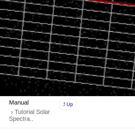
Manual
⤴ Up
Tutorial Solar
Spectra..