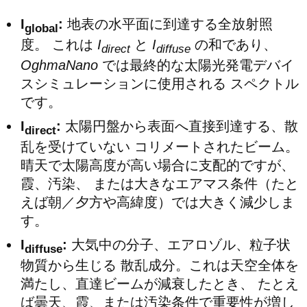
I
:
地表の水平面に到達する全放射照
global
度。 これは
I
と
I
の和であり、
direct
diffuse
OghmaNano
では最終的な太陽光発電デバイ
スシミュレーションに使用される スペクトル
です。
I
:
太陽円盤から表面へ直接到達する、散
direct
乱を受けていない コリメートされたビーム。
晴天で太陽高度が高い場合に支配的ですが、
霞、汚染、 または大きなエアマス条件（たと
えば朝／夕方や高緯度）では大きく減少しま
す。
I
:
大気中の分子、エアロゾル、粒子状
diffuse
物質から生じる 散乱成分。これは天空全体を
満たし、直達ビームが減衰したとき、 たとえ
ば曇天、霞、または汚染条件で重要性が増し