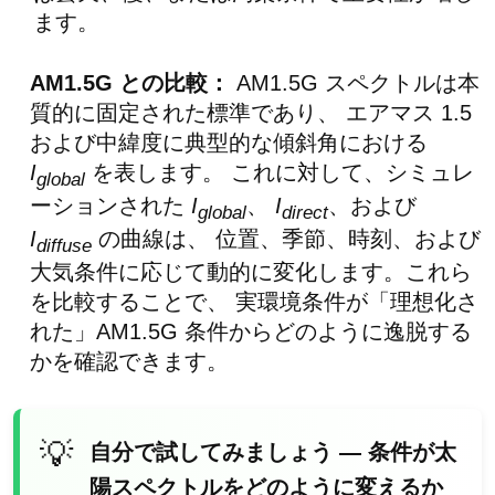
ます。
AM1.5G との比較：
AM1.5G スペクトルは本
質的に固定された標準であり、 エアマス 1.5
および中緯度に典型的な傾斜角における
I
を表します。 これに対して、シミュレ
global
ーションされた
I
、
I
、および
global
direct
I
の曲線は、 位置、季節、時刻、および
diffuse
大気条件に応じて動的に変化します。これら
を比較することで、 実環境条件が「理想化さ
れた」AM1.5G 条件からどのように逸脱する
かを確認できます。
自分で試してみましょう — 条件が太
陽スペクトルをどのように変えるか