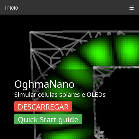
Início
☰
OghmaNano
Simular células solares e OLEDs
DESCARREGAR
Quick Start guide