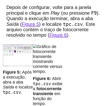
Depois de configurar, volte para a janela
F9
principal e clique em
Play
(ou pressione
).
Quando a execução terminar, abra a aba
tpc.csv
Saída
(
Figure 5
) e localize
. Este
arquivo contém o traço de fotocorrente
resolvido no tempo (
Figure 6
).
Após
a execução,
Abrir
abra a aba
tpc.csv
exibe
Saída
e localize
a
fotocorrente
tpc.csv
.
transiente
em
função do
tempo.