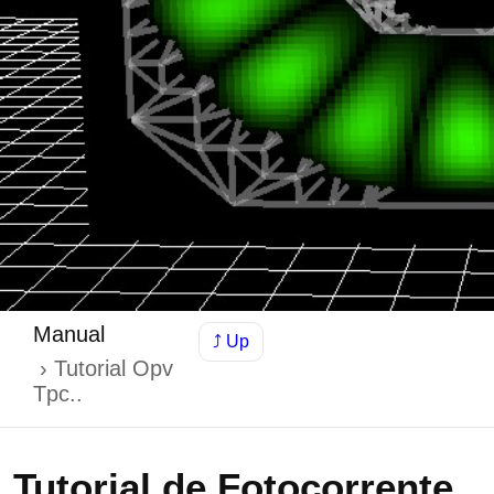
Manual
⤴ Up
Tutorial Opv
Tpc..
Tutorial de Fotocorrente