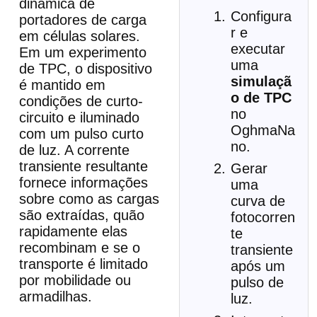
dinâmica de
Configura
portadores de carga
r e
em células solares.
executar
Em um experimento
uma
de TPC, o dispositivo
simulaçã
é mantido em
o de TPC
condições de curto-
no
circuito e iluminado
OghmaNa
com um pulso curto
no.
de luz. A corrente
transiente resultante
Gerar
fornece informações
uma
sobre como as cargas
curva de
são extraídas, quão
fotocorren
rapidamente elas
te
recombinam e se o
transiente
transporte é limitado
após um
por mobilidade ou
pulso de
armadilhas.
luz.