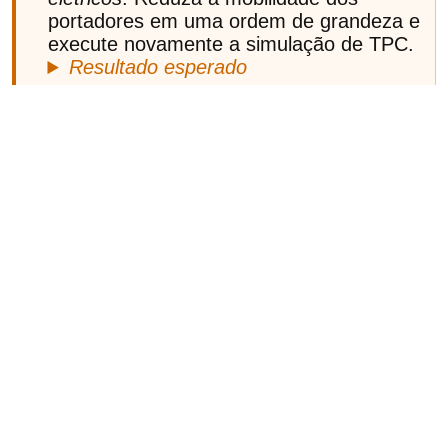
portadores em uma ordem de grandeza e
execute novamente a simulação de TPC.
Resultado esperado
Tarefa 2:
Aumente a densidade de
armadilhas e execute novamente.
Compare a curva de TPC com o caso
sem armadilhas.
Resultado esperado
👉
Próximo passo:
Agora continue para
extração de mobilidade por SCLC
.