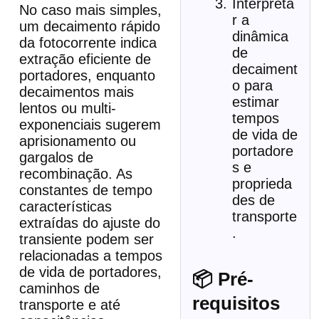
Interpreta
No caso mais simples,
r a
um decaimento rápido
dinâmica
da fotocorrente indica
de
extração eficiente de
decaiment
portadores, enquanto
o para
decaimentos mais
estimar
lentos ou multi-
tempos
exponenciais sugerem
de vida de
aprisionamento ou
portadore
gargalos de
s e
recombinação. As
proprieda
constantes de tempo
des de
características
transporte
extraídas do ajuste do
.
transiente podem ser
relacionadas a tempos
de vida de portadores,
📦 Pré-
caminhos de
requisitos
transporte e até