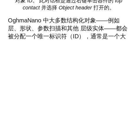
对象 ID。 此对话框是通过右键单击器件的
top
contact
并选择
Object header
打开的。
OghmaNano 中大多数结构化对象——例如
层、形状、参数扫描和其他 层级实体——都会
被分配一个唯一标识符（ID），通常是一个大
约 16 个字符的随机十六进制 字符串。
对象 ID 通常会直接显示在 GUI 中。例如，在
图
Figure 2
中， 该 ID 显示在对象编辑器窗口
的左下角。相同的标识符 也会出现在
sim.json
文件中的对应条目里。
当导航大型或深层嵌套的 JSON 结构时，这些
sim.json
ID 极其有用。 通过在
中搜索该 ID
字符串，您可以立即定位与特定 GUI 元素关联
的 精确对象，即使周围的层级结构很复杂也一
样。