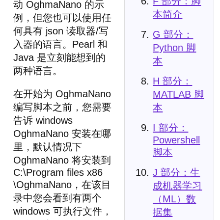
F 部分：脚
动 OghmaNano 的示
本简介
例，但您也可以使用任
何具有 json 读取器/写
G 部分：
入器的语言。Pearl 和
Python 脚
Java 是立刻能想到的
本
两种语言。
H 部分：
在开始为 OghmaNano
MATLAB 脚
编写脚本之前，您需要
本
告诉 windows
I 部分：
OghmaNano 安装在哪
Powershell
里，默认情况下
脚本
OghmaNano 将安装到
J 部分：生
C:\Program files x86
\OghmaNano，在该目
成机器学习
录中您会看到有两个
（ML）数
windows 可执行文件，
据集