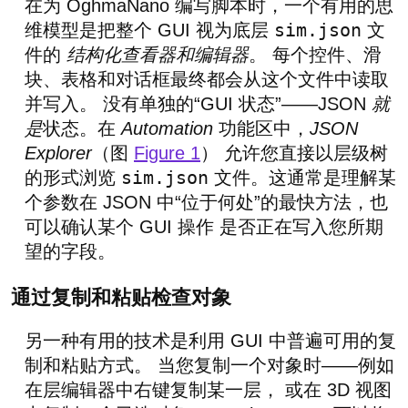
在为 OghmaNano 编写脚本时，一个有用的思
sim.json
维模型是把整个 GUI 视为底层
文
件的
结构化查看器和编辑器
。 每个控件、滑
块、表格和对话框最终都会从这个文件中读取
并写入。 没有单独的“GUI 状态”——JSON
就
是
状态。在
Automation
功能区中，
JSON
Explorer
（图
Figure 1
） 允许您直接以层级树
sim.json
的形式浏览
文件。这通常是理解某
个参数在 JSON 中“位于何处”的最快方法，也
可以确认某个 GUI 操作 是否正在写入您所期
望的字段。
通过复制和粘贴检查对象
另一种有用的技术是利用 GUI 中普遍可用的复
制和粘贴方式。 当您复制一个对象时——例如
在层编辑器中右键复制某一层， 或在 3D 视图