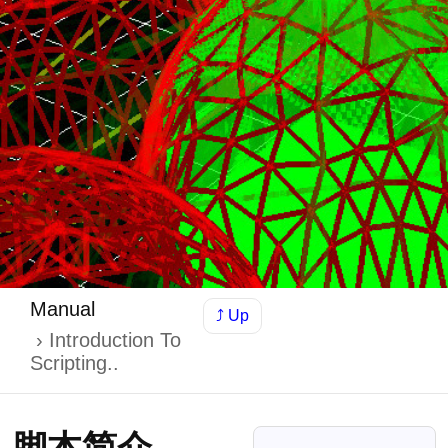
Manual
⤴ Up
Introduction To
Scripting..
脚本简介