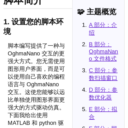
🧩 主题概览
1. 设置您的脚本环
A 部分：介
境
绍
B 部分：
脚本编写提供了一种与
OghmaNan
OghmaNano 交互的更
o 文件格式
强大方式。您无需使用
图形用户界面，而是可
C 部分：参
以使用自己喜欢的编程
数扫描窗口
语言与 OghmaNano
D 部分：参
交互。这使您能够以远
数优化器
比单独使用图形界面更
强大的方式驱动仿真。
E 部分：拟
下面我给出使用
合
MATLAB 和 python 驱