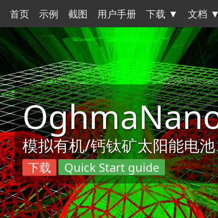
首页
示例
截图
用户手册
下载 ▼
文档 
OghmaNan
模拟有机/钙钛矿太阳能电池、O
下载
Quick Start guide