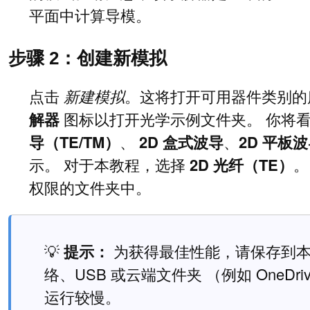
平面中计算导模。
步骤 2：创建新模拟
点击
新建模拟
。这将打开可用器件类别的
解器
图标以打开光学示例文件夹。 你将
导（TE/TM）
、
2D 盒式波导
、
2D 平板
示。 对于本教程，选择
2D 光纤（TE）
。
权限的文件夹中。
💡
提示：
为获得最佳性能，请保存到
络、USB 或云端文件夹 （例如 OneD
运行较慢。