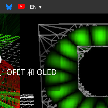
▼
EN ▼
o
FET 和 OLED