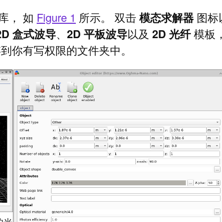
库， 如
Figure 1
所示。 双击
模态求解器
图标
2D 盒式波导
、
2D 平板波导
以及
2D 光纤
模板
存到你有写权限的文件夹中。