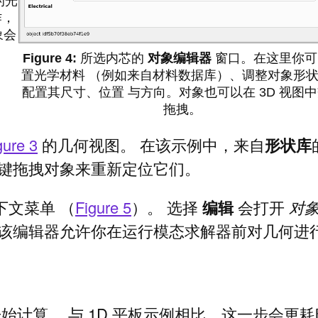
的光
作，
象会
所选内芯的
对象编辑器
窗口。在这里你可
置光学材料 （例如来自材料数据库）、调整对象形
配置其尺寸、位置 与方向。对象也可以在 3D 视图
拖拽。
gure 3
的几何视图。 在该示例中，来自
形状库
左键拖拽对象来重新定位它们。
文菜单 （
Figure 5
）。 选择
编辑
会打开
对
 该编辑器允许你在运行模态求解器前对几何进
计算。 与 1D 平板示例相比，这一步会更耗