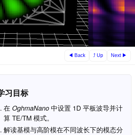
◀ Back
Next ▶
⤴ Up
 学习目标
在
OghmaNano
中设置 1D 平板波导并计
算 TE/TM 模式。
解读基模与高阶模在不同波长下的模态分