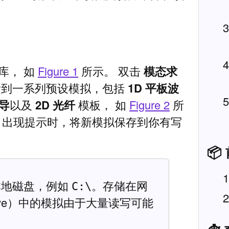
库， 如
Figure 1
所示。 双击
模态求
看到一系列预设模拟，包括
1D 平板波
波导
以及
2D 光纤
模板， 如
Figure 2
所
 出现提示时，将新模拟保存到你有写
📦
本地磁盘，例如
。存储在网
C:\
rive）中的模拟由于大量读写可能