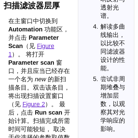
扫描滤波器层厚
透射光
谱。
在主窗口中切换到
解读多曲
Automation
功能区，
线输出，
并点击
Parameter
以比较不
Scan
（见
Figure
同滤波器
1
）。 将打开
设计的性
Parameter scan
窗
能。
口，并且应当已经存在
尝试非周
一个名为
new
的新扫
期堆叠与
描条目。双击该条目，
增加层
将出现扫描设置窗口
数，以观
（见
Figure 2
）。 最
察其对光
后，点击
Run scan
开
学响应的
始计算。扫描完成所需
影响。
时间可能较短， 取决
于你选择的参数取值数