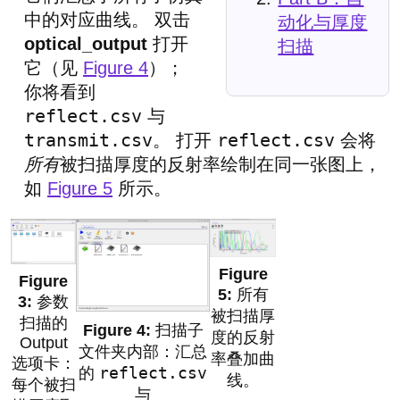
中的对应曲线。 双击
动化与厚度
optical_output
打开
扫描
它（见
Figure 4
）；
你将看到
reflect.csv
与
transmit.csv
reflect.csv
。 打开
会将
所有
被扫描厚度的反射率绘制在同一张图上，
如
Figure 5
所示。
所有
参数
被扫描厚
扫描的
扫描子
度的反射
Output
文件夹内部：汇总
率叠加曲
选项卡：
reflect.csv
的
线。
每个被扫
与