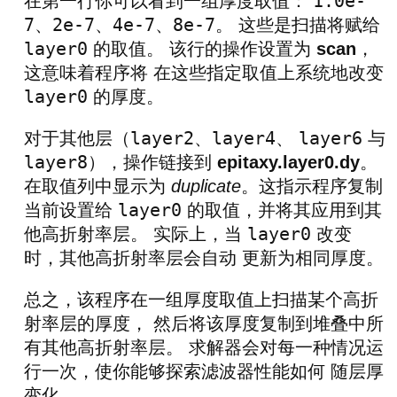
1.0e-
在第一行你可以看到一组厚度取值：
7
2e-7
4e-7
8e-7
、
、
、
。 这些是扫描将赋给
layer0
的取值。 该行的操作设置为
scan
，
这意味着程序将 在这些指定取值上系统地改变
layer0
的厚度。
layer2
layer4
layer6
对于其他层（
、
、
与
layer8
），操作链接到
epitaxy.layer0.dy
。
在取值列中显示为
duplicate
。这指示程序复制
layer0
当前设置给
的取值，并将其应用到其
layer0
他高折射率层。 实际上，当
改变
时，其他高折射率层会自动 更新为相同厚度。
总之，该程序在一组厚度取值上扫描某个高折
射率层的厚度， 然后将该厚度复制到堆叠中所
有其他高折射率层。 求解器会对每一种情况运
行一次，使你能够探索滤波器性能如何 随层厚
变化。