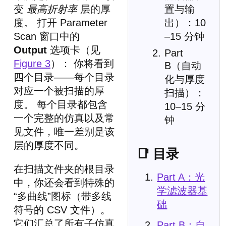
变
最高折射率
层的厚
置与输
度。 打开 Parameter
出）：10
Scan 窗口中的
–15 分钟
Output
选项卡（见
Part
Figure 3
）： 你将看到
B（自动
四个目录——每个目录
化与厚度
对应一个被扫描的厚
扫描）：
度。 每个目录都包含
10–15 分
一个完整的仿真以及常
钟
见文件，唯一差别是该
层的厚度不同。
📑 目录
在扫描文件夹的根目录
Part A：光
中，你还会看到特殊的
学滤波器基
“多曲线”图标（带多线
础
符号的 CSV 文件）。
它们汇总了所有子仿真
Part B：自