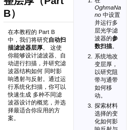
整层厚（Part
在
OghmaNa
B）
no
中设置
并运行多
层光学滤
在本教程的 Part B
波器的
参
中，我们将研究
自动扫
数扫描
。
描滤波器层厚
。 这使
你能够设计滤波器、自
系统地改
动进行扫描，并研究滤
变层厚，
波器结构如何 同时影
以研究阻
响透射与反射。通过运
带与通带
行系统化扫描，你可以
如何移
快速生成 多种不同滤
动。
波器设计的概览，并选
探索材料
择最适合你应用的方
选择的变
案。
化如何影
响反射与