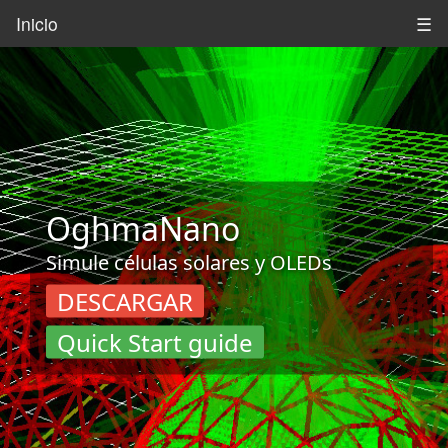
Inicio
☰
OghmaNano
Simule células solares y OLEDs
DESCARGAR
Quick Start guide