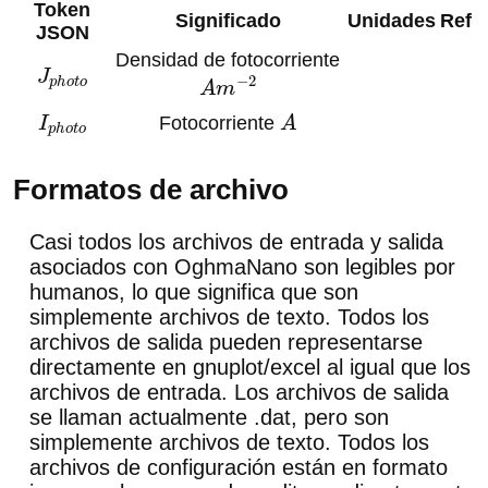
Token
Significado
Unidades
Ref
JSON
Densidad de fotocorriente
J
p
h
o
t
o
A
m
−
2
I
p
h
o
t
o
Fotocorriente
A
Formatos de archivo
Casi todos los archivos de entrada y salida
asociados con OghmaNano son legibles por
humanos, lo que significa que son
simplemente archivos de texto. Todos los
archivos de salida pueden representarse
directamente en gnuplot/excel al igual que los
archivos de entrada. Los archivos de salida
se llaman actualmente .dat, pero son
simplemente archivos de texto. Todos los
archivos de configuración están en formato