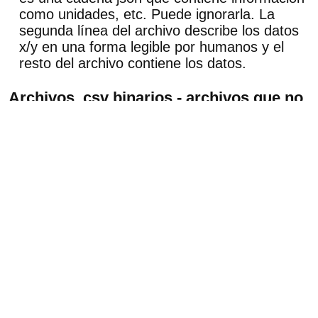
como unidades, etc. Puede ignorarla. La
segunda línea del archivo describe los datos
x/y en una forma legible por humanos y el
resto del archivo contiene los datos.
Archivos .csv binarios - archivos que no
son legibles por humanos
En algunos casos no es práctico volcar
archivos de texto. Hay ejemplos al tratar con
estructuras 3D. En este caso OghmaNano
volcará la misma cabecera json utilizada en el
archivo csv, pero luego volcará una serie de
floats en C que representan los datos.