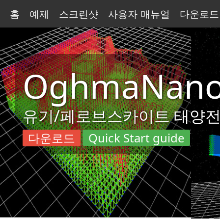
홈
예제
스크린샷
사용자 매뉴얼
다운로드
OghmaNan
유기/페로브스카이트 태양전지,
다운로드
Quick Start guide