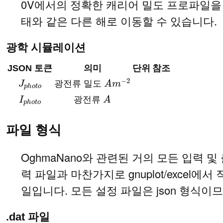
0V에서의 정확한 캐리어 밀도 프로파일을 계산
태와 같은 다른 해로 이동할 수 있습니다.
광학 시뮬레이션
JSON 토큰
의미
단위
참조
J
p
h
o
t
o
광전류 밀도
A
m
−
2
I
p
h
o
t
o
광전류
A
파일 형식
OghmaNano와 관련된 거의 모든 입력 
력 파일과 마찬가지로 gnuplot/excel
일입니다. 모든 설정 파일은 json 형식이므
.dat 파일