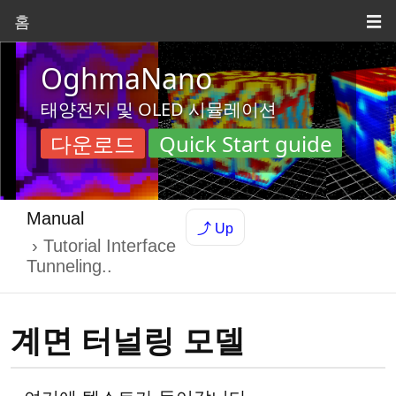
홈
☰
OghmaNano
태양전지 및 OLED 시뮬레이션
다운로드
Quick Start guide
Manual
⤴ Up
Tutorial Interface
Tunneling..
계면 터널링 모델