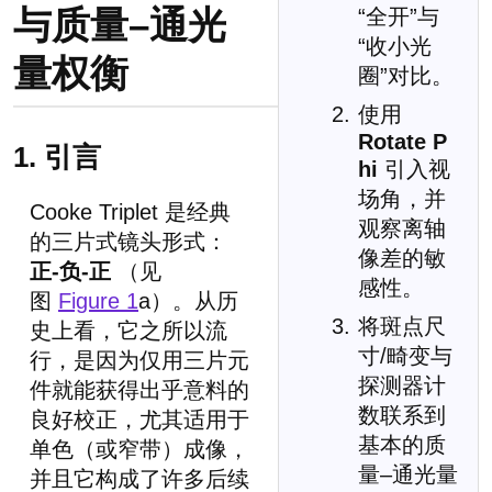
与质量–通光
“全开”与
“收小光
量权衡
圈”对比。
使用
Rotate P
1. 引言
hi
引入视
场角，并
Cooke Triplet 是经典
观察离轴
的三片式镜头形式：
像差的敏
正-负-正
（见
感性。
图
Figure 1
a）。从历
将斑点尺
史上看，它之所以流
寸/畸变与
行，是因为仅用三片元
探测器计
件就能获得出乎意料的
数联系到
良好校正，尤其适用于
基本的质
单色（或窄带）成像，
量–通光量
并且它构成了许多后续