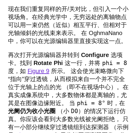
现在我们重复同样的开/关对比，但引入一个小
视场角。在经典光学中，无穷远处的离轴物点
可以用一束仍然（近似）相互平行、但相对于
光轴倾斜的光线束来表示。 在 OghmaNano
中，你可以在光源编辑器里直接实现这一点。
再次打开光源编辑器并转到
Configure
选项
phi = 8
卡。找到
Rotate Phi
这一行，并将
度，如
Figure 9
所示。 这会使光束略微向下
“指向”穿过透镜，从而模拟来自一个并不完全
位于光轴上的点的光 （即不在视场中心）。在
真实成像系统中，大多数物体都是离轴的，尤
phi = 8°
其是在图像边缘附近。 当
时，在
D0
光阑仍为收小光圈
（小
）的情况下运行仿
真。你应该会看到大多数光线被光阑拒绝， 只
有一小部分继续穿过透镜组到达探测器 （示例