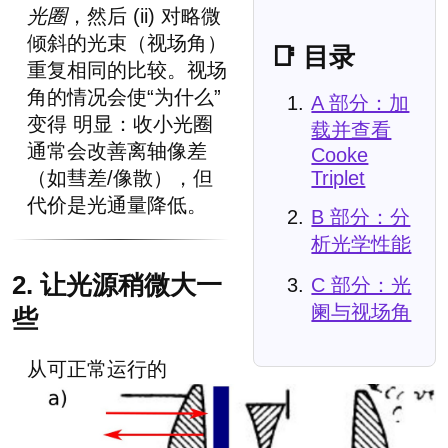
光圈
，然后 (ii) 对略微
倾斜的光束（视场角）
📑 目录
重复相同的比较。视场
角的情况会使“为什么”
A 部分：加
变得 明显：收小光圈
载并查看
通常会改善离轴像差
Cooke
Triplet
（如彗差/像散），但
代价是光通量降低。
B 部分：分
析光学性能
2. 让光源稍微大一
C 部分：光
阑与视场角
些
从可正常运行的