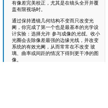
有像差完美校正，尤其是在镜头全开并覆
盖有限视场时。
通过保持透镜几何结构不变而只改变光
阑，你完成了第一个也是最基本的光学设
计实验：选择允许 参与成像的
光线
。收小
光圈会去除像差最强的边缘光线，并改变
系统的有效光阑，从而常常在不改变 玻
璃、曲率或间距的情况下得到更干净的图
像。
该练习表明光阑选择与镜头性能密不可
分。高速镜头 （大光圈）带来高亮度，但
会暴露离轴像差；而较慢的镜头 通过牺牲
通光量来获得整个视场内更好的锐度与一
致性。因此，真实的光学设计始终是在 图
像质量、f 数、视场覆盖与实际约束之间