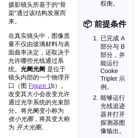
权衡。
摄影镜头所基于的“骨
架”通过该结构发展而
来。
📦 前提条件
在真实镜头中，图像质
已完成 A
量不仅由玻璃材料与表
部分与 B
面曲率决定，还取决于
部分，并
允许哪些光线通过系
能运行
统。
光阑光阑
是位于
Cooke
镜头内部的一个物理开
Triplet 示
口（图
Figure 1
b）。
例。
改变其大小会改变允许
能够运行
通过光学系统的光束部
光线追迹
分。将光阑变小称为
器并打开
收小光圈
，将其变大称
探测器图
为
开大光圈
。
像输出。