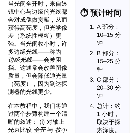
当光阑全开时，来自透
镜中心与边缘的光线都
⏱ 预计时间
会对成像做贡献，从而
A 部分：
获得高亮度，但光学像
10–15 分
差（系统性模糊）更
钟
强。当光阑收小时，许
多边缘光线——称为
B 部分：
边缘光线
——会被阻
15–25 分
挡。这通常会改善图像
钟
质量，但会降低通光量
C 部分：
（亮度），因为到达探
20–30 分
测器的光线更少。
钟
在本教程中，我们将通
总计：约
过两个步骤构建一个清
1 小时，
晰的叙述： (i) 对轴上
取决于探
光束比较
全开
与
收小
索深度。