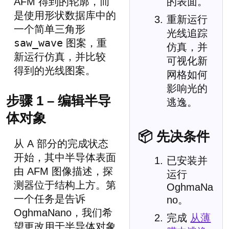
AFM 得到的轮廓，而
的表面。
是使用形状数据库中的
重新运行
一个简单三角形
光线追踪
saw_wave
图案，重
仿真，并
新运行仿真，并比较
可视化新
得到的光线图案。
网格如何
影响光的
步骤 1 – 编辑半导
逃逸。
体对象
📦 先决条件
从 A 部分的完成状态
开始，其中半导体表面
已安装并
由 AFM 图像描述，探
运行
测器位于结构上方。第
OghmaNa
一个任务是告诉
no。
OghmaNano，我们希
完成
从薄
望更改用于半导体对象