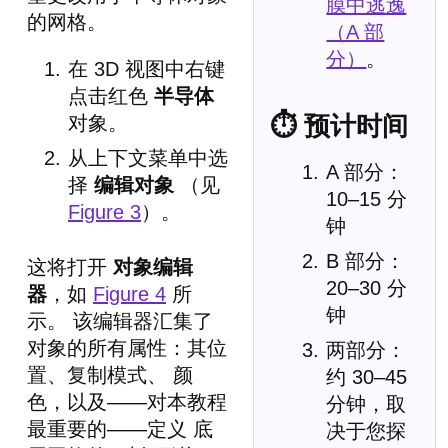
膜中逃逸
的网格。
（A 部
分）
。
在 3D 视图中右键
点击红色
半导体
⏱ 预计时间
对象。
从上下文菜单中选
A 部分：
择
编辑对象
（见
10–15 分
Figure 3
）。
钟
B 部分：
这将打开
对象编辑
20–30 分
器
，如
Figure 4
所
钟
示。 该编辑器汇集了
对象的所有属性：其位
两部分：
置、复制模式、 颜
约 30–45
色，以及——对本教程
分钟，取
最重要的——定义 底
决于您探