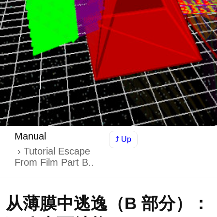
Manual
⤴ Up
Tutorial Escape
From Film Part B..
从薄膜中逃逸（B 部分）：