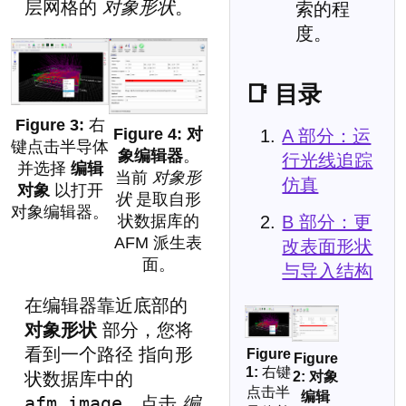
层网格的
对象形状
。
索的程
度。
📑 目录
右
对
A 部分：运
键点击半导体
象编辑器
。
行光线追踪
并选择
编辑
当前
对象形
仿真
对象
以打开
状
是取自形
对象编辑器。
B 部分：更
状数据库的
AFM 派生表
改表面形状
面。
与导入结构
在编辑器靠近底部的
对象形状
部分，您将
看到一个路径 指向形
右键
对象
状数据库中的
点击半
编辑
afm_image
。点击
编