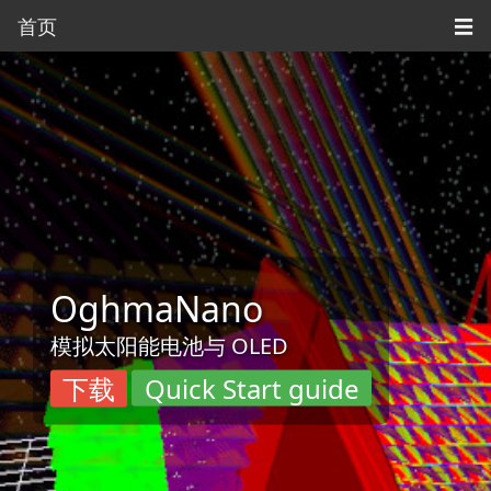
首页
☰
OghmaNano
模拟太阳能电池与 OLED
下载
Quick Start guide