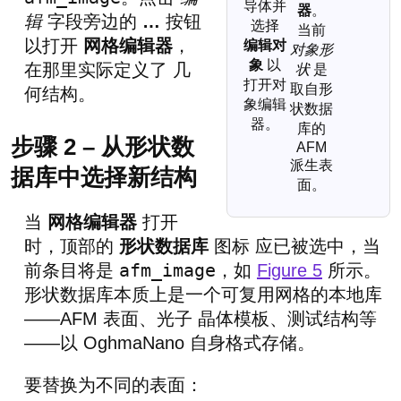
导体并
器
。
辑
字段旁边的
…
按钮
选择
当前
以打开
网格编辑器
，
编辑对
对象形
象
以
在那里实际定义了 几
状
是
打开对
取自形
何结构。
象编辑
状数据
器。
库的
步骤 2 – 从形状数
AFM
派生表
据库中选择新结构
面。
当
网格编辑器
打开
时，顶部的
形状数据库
图标 应已被选中，当
afm_image
前条目将是
，如
Figure 5
所示。
形状数据库本质上是一个可复用网格的本地库
——AFM 表面、光子 晶体模板、测试结构等
——以 OghmaNano 自身格式存储。
要替换为不同的表面：