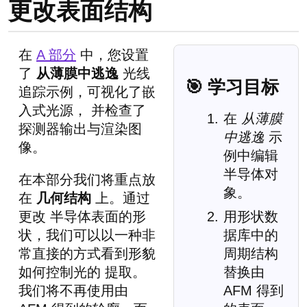
更改表面结构
在
A 部分
中，您设置
了
从薄膜中逃逸
光线
🎯 学习目标
追踪示例，可视化了嵌
入式光源， 并检查了
在
从薄膜
探测器输出与渲染图
中逃逸
示
像。
例中编辑
半导体对
在本部分我们将重点放
象。
在
几何结构
上。通过
更改 半导体表面的形
用形状数
状，我们可以以一种非
据库中的
常直接的方式看到形貌
周期结构
如何控制光的 提取。
替换由
我们将不再使用由
AFM 得到