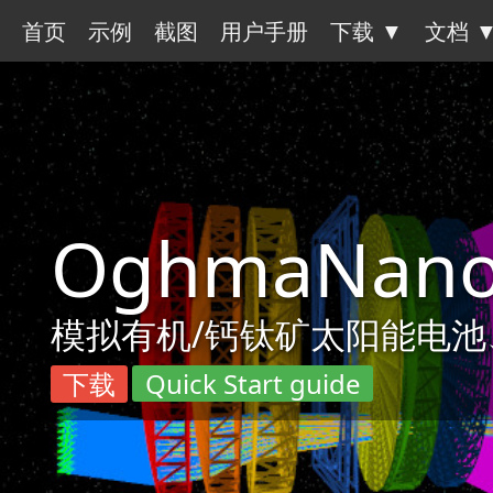
首页
示例
截图
用户手册
下载 ▼
文档 
OghmaNan
模拟有机/钙钛矿太阳能电池、O
下载
Quick Start guide