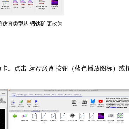
将仿真类型从
钙钛矿
更改为
项卡。点击
运行仿真
按钮（蓝色播放图标）或
。