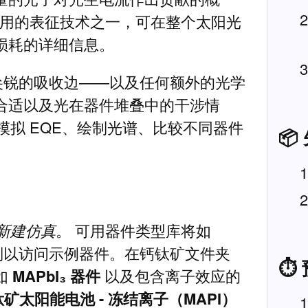
使用的表征技术之一，可在整个太阳光
损耗的详细信息。
为尖锐的吸收边——以及任何额外的光学
合适以及光在器件堆叠中的干涉情
模拟 EQE、绘制光谱、比较不同器件
📦
。
新建仿真
。 可用器件类型库将如
以访问示例器件。在钙钛矿文件夹
⏱
如
MAPbI₃ 器件
以及包含离子效应的
矿太阳能电池 - 冻结离子（MAPI）