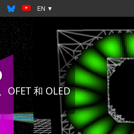
▼
EN ▼
o
FET 和 OLED