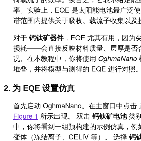
率。实验上，EQE 是太阳能电池最广泛
谱范围内提供关于吸收、载流子收集以及
对于
钙钛矿器件
，EQE 尤其有用，因
损耗——会直接反映材料质量、层厚是否
况。在本教程中，你将使用
OghmaNano
堆叠，并将模型与测得的 EQE 进行对照
2. 为 EQE 设置仿真
首先启动 OghmaNano。在主窗口中点击
Figure 1
所示出现。 双击
钙钛矿电池
类别
中，你将看到一组预构建的示例仿真，例
变体（冻结离子、CELIV 等）。 选择
钙钛