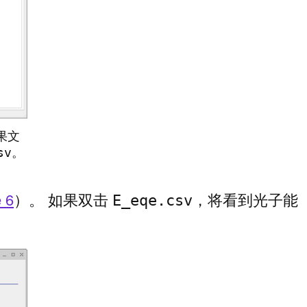
果文
sv
。
e 6
）。 如果双击
，将看到光子能
E_eqe.csv