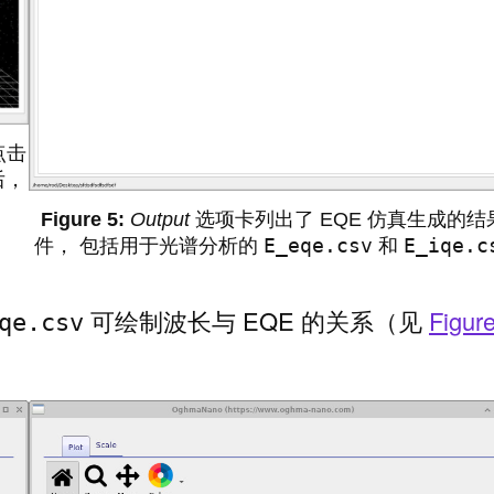
点击
后，
Output
选项卡列出了 EQE 仿真生成的结
E_eqe.csv
E_iqe.c
件， 包括用于光谱分析的
和
可绘制波长与 EQE 的关系（见
Figur
qe.csv