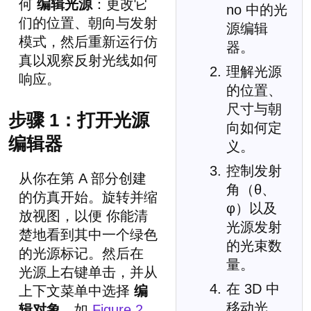
何
编辑光源
：更改它
no 中的光
们的位置、朝向与发射
源编辑
模式，然后重新运行仿
器。
真以观察反射光线如何
理解光源
响应。
的位置、
尺寸与朝
步骤 1：打开光源
向如何定
编辑器
义。
控制发射
从你在第 A 部分创建
角（θ、
的仿真开始。旋转并缩
φ）以及
放视图，以便 你能清
光源发射
楚地看到其中一个绿色
的光束数
的光源标记。然后在
量。
光源上右键单击，并从
在 3D 中
上下文菜单中选择
编
移动光
辑对象
，如
Figure 2