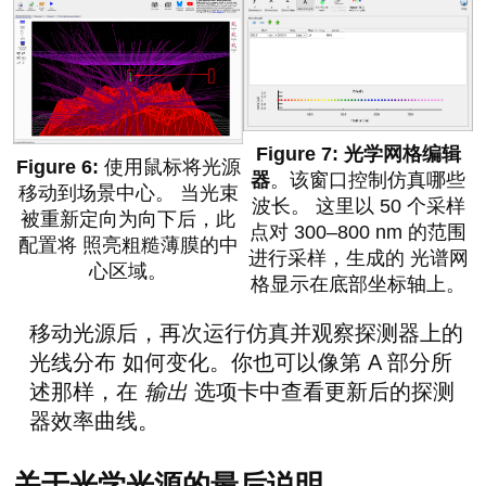
光学网格编辑
使用鼠标将光源
器
。该窗口控制仿真哪些
移动到场景中心。 当光束
波长。 这里以 50 个采样
被重新定向为向下后，此
点对 300–800 nm 的范围
配置将 照亮粗糙薄膜的中
进行采样，生成的 光谱网
心区域。
格显示在底部坐标轴上。
移动光源后，再次运行仿真并观察探测器上的
光线分布 如何变化。你也可以像第 A 部分所
述那样，在
输出
选项卡中查看更新后的探测
器效率曲线。
关于光学光源的最后说明