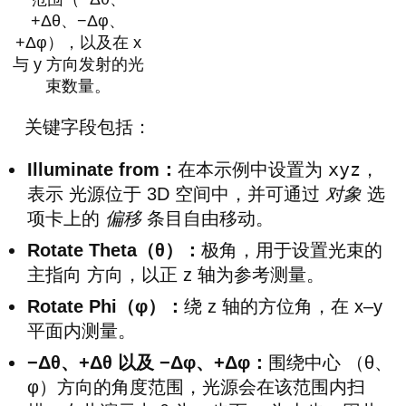
+Δθ、−Δφ、
+Δφ），以及在 x
与 y 方向发射的光
束数量。
关键字段包括：
xyz
Illuminate from：
在本示例中设置为
，
表示 光源位于 3D 空间中，并可通过
对象
选
项卡上的
偏移
条目自由移动。
Rotate Theta（θ）：
极角，用于设置光束的
主指向 方向，以正 z 轴为参考测量。
Rotate Phi（φ）：
绕 z 轴的方位角，在 x–y
平面内测量。
−Δθ、+Δθ 以及 −Δφ、+Δφ：
围绕中心 （θ、
φ）方向的角度范围，光源会在该范围内扫