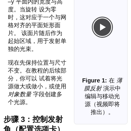
–y 平面内的宽度与高
度。当旋转 设为零
时，这对应于一个与网
格对齐的平面矩形面
片。 该面片随后作为
起始区域，用于发射单
独的光束。
现在先保持位置与尺寸
不变。在教程的后续部
分，你可以 试着将光
在
薄
源做大或做小，或使用
膜反射
演示中
对象数量
字段创建多
编辑与移动光
个光源。
源（视频即将
推出）。
步骤 3：控制发射
角（配置选项卡）