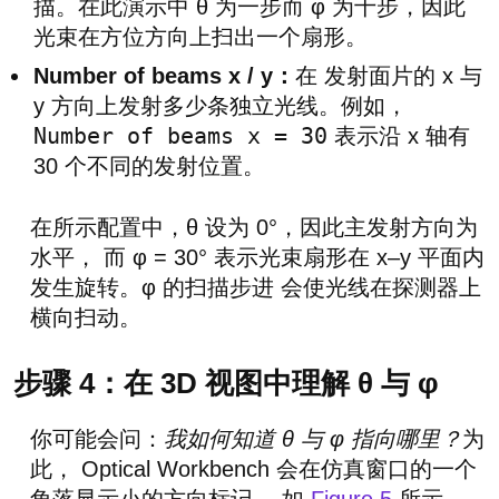
描。在此演示中 θ 为一步而 φ 为十步，因此
光束在方位方向上扫出一个扇形。
Number of beams x / y：
在 发射面片的 x 与
y 方向上发射多少条独立光线。例如，
Number of beams x = 30
表示沿 x 轴有
30 个不同的发射位置。
在所示配置中，θ 设为 0°，因此主发射方向为
水平， 而 φ = 30° 表示光束扇形在 x–y 平面内
发生旋转。φ 的扫描步进 会使光线在探测器上
横向扫动。
步骤 4：在 3D 视图中理解 θ 与 φ
你可能会问：
我如何知道 θ 与 φ 指向哪里？
为
此， Optical Workbench 会在仿真窗口的一个
角落显示小的方向标记， 如
Figure 5
所示。