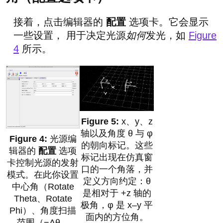
接着，点击编辑器的
配置
选项卡。它会显示
一些设置， 用于决定光源
如何
发光，如
Figure
4
所示。
x、y、z
轴以及角度 θ 与 φ
光源编
的朝向标记。这些
辑器的
配置
选项
标记出现在仿真窗
卡控制光源的发射
口的一个角落，并
模式。在此你设置
定义方向约定：θ
中心角（Rotate
是相对于 +z 轴的
Theta、Rotate
极角，φ 是 x–y 平
Phi）、角度扫描
面内的方位角。
范围（−Δθ、