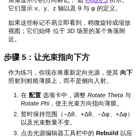
它们显示 x、y、z 轴以及 θ 与 φ 的定义。
如果这些标记不易立即看到，稍微旋转或缩放
视图；它们始终 位于 3D 场景的某个角落附
近。
步骤 5：让光束指向下方
作为练习，你现在将重新定向光源，使其
向下
照射到粗糙薄膜上，而不是侧向入射。
在
配置
选项卡中，调整
Rotate Theta
与
Rotate Phi
，使主光束方向指向薄膜。
暂时保持范围（−Δθ、+Δθ、−Δφ、+Δφ）
以及光束数量不变。
点击光源编辑器工具栏中的
Rebuild
以应