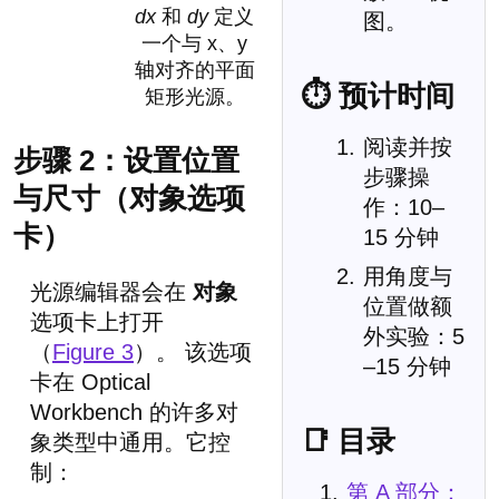
dx
和
dy
定义
图。
一个与 x、y
轴对齐的平面
⏱ 预计时间
矩形光源。
阅读并按
步骤 2：设置位置
步骤操
与尺寸（对象选项
作：10–
卡）
15 分钟
用角度与
光源编辑器会在
对象
位置做额
选项卡上打开
外实验：5
（
Figure 3
）。 该选项
–15 分钟
卡在 Optical
Workbench 的许多对
📑 目录
象类型中通用。它控
制：
第 A 部分：