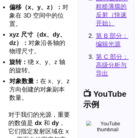
粗糙薄膜的
偏移（x、y、z）：
对
反射（快速
象在 3D 空间中的位
开始）
置。
xyz 尺寸（dx、dy、
第 B 部分：
dz）：
对象沿各轴的
编辑光源
物理尺寸。
第 C 部分：
旋转：
绕 x、y、z 轴
高级分析与
的旋转。
导出
对象数量：
在 x、y、z
方向创建的对象副本
📺 YouTube
数量。
示例
对于我们的光源，重要
的数值是
dx
和
dy
，
它们指定发射区域在 x