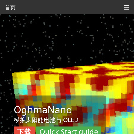
首页
☰
OghmaNano
模拟太阳能电池与 OLED
下载
Quick Start guide