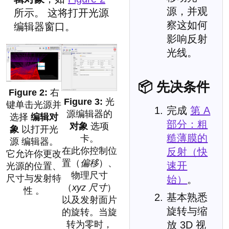
源，并观
所示。 这将打开光源
察这如何
编辑器窗口。
影响反射
光线。
📦 先决条件
右
光
键单击光源并
完成
第 A
源编辑器的
选择
编辑对
部分：粗
对象
选项
象
以打开光
糙薄膜的
卡。
源 编辑器。
在此你控制位
反射（快
它允许你更改
置（
偏移
）、
速开
光源的位置、
物理尺寸
尺寸与发射特
始）
。
（
xyz 尺寸
）
性 。
基本熟悉
以及发射面片
旋转与缩
的旋转。当旋
转为零时，
放 3D 视