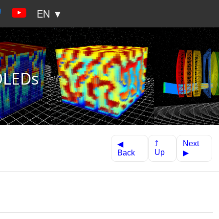
EN ▼
 OLEDs
Next
⤴
◀
Up
Back
▶