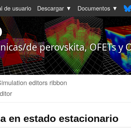
l de usuario
Descargar ▼
Documentos ▼
o
ánicas/de perovskita, OFETs y
Simulation editors ribbon
ditor
ia en estado estacionario