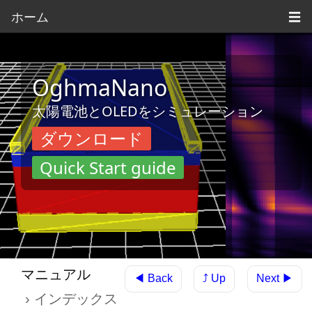
ホーム
☰
OghmaNano
太陽電池とOLEDをシミュレーション
ダウンロード
Quick Start guide
マニュアル
◀ Back
Next ▶
⤴ Up
インデックス