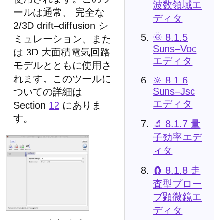
波数領域エ
ールは通常、 完全な
ディタ
2/3D drift–diffusion シ
🌞 8.1.5
ミュレーション、また
Suns–Voc
は 3D 大面積電気回路
エディタ
モデルとともに使用さ
れます。このツールに
🔆 8.1.6
Suns–Jsc
ついての詳細は
エディタ
Section
12
にありま
す。
🔬 8.1.7 量
子効率エデ
ィタ
🧲 8.1.8 走
査型プロー
ブ顕微鏡エ
ディタ