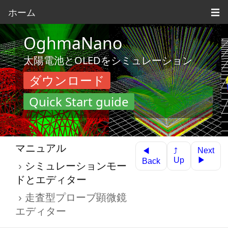
ホーム
☰
OghmaNano
太陽電池とOLEDをシミュレーション
ダウンロード
Quick Start guide
マニュアル
Next
◀
⤴
▶
Up
Back
シミュレーションモー
ドとエディター
走査型プローブ顕微鏡
エディター