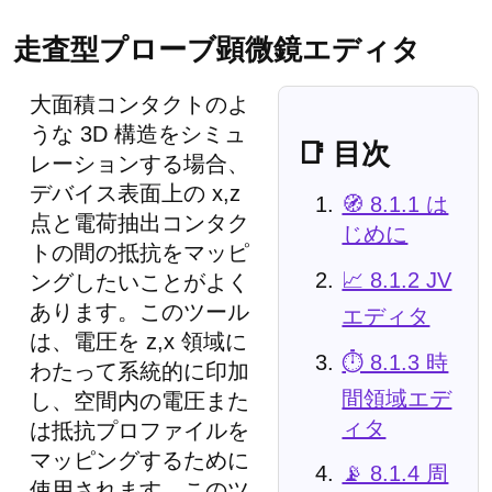
走査型プローブ顕微鏡エディタ
大面積コンタクトのよ
うな 3D 構造をシミュ
📑 目次
レーションする場合、
デバイス表面上の x,z
🧭 8.1.1 は
点と電荷抽出コンタク
じめに
トの間の抵抗をマッピ
📈 8.1.2 JV
ングしたいことがよく
あります。このツール
エディタ
は、電圧を z,x 領域に
⏱️ 8.1.3 時
わたって系統的に印加
間領域エデ
し、空間内の電圧また
ィタ
は抵抗プロファイルを
マッピングするために
📡 8.1.4 周
使用されます。このツ