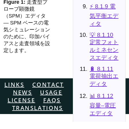
走査型プ
⚡ 8.1.9 電
ローブ顕微鏡
気平衡エデ
（SPM）エディタ
— SPM ベースの電
ィタ
気シミュレーション
💡 8.1.10
のために、印加バイ
定常フォト
アスと走査領域を設
ルミネセン
定します。
スエディタ
🔋 8.1.11
電荷抽出エ
LINKS
CONTACT
ディタ
NEWS
USAGE
📊 8.1.12
LICENSE
FAQS
容量–電圧
TRANSLATIONS
エディタ