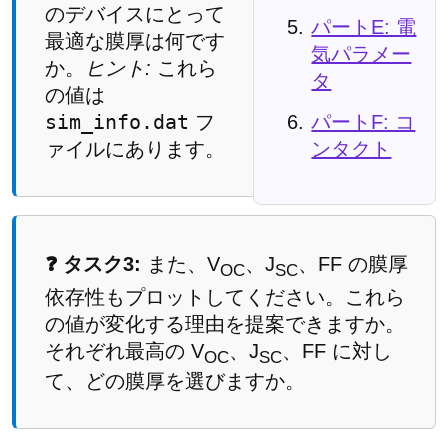
のデバイスにとって
パートE: 電
最適な膜厚は何です
気パラメー
か。
ヒント:
これら
タ
の値は
sim_info.dat
フ
パートF: コ
ァイルにあります。
ンタクト
❓ タスク3:
また、V
、J
、FF の膜厚
OC
SC
依存性もプロットしてください。これら
の値が変化する理由を提案できますか。
それぞれ最高の V
、J
、FF に対し
OC
SC
て、どの膜厚を選びますか。