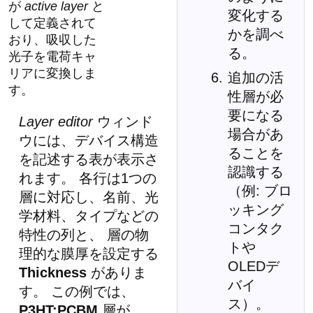
が
active layer
と
変化する
して定義されて
かを調べ
おり、吸収した
る。
光子を電荷キャ
リアに変換しま
追加の活
す。
性層が必
要になる
Layer editor
ウィンド
場合があ
ウには、デバイス構造
ることを
を記述する表が表示さ
認識する
れます。 各行は1つの
（例: ブロ
層に対応し、名前、光
ッキング
学材料、タイプなどの
コンタク
特性の列と、 層の物
トや
理的な膜厚を設定する
OLEDデ
Thickness
がありま
バイ
す。 この例では、
ス）。
P3HT:PCBM
層が