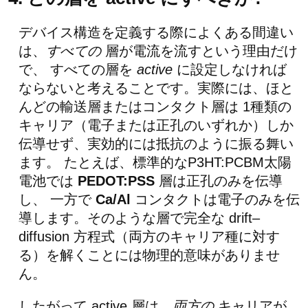
デバイス構造を定義する際によくある間違い
は、
すべての
層が電流を流すという理由だけ
で、 すべての層を
active
に設定しなければ
ならないと考えることです。実際には、ほと
んどの輸送層またはコンタクト層は 1種類の
キャリア（電子または正孔のいずれか）しか
伝導せず、実効的には抵抗のように振る舞い
ます。 たとえば、標準的なP3HT:PCBM太陽
電池では
PEDOT:PSS
層は正孔のみを伝導
し、 一方で
Ca/Al
コンタクトは電子のみを伝
導します。そのような層で完全な drift–
diffusion 方程式（両方のキャリア種に対す
る）を解くことには物理的意味がありませ
ん。
したがって active 層は、
両方の
キャリアが