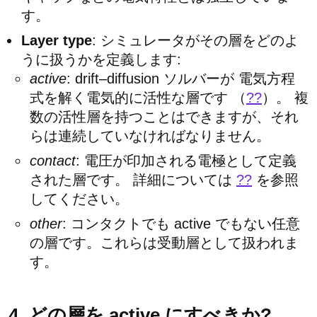
す。
Layer type
: シミュレータがその層をどのよ
うに扱うかを定義します:
active
: drift–diffusion ソルバーが 電気方程
式を解く電気的に活性な層です （
??
）。 複
数の活性層を持つことはできますが、それ
らは連続していなければなりません。
contact
: 電圧が印加される電極として定義
された層です。 詳細については
??
を参照
してください。
other
: コンタクトでも active でもない任意
の層です。これらは受動層として扱われま
す。
4. どの層を active にすべきか?