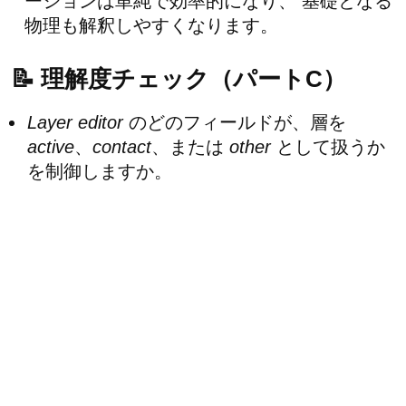
ーションは単純で効率的になり、 基礎となる
物理も解釈しやすくなります。
📝 理解度チェック（パートC）
Layer editor
のどのフィールドが、層を
active
、
contact
、または
other
として扱うか
を制御しますか。
なぜ
P3HT:PCBM
層は active に設定され、
PEDOT:PSS
や
Ca/Al
のような層はそうでは
ないのですか。
活性層の膜厚を50 nmから400 nmへ増加させ
ると、どのような物理的トレードオフが生じ
ますか。
劣悪なコンタクトによって生じるS字型JV曲
線を調べたい場合、層定義をどのように変更