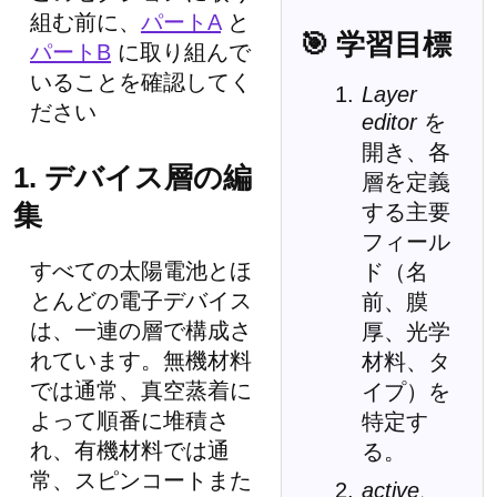
組む前に、
パートA
と
🎯 学習目標
パートB
に取り組んで
いることを確認してく
Layer
ださい
editor
を
開き、各
1. デバイス層の編
層を定義
集
する主要
フィール
すべての太陽電池とほ
ド（名
とんどの電子デバイス
前、膜
は、一連の層で構成さ
厚、光学
れています。無機材料
材料、タ
では通常、真空蒸着に
イプ）を
よって順番に堆積さ
特定す
れ、有機材料では通
る。
常、スピンコートまた
active
、