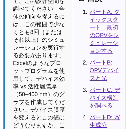
て、この設計空間を
調べてください。全
パートA: ク
体の傾向を捉えるに
イックスタ
は、この範囲で少な
ート - 最初
くとも8回（または
のOPVをシ
それ以上）のシミュ
ミュレーシ
レーションを実行す
ョンする
る必要があります。
パートB:
Excelのようなプロ
OPVデバイ
ットプログラムを使
スと光
用して、デバイス効
率 vs 活性層膜厚
パートC: デ
（50–400 nm）のグ
バイス構造
ラフを作成してくだ
を調べる
さい。デバイス膜厚
パートD: 寄
を変えるとこの値は
生成分
どうなりますか。こ