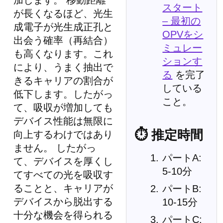
加します。 移動距離
スタート
が長くなるほど、光生
– 最初の
成電子が光生成正孔と
OPVをシ
出会う確率（再結合）
ミュレー
も高くなります。これ
ションす
により、うまく抽出で
る
を完了
きるキャリアの割合が
している
低下します。したがっ
こと。
て、吸収が増加しても
デバイス性能は無限に
⏱ 推定時間
向上するわけではあり
ません。 したがっ
パートA:
て、デバイスを厚くし
5-10分
てすべての光を吸収す
ることと、キャリアが
パートB:
デバイスから脱出する
10-15分
十分な機会を得られる
パートC: