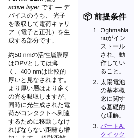
active layer
です — デ
📦 前提条件
バイスのうち、 光子
を吸収して電荷キャリ
OghmaNa
ア（電子と正孔）を生
noがイン
成する部分です。
ストール
され、動
約50 nmの活性層膜厚
作してい
はOPVとしては薄
ること。
く、400 nmは比較的
厚いと見なされます。
太陽電池
より厚い層はより多く
の基本概
の光を吸収しますが、
念に関す
同時に光生成された電
る基礎的
荷がコンタクトへ到達
な理解。
するために移動しなけ
パートA:
ればならない距離も増
クイック