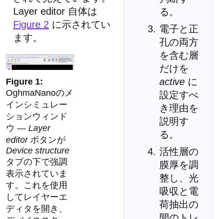
Layer editor 自体は
る。
Figure 2
に示されてい
電子と正
ます。
孔の両方
を含む層
だけを
active
に
OghmaNanoのメ
設定すべ
インシミュレー
き理由を
ションウィンド
説明す
ウ —
Layer
る。
editor
ボタンが
Device structure
活性層の
タブの下で強調
膜厚を調
表示されていま
整し、光
す。これを使用
吸収と電
してレイヤーエ
荷抽出の
ディタを開き、
間のトレ