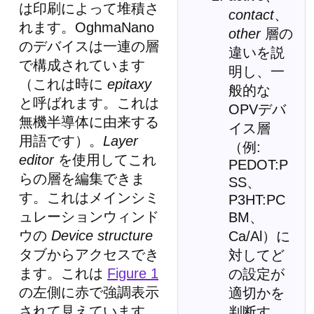
は印刷によって堆積さ
contact
、
れます。OghmaNano
other
層の
のデバイスは一連の層
違いを説
で構成されています
明し、一
（これは時に
epitaxy
般的な
と呼ばれます。これは
OPVデバ
無機半導体に由来する
イス層
用語です）。
Layer
（例:
editor
を使用してこれ
PEDOT:P
らの層を編集できま
SS、
す。これはメインシミ
P3HT:PC
ュレーションウィンド
BM、
ウの
Device structure
Ca/Al）に
タブからアクセスでき
対してど
ます。これは
Figure 1
の設定が
の左側に赤で強調表示
適切かを
されて見えています。
判断す