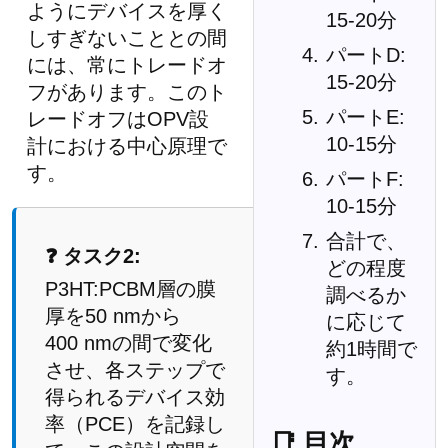
ようにデバイスを厚く
15-20分
しすぎないこととの間
パートD:
には、常にトレードオ
15-20分
フがあります。このト
パートE:
レードオフはOPV設
10-15分
計における中心原理で
す。
パートF:
10-15分
合計で、
❓ タスク2:
どの程度
P3HT:PCBM層の膜
調べるか
厚を50 nmから
に応じて
400 nmの間で変化
約1時間で
させ、各ステップで
す。
得られるデバイス効
率（PCE）を記録し
📑 目次