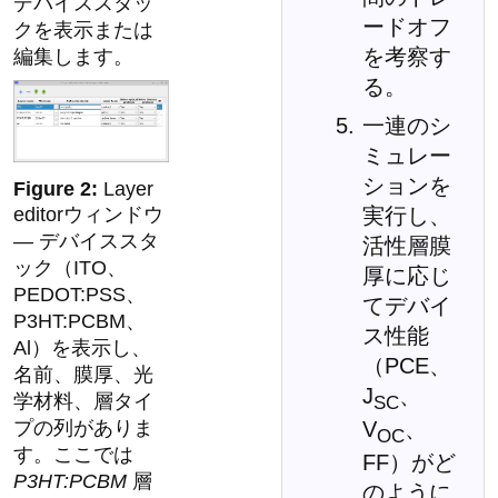
デバイススタッ
ードオフ
クを表示または
を考察す
編集します。
る。
一連のシ
ミュレー
ションを
Layer
実行し、
editorウィンドウ
— デバイススタ
活性層膜
ック（ITO、
厚に応じ
PEDOT:PSS、
てデバイ
P3HT:PCBM、
ス性能
Al）を表示し、
（PCE、
名前、膜厚、光
J
、
学材料、層タイ
SC
V
、
プの列がありま
OC
す。ここでは
FF）がど
P3HT:PCBM
層
のように