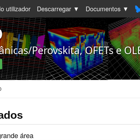
o utilizador
Descarregar ▼
Documentos ▼
o
gânicas/Perovskita, OFETs e O
o
çados
grande área