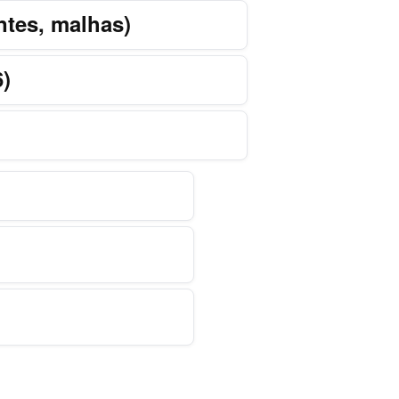
ntes, malhas)
6)