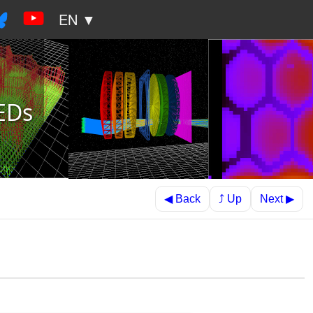
EN ▼
LEDs
⤴ Up
◀ Back
Next ▶