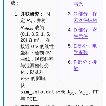
成：
与光
C 部分：探
并联研究：
固
索器件结构
定
R
，并将
s
R
改为
shunt
D 部分：寄
{0.1, 0.5, 1, 5,
生元件
20} Ω·m²。 在
E 部分：电
接近 0 V 的线性
学参数
坐标下绘制 JV
曲线，观察斜率
F 部分：接
与泄漏如何变
触
化，以及对
V
的影响。
OC
从
sim_info.dat
记录 J
、V
、FF
SC
OC
与 PCE。