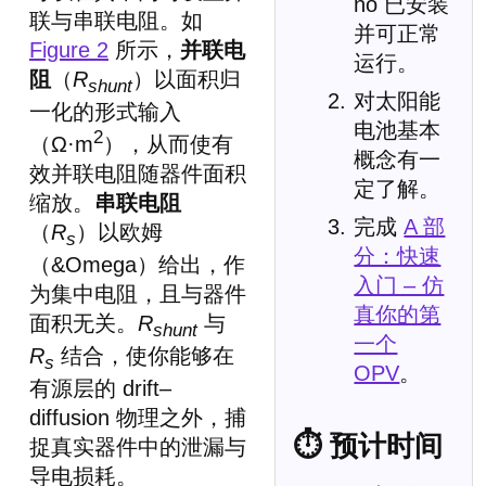
no 已安装
联与串联电阻。如
并可正常
Figure 2
所示，
并联电
运行。
阻
（
R
）以面积归
shunt
对太阳能
一化的形式输入
电池基本
2
（Ω·m
），从而使有
概念有一
效并联电阻随器件面积
定了解。
缩放。
串联电阻
完成
A 部
（
R
）以欧姆
s
分：快速
（&Omega）给出，作
入门 – 仿
为集中电阻，且与器件
真你的第
面积无关。
R
与
shunt
一个
R
结合，使你能够在
s
OPV
。
有源层的 drift–
diffusion 物理之外，捕
⏱ 预计时间
捉真实器件中的泄漏与
导电损耗。