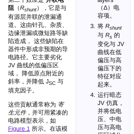
layers”
（Δ）电
阻
（
R
），它是与
shunt
容项。
有源层并联的泄漏通
道。这由针孔、杂质、
将
R
shunt
边缘泄漏或微短路等缺
与
R
的
s
陷造成， 这些缺陷在
变化与 JV
器件中形成非预期的导
曲线在低
电路径。它主要劣化
偏压与高
JV 曲线的低偏压区
偏压下的
域， 降低原点附近的
特征对应
斜率，并降低 J
与
SC
起来。
填充因子。
运行暗态
JV 仿真，
这些贡献通常称为
寄
并将低电
生元件
，并可用紧凑的
压、中电
电路模型表示，如
压与高电
Figure 1
所示。在该模