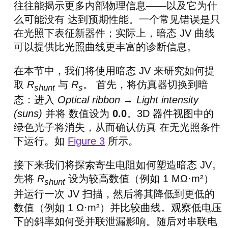
往往能揭示更多内部物理信息——以及它为什
么可能没有 达到预期性能。一个常见错误是只
在光照下表征新器件；实际上，暗态 JV 曲线
可以提供比光照曲线更丰富的诊断信息。
在本节中，我们将使用暗态 JV 来研究如何提
取
R
与
R
。 首先，将仿真器切换到暗
shunt
s
态：进入
Optical ribbon → Light intensity
(suns)
并将 数值设为
0.0
。3D 器件视图中的
绿色光子将消失，从而确认仿真 在无光照条件
下运行。如
Figure 3
所示。
接下来我们将探索寄生电阻如何塑造暗态 JV。
先将
R
设为较高数值（例如 1 MΩ·m²）
shunt
并运行一次 JV 扫描，然后将其降低到更低的
数值（例如 1 Ω·m²）并比较曲线。观察低电压
下的斜率如何受并联泄漏影响。随后对串联电