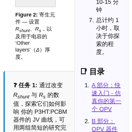
10-15 分
钟
寄生元
总计约 1
件 — 设置
小时，取
R
、
R
，以
shunt
s
决于你探
及用于电容的
‘Other
索的程
layers’（
Δ
）厚
度。
度。
📑 目录
A 部分：快
❓ 任务 1:
通过改变
速入门 - 仿
R
与
R
的数
shunt
s
真你的第一
值，探索它们如何影
个 OPV
响 你的 P3HT:PCBM
器件的 JV 曲线，可
B 部分：
用两组简短的研究完
OPV 器件