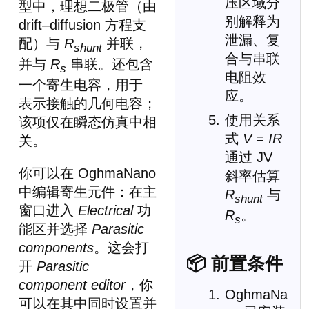
压区域分
型中，理想二极管（由
别解释为
drift–diffusion 方程支
泄漏、复
配）与
R
并联，
shunt
合与串联
并与
R
串联。还包含
s
电阻效
一个寄生电容，用于
应。
表示接触的几何电容；
使用关系
该项仅在瞬态仿真中相
式
V = IR
关。
通过 JV
你可以在 OghmaNano
斜率估算
中编辑寄生元件：在主
R
与
shunt
窗口进入
Electrical
功
R
。
s
能区并选择
Parasitic
components
。这会打
📦 前置条件
开
Parasitic
component editor
，你
OghmaNa
可以在其中同时设置并