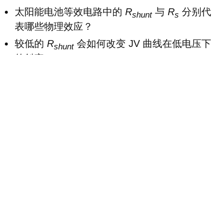
太阳能电池等效电路中的
R
与
R
分别代
shunt
s
表哪些物理效应？
较低的
R
会如何改变 JV 曲线在低电压下
shunt
的斜率？
较大的
R
会如何影响 JV 曲线在高电压下的
s
形状以及填充因子？
为什么将暗态 JV 绘制为 x 线性 / y 对数坐标
是有用的，它能提供哪些额外洞见？
电容表达式中的 “Other layers” 项（Δ）在物
理上对应什么？
从暗态 JV 提取
R
与
R
时，应分析曲线
shunt
s
的哪些区域？