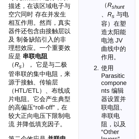
（
R
描述，在该区域电子与
shunt
空穴同时 存在并发生
、
R
与电
s
相互作用。然而，真实
容）在塑
器件还包含由接触层以
造太阳能
及 制备缺陷引入的非
电池 JV
理想效应。一个重要效
曲线中的
应是
串联电阻
作用。
（
R
）， 它是与二极
s
使用
管串联的集中电阻，来
Parasitic
源于接触、传输层
compone
（HTL/ETL）、布线或
nts 编辑
片电阻。它会产生典型
器设置并
的高偏压“roll-off”，在
联电阻、
较大正向电压下限制电
串联电
流 并降低填充因子。
阻，以及
“Other
第二个效应是
并联电