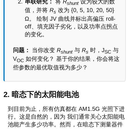
串联研究：
将
R
设为较大的数
shunt
值，并将
R
改为 {0, 5, 10, 20, 50}
s
Ω。 绘制 JV 曲线并标出高偏压 roll-
off、填充因子劣化，以及功率点拐点
的变化。
问题：
当你改变
R
与
R
时，J
与
shunt
s
SC
V
如何变化？ 基于你的结果，你会将这
OC
些参数的最优取值视为多少？
2. 暗态下的太阳能电池
到目前为止，所有仿真都在 AM1.5G 光照下进
行。这是自然的，因为 我们通常关心太阳能电
池能产生多少功率。然而，在暗态下测量器件