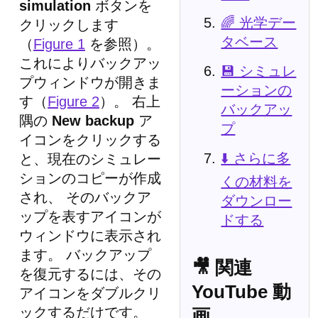
simulation
ボタンを
🌈 光学デー
クリックします
タベース
（
Figure 1
を参照）。
これによりバックアッ
💾 シミュレ
プウィンドウが開きま
ーションの
す（
Figure 2
）。 右上
バックアッ
隅の
New backup
ア
プ
イコンをクリックする
⬇️ さらに多
と、現在のシミュレー
ションのコピーが作成
くの材料を
され、 そのバックア
ダウンロー
ップを表すアイコンが
ドする
ウィンドウに表示され
ます。 バックアップ
🎥 関連
を復元するには、その
YouTube 動
アイコンをダブルクリ
ックするだけです。
画