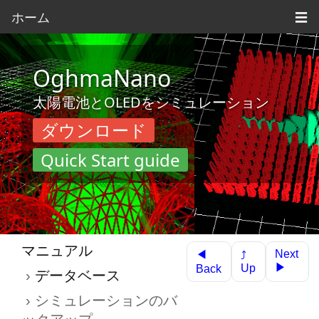
ホーム
☰
OghmaNano
太陽電池とOLEDをシミュレーション
ダウンロード
Quick Start guide
マニュアル
Next
◀
⤴
▶
Up
Back
データベース
シミュレーションのバ