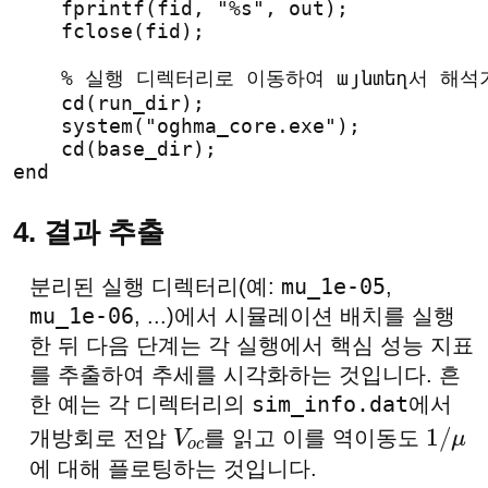
    fprintf(fid, "%s", out);
    fclose(fid);
% 실행 디렉터리로 이동하여 այնտեղ서 해석
    cd(run_dir);
    system("oghma_core.exe");
    cd(base_dir);
end
4. 결과 추출
mu_1e-05
분리된 실행 디렉터리(예:
,
mu_1e-06
, ...)에서 시뮬레이션 배치를 실행
한 뒤 다음 단계는 각 실행에서 핵심 성능 지표
를 추출하여 추세를 시각화하는 것입니다. 흔
sim_info.dat
한 예는 각 디렉터리의
에서
개방회로 전압
를 읽고 이를 역이동도
V
o
c
1
/
μ
에 대해 플로팅하는 것입니다.