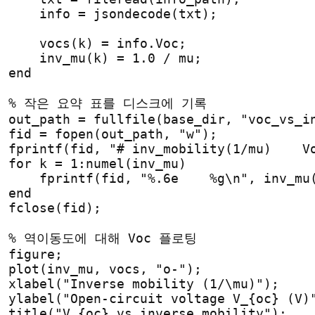
    info = jsondecode(txt);
    vocs(k) = info.Voc;
    inv_mu(k) = 1.0 / mu;
end
% 작은 요약 표를 디스크에 기록
out_path = fullfile(base_dir, "voc_vs_i
fid = fopen(out_path, "w");
fprintf(fid, "# inv_mobility(1/mu)    V
for
 k = 1:numel(inv_mu)
    fprintf(fid, "%.6e    %g\n", inv_mu
end
fclose(fid);
% 역이동도에 대해 Voc 플로팅
figure;
plot(inv_mu, vocs, "o-");
xlabel("Inverse mobility (1/\mu)");
ylabel("Open-circuit voltage V_{oc} (V)
title("V_{oc} vs inverse mobility");