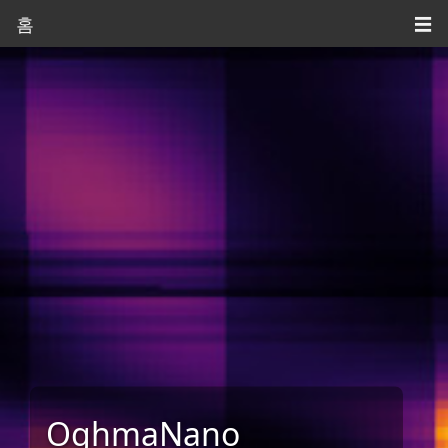
홈
☰
OghmaNano