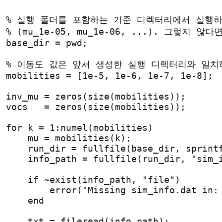
c
% 실행 폴더를 포함하는 기준 디렉터리에서 실행
% (mu_1e-05, mu_1e-06, ...). 그렇지 
base_dir = pwd;
% 이동도 값은 앞서 생성한 실행 디렉터리와 일치
mobilities = [1e-5, 1e-6, 1e-7, 1e-8];
inv_mu = zeros(size(mobilities));
vocs   = zeros(size(mobilities));
for
 k = 1:numel(mobilities)
    mu = mobilities(k);
    run_dir = fullfile(base_dir, sprint
    info_path = fullfile(run_dir, "sim_
if
 ~exist(info_path, "file")
        error("Missing sim_info.dat in:
end
    txt = fileread(info_path);