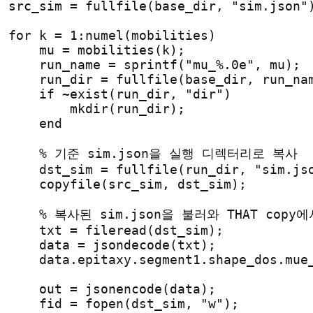
src_sim = fullfile(base_dir, "sim.json"
for
 k = 1:numel(mobilities)
    mu = mobilities(k);
    run_name = sprintf("mu_%.0e", mu);
    run_dir = fullfile(base_dir, run_na
if
 ~exist(run_dir, "dir")
        mkdir(run_dir);
end
% 기준 sim.json을 실행 디렉터리로 복사
    dst_sim = fullfile(run_dir, "sim.js
    copyfile(src_sim, dst_sim);
% 복사된 sim.json을 불러와 THAT cop
    txt = fileread(dst_sim);
    data = jsondecode(txt);
    data.epitaxy.segment1.shape_dos.mue
    out = jsonencode(data);
    fid = fopen(dst_sim, "w");