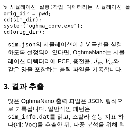
% 시뮬레이션 실행(작업 디렉터리는 시뮬레이션 폴
orig_dir = pwd;
cd(sim_dir);
system("oghma_core.exe");
cd(orig_dir);
sim.json
의 시뮬레이션이 J–V 곡선을 실행
하도록 설정되어 있다면, OghmaNano는 시뮬
레이션 디렉터리에 PCE, 충전율,
,
와
J
s
c
V
o
c
같은 양을 포함하는 출력 파일을 기록합니다.
3. 결과 추출
많은 OghmaNano 출력 파일은 JSON 형식으
로 기록됩니다. 일반적인 패턴은
sim_info.dat
를 읽고, 스칼라 성능 지표 하
Voc
나(예:
)를 추출한 뒤, 나중 분석을 위해 텍