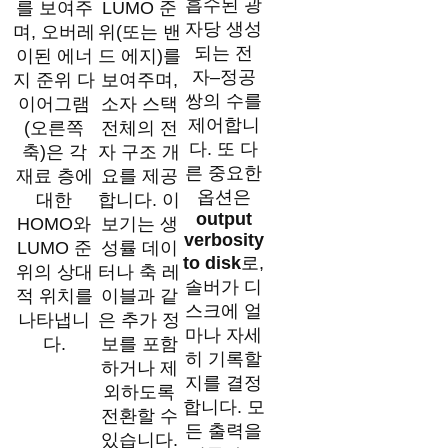
흡수된 광
를 보여주
LUMO 준
자당 생성
며, 오버레
위(또는 밴
되는 전
이된 에너
드 에지)를
자–정공
지 준위 다
보여주며,
쌍의 수를
이어그램
소자 스택
제어합니
(오른쪽
전체의 전
다. 또 다
축)은 각
자 구조 개
른 중요한
재료 층에
요를 제공
옵션은
대한
합니다. 이
output
HOMO와
보기는 생
verbosity
LUMO 준
성률 데이
to disk
로,
위의 상대
터나 축 레
솔버가 디
적 위치를
이블과 같
스크에 얼
나타냅니
은 추가 정
마나 자세
다.
보를 포함
히 기록할
하거나 제
지를 결정
외하도록
합니다. 모
전환할 수
든 출력을
있습니다.