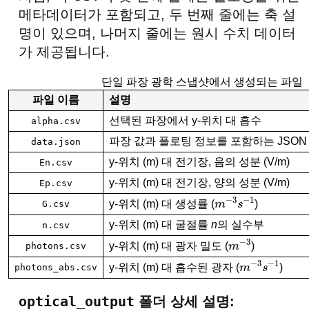
메타데이터가 포함되고, 두 번째 줄에는 축 설
명이 있으며, 나머지 줄에는 원시 수치 데이터
가 제공됩니다.
단일 파장 광학 스냅샷에서 생성되는 파일
파일 이름
설명
선택된 파장에서 y-위치 대 흡수
alpha.csv
파장 값과 플로팅 정보를 포함하는 JSO
data.json
y-위치 (m) 대 전기장, 음의 성분 (V/m)
En.csv
y-위치 (m) 대 전기장, 양의 성분 (V/m)
Ep.csv
y-위치 (m) 대 생성률 (
m
−
3
s
−
1
)
G.csv
y-위치 (m) 대 굴절률
n
의 실수부
n.csv
y-위치 (m) 대 광자 밀도 (
m
−
3
)
photons.csv
y-위치 (m) 대 흡수된 광자 (
m
−
3
s
−
1
)
photons_abs.csv
optical_output
폴더 상세 설명: