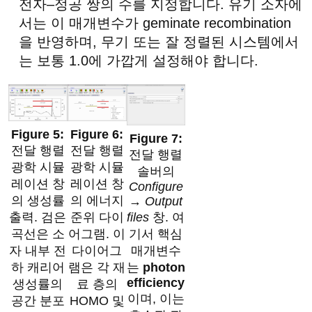
전자–정공 쌍의 수를 지정합니다. 유기 소자에
서는 이 매개변수가 geminate recombination
을 반영하며, 무기 또는 잘 정렬된 시스템에서
는 보통 1.0에 가깝게 설정해야 합니다.
전달 행렬
전달 행렬
전달 행렬
광학 시뮬
광학 시뮬
솔버의
레이션 창
레이션 창
Configure
의 생성률
의 에너지
→ Output
files
창. 여
출력. 검은
준위 다이
기서 핵심
곡선은 소
어그램. 이
매개변수
자 내부 전
다이어그
는
photon
하 캐리어
램은 각 재
efficiency
생성률의
료 층의
이며, 이는
공간 분포
HOMO 및