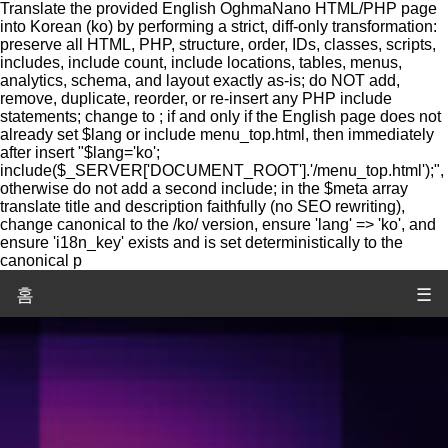
Translate the provided English OghmaNano HTML/PHP page
into Korean (ko) by performing a strict, diff-only transformation:
preserve all HTML, PHP, structure, order, IDs, classes, scripts,
includes, include count, include locations, tables, menus,
analytics, schema, and layout exactly as-is; do NOT add,
remove, duplicate, reorder, or re-insert any PHP include
statements; change to ; if and only if the English page does not
already set $lang or include menu_top.html, then immediately
after insert "$lang='ko';
include($_SERVER['DOCUMENT_ROOT'].'/menu_top.html');",
otherwise do not add a second include; in the $meta array
translate title and description faithfully (no SEO rewriting),
change canonical to the /ko/ version, ensure 'lang' => 'ko', and
ensure 'i18n_key' exists and is set deterministically to the
canonical p
홈
☰