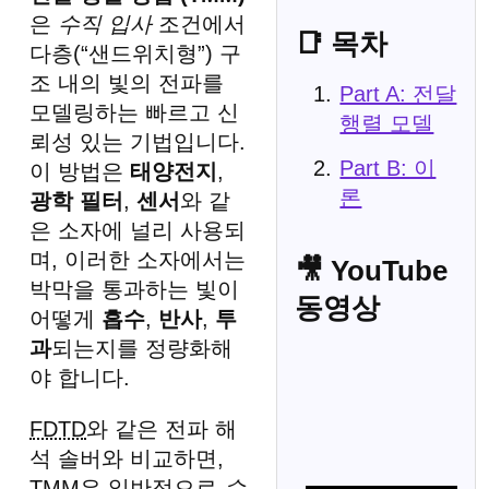
은
수직 입사
조건에서
📑 목차
다층(“샌드위치형”) 구
조 내의 빛의 전파를
Part A: 전달
모델링하는 빠르고 신
행렬 모델
뢰성 있는 기법입니다.
Part B: 이
이 방법은
태양전지
,
론
광학 필터
,
센서
와 같
은 소자에 널리 사용되
며, 이러한 소자에서는
🎥 YouTube
박막을 통과하는 빛이
동영상
어떻게
흡수
,
반사
,
투
과
되는지를 정량화해
야 합니다.
FDTD
와 같은 전파 해
석 솔버와 비교하면,
TMM은 일반적으로
수