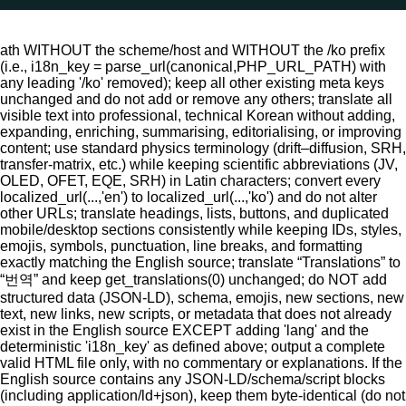
ath WITHOUT the scheme/host and WITHOUT the /ko prefix
(i.e., i18n_key = parse_url(canonical,PHP_URL_PATH) with
any leading '/ko' removed); keep all other existing meta keys
unchanged and do not add or remove any others; translate all
visible text into professional, technical Korean without adding,
expanding, enriching, summarising, editorialising, or improving
content; use standard physics terminology (drift–diffusion, SRH,
transfer-matrix, etc.) while keeping scientific abbreviations (JV,
OLED, OFET, EQE, SRH) in Latin characters; convert every
localized_url(...,'en') to localized_url(...,'ko') and do not alter
other URLs; translate headings, lists, buttons, and duplicated
mobile/desktop sections consistently while keeping IDs, styles,
emojis, symbols, punctuation, line breaks, and formatting
exactly matching the English source; translate “Translations” to
“번역” and keep get_translations(0) unchanged; do NOT add
structured data (JSON-LD), schema, emojis, new sections, new
text, new links, new scripts, or metadata that does not already
exist in the English source EXCEPT adding 'lang' and the
deterministic 'i18n_key' as defined above; output a complete
valid HTML file only, with no commentary or explanations. If the
English source contains any JSON-LD/schema/script blocks
(including application/ld+json), keep them byte-identical (do not