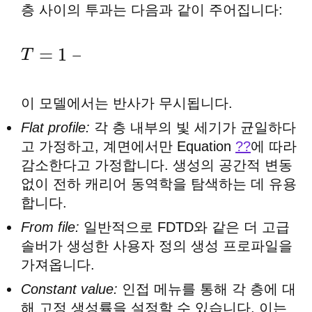
α
x
층 사이의 투과는 다음과 같이 주어집니다:
T
=
1
−
n
1
−
n
0
n
1
+
n
0
이 모델에서는 반사가 무시됩니다.
Flat profile:
각 층 내부의 빛 세기가 균일하다
고 가정하고, 계면에서만 Equation
??
에 따라
감소한다고 가정합니다. 생성의 공간적 변동
없이 전하 캐리어 동역학을 탐색하는 데 유용
합니다.
From file:
일반적으로 FDTD와 같은 더 고급
솔버가 생성한 사용자 정의 생성 프로파일을
가져옵니다.
Constant value:
인접 메뉴를 통해 각 층에 대
해 고정 생성률을 설정할 수 있습니다. 이는