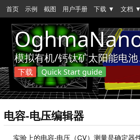
首页
示例
截图
用户手册
下载 ▼
文档 
OghmaNan
模拟有机/钙钛矿太阳能电池、O
下载
Quick Start guide
电容-电压编辑器
实验上的电容-电压（CV）测量是确定器