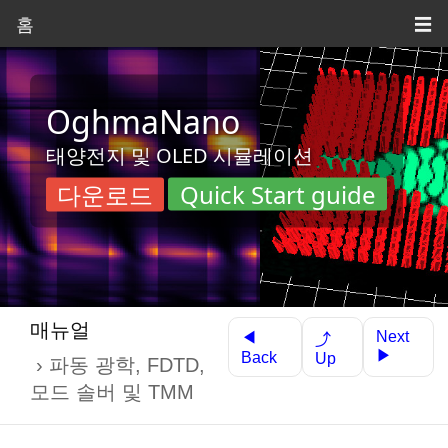
홈
☰
OghmaNano
태양전지 및 OLED 시뮬레이션
다운로드
Quick Start guide
매뉴얼
Next
◀
⤴
▶
Back
Up
파동 광학, FDTD,
모드 솔버 및 TMM