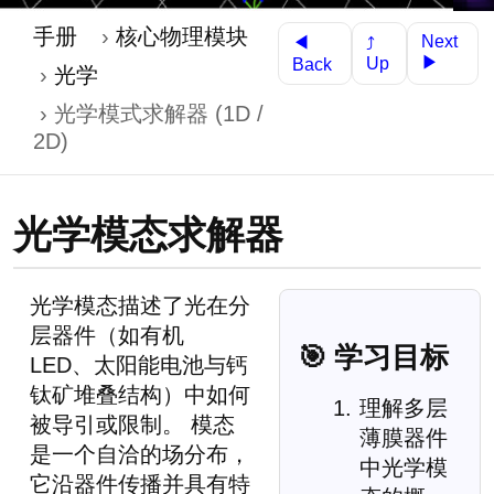
手册
核心物理模块
Next
◀
⤴
▶
Up
Back
光学
光学模式求解器 (1D /
2D)
光学模态求解器
光学模态描述了光在分
层器件（如有机
🎯 学习目标
LED、太阳能电池与钙
钛矿堆叠结构）中如何
理解多层
被导引或限制。 模态
薄膜器件
是一个自洽的场分布，
中光学模
它沿器件传播并具有特