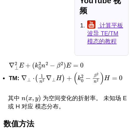
YouTube 视
频
计算平板
波导 TE/TM
模态的教程
∇
⊥
2
E
+
(
k
0
2
n
2
−
β
2
)
E
=
0
TM:
∇
⊥
⋅
(
1
n
2
∇
⊥
H
)
+
(
k
0
2
−
β
2
n
2
)
H
=
0
其中
为空间变化的折射率。 未知场
E
n
(
x
,
y
)
或
H
对应 模态分布。
数值方法