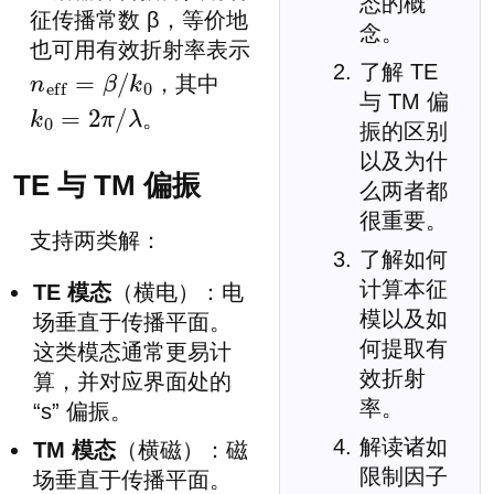
态的概
征传播常数 β，等价地
念。
也可用有效折射率表示
了解 TE
，其中
n
eff
=
β
/
k
0
与 TM 偏
。
k
0
=
2
π
/
λ
振的区别
以及为什
TE 与 TM 偏振
么两者都
很重要。
支持两类解：
了解如何
计算本征
TE 模态
（横电）：电
模以及如
场垂直于传播平面。
何提取有
这类模态通常更易计
效折射
算，并对应界面处的
率。
“s” 偏振。
解读诸如
TM 模态
（横磁）：磁
限制因子
场垂直于传播平面。