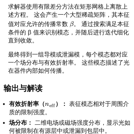
求解器使用有限差分方法在矩形网格上离散上
述方程。 这会产生一个大型稀疏矩阵，其本征
值对应允许的传播常数
。 通过搜索满足本征
β
条件的 β 值来识别模态，并随后进行迭代细化
直到收敛。
最终得到一组导模或泄漏模，每个模态都对应
一个场分布与有效折射率。 这些模态描述了光
在器件内部如何传播。
输出与解读
有效折射率（
）：
表征模态相对于周围介
n
ef
质的限制强度。
f
场分布：
二维电场或磁场强度分布，显示光如
何被限制在有源层中或泄漏到包层中。