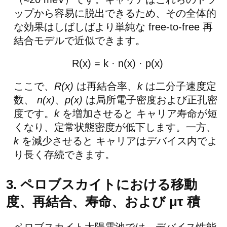
ップから容易に脱出できるため、その全体的
な効果はしばしばより単純な free-to-free 再
結合モデルで近似できます。
R(x) = k · n(x) · p(x)
ここで、
R(x)
は再結合率、
k
は二分子速度定
数、
n(x)
、
p(x)
は局所電子密度および正孔密
度です。
k
を増加させると キャリア寿命が短
くなり、定常状態密度が低下します。一方、
k
を減少させると キャリアはデバイス内でよ
り長く存続できます。
3. ペロブスカイトにおける移動
度、再結合、寿命、および μτ 積