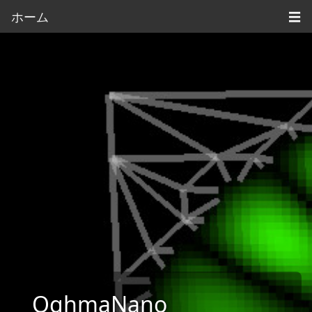
ホーム
☰
OghmaNano