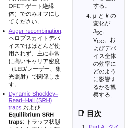
する。
OFET ゲート絶縁
体）でのみオフにし
μ と
k
の
てください。
変化が
Auger recombination
:
J
、
SC
ペロブスカイトデバ
V
、お
OC
イスではほとんど使
よびデバ
用されず、主に非常
イス全体
に高いキャリア密度
の効率に
（LED/レーザー、集
どのよう
光照射）で関係しま
に影響す
す。
るかを観
Dynamic Shockley–
察する。
Read–Hall (SRH)
traps
および
📑 目次
Equilibrium SRH
traps
: トラップ状態
Part A: クイ