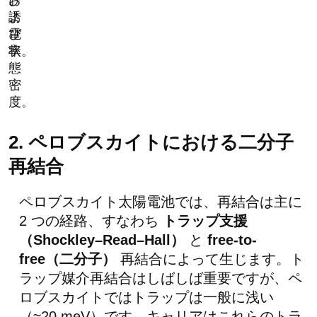
お
び
よ
誘
び
電
状
率。
態
密
度。
2. ペロブスカイトにおける二分子
再結合
ペロブスカイト太陽電池では、再結合は主に
2 つの経路、すなわち
トラップ支援
（Shockley–Read–Hall）
と
free-to-
free（二分子）
再結合によって生じます。ト
ラップ媒介再結合はしばしば重要ですが、ペ
ロブスカイトではトラップは一般に浅い
（≈20 meV）です。キャリアはこれらのトラ