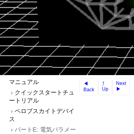
マニュアル
Next
◀
⤴
▶
Up
Back
クイックスタートチュ
ートリアル
ペロブスカイトデバイ
ス
パートE: 電気パラメー