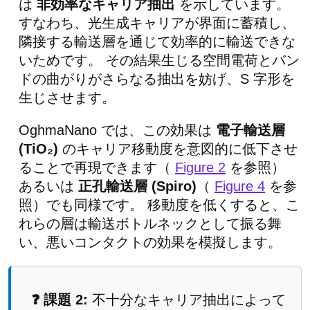
は
非効率なキャリア抽出
を示しています。
すなわち、光生成キャリアが界面に蓄積し、
隣接する輸送層を通じて効率的に輸送できな
いためです。 その結果生じる空間電荷とバン
ドの曲がりがさらなる抽出を妨げ、S 字形を
生じさせます。
OghmaNano では、この効果は
電子輸送層
(TiO₂)
のキャリア移動度を意図的に低下させ
ることで再現できます（
Figure 2
を参照）
あるいは
正孔輸送層 (Spiro)
（
Figure 4
を参
照）でも同様です。 移動度を低くすると、こ
れらの層は輸送ボトルネックとして振る舞
い、悪いコンタクトの効果を模擬します。
❓ 課題 2:
不十分なキャリア抽出によって