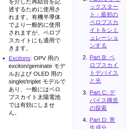
を介した再結合を記
ックスター
述するために使用さ
ト - 最初の
れます。有機半導体
ペロブスカ
でより一般的に使用
イトをシミ
されますが、ペロブ
ュレーショ
スカイトにも適用で
ンする
きます。
Part B: ペ
Excitons
: OPV 用の
ロブスカイ
exciton/geminate モデ
トデバイス
ルおよび OLED 用の
と光
singlet/triplet モデルで
あり、一般にはペロ
Part C: デ
ブスカイト太陽電池
バイス構造
では有効にしませ
の探索
ん。
Part D: 寄
生成分