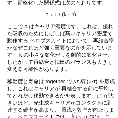
す。簡略化した関係式は次のとおりです:
τ ≈ 1 / (k · n)
ここで
n
はキャリア濃度です。これは、優れ
た吸収のためにしばしば高いキャリア密度で
動作する ペロブスカイトにおいて、再結合率
がなぜこれほど強く重要なのかを示していま
す。 k の小さな変化が τ を劇的に変化させ、
したがって再結合と抽出のバランスも大きく
変える可能性があります。
移動度と寿命は together で
μτ 積
(μ·τ) を形成
し、これはキャリアが 再結合する前に平均し
てどれだけ移動できるかを表します。μτ が大
きいほど、光生成キャリアがコンタクトに到
達する確率が高まり、 電流と効率が向上しま
す。ペロブスカイトでは、高い μτ 値は、こ