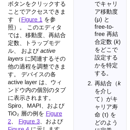
ボタンをクリックする
でキャリ
ことでアクセスできま
ア移動度
す （
Figure 1
を参
(μ) と
free-to-
照）。 このエディタ
free 再結
では、移動度、再結合
合定数 (
k
)
定数、トラップモデ
をどこで
ル、 および
active
設定する
layers
に関連するその
かを特定
他の過程を調整できま
する。
す。 デバイスの各
active layer は、ウィ
再結合（
k
ンドウ内の個別のタブ
を介し
に表示されます。
て）がキ
Spiro、MAPI、および
ャリア寿
TiO₂ 層の例を
Figure
命 (τ) を
2
、
Figure 3
、および
どのよう
Figure 4
に示します。