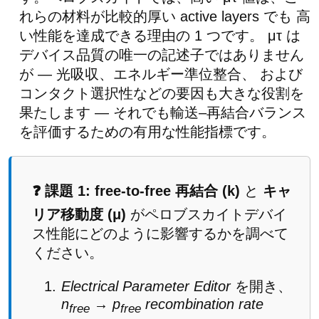
れらの材料が比較的厚い active layers でも 高
い性能を達成できる理由の 1 つです。 μτ は
デバイス品質の唯一の記述子ではありません
が — 光吸収、エネルギー準位整合、 および
コンタクト選択性などの要因も大きな役割を
果たします — それでも輸送–再結合バランス
を評価するための有用な性能指標です。
❓ 課題 1:
free-to-free 再結合 (k)
と
キャ
リア移動度 (μ)
がペロブスカイトデバイ
ス性能にどのように影響するかを調べて
ください。
Electrical Parameter Editor
を開き、
n
→ p
recombination rate
free
free