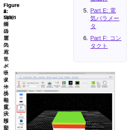
Part E: 電
TiO₂
MAPI
Spiro
気パラメー
層
ペ
輸
タ
の
ロ
送
Part F: コン
電
ブ
層
気
ス
の
タクト
パ
カ
電
ラ
イ
気
メ
ト
パ
ー
吸
ラ
タ
収
メ
—
体
ー
移
の
タ
動
—
電
度、
電
気
状
子
パ
態
移
ラ
密
動
メ