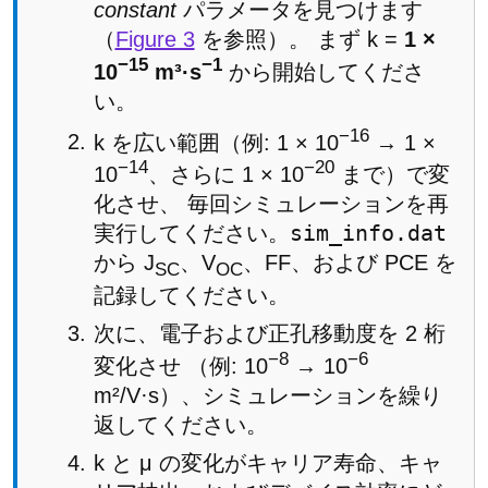
constant
パラメータを見つけます
（
Figure 3
を参照）。 まず k =
1 ×
−15
−1
10
m³·s
から開始してくださ
い。
−16
k を広い範囲（例: 1 × 10
→ 1 ×
−14
−20
10
、さらに 1 × 10
まで）で変
化させ、 毎回シミュレーションを再
sim_info.dat
実行してください。
から J
、V
、FF、および PCE を
SC
OC
記録してください。
次に、電子および正孔移動度を 2 桁
−8
−6
変化させ （例: 10
→ 10
m²/V·s）、シミュレーションを繰り
返してください。
k と μ の変化がキャリア寿命、キャ