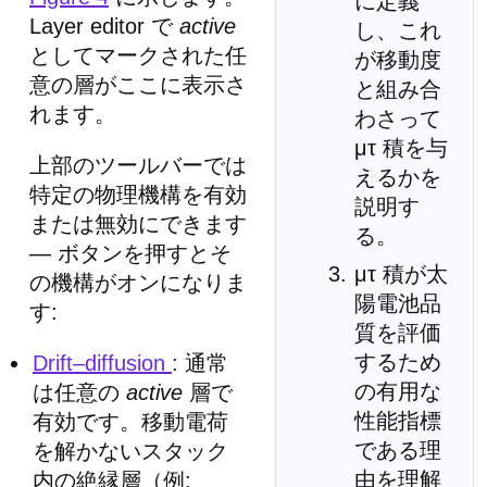
に定義
Layer editor で
active
し、これ
としてマークされた任
が移動度
意の層がここに表示さ
と組み合
れます。
わさって
μτ 積を与
上部のツールバーでは
えるかを
特定の物理機構を有効
説明す
または無効にできます
る。
— ボタンを押すとそ
μτ 積が太
の機構がオンになりま
陽電池品
す:
質を評価
するため
Drift–diffusion
: 通常
の有用な
は任意の
active
層で
性能指標
有効です。移動電荷
である理
を解かないスタック
由を理解
内の絶縁層（例: