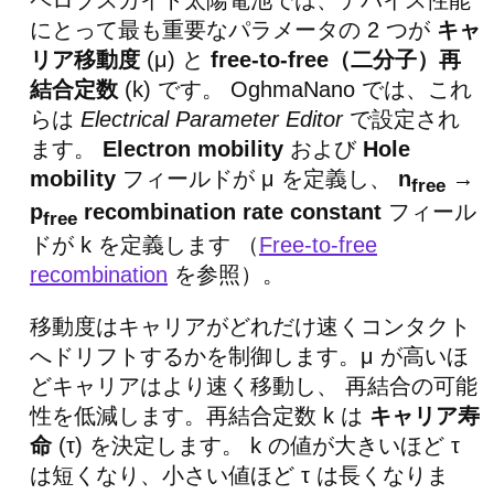
ペロブスカイト太陽電池では、デバイス性能
にとって最も重要なパラメータの 2 つが
キャ
リア移動度
(μ) と
free-to-free（二分子）再
結合定数
(k) です。 OghmaNano では、これ
らは
Electrical Parameter Editor
で設定され
ます。
Electron mobility
および
Hole
mobility
フィールドが μ を定義し、
n
→
free
p
recombination rate constant
フィール
free
ドが k を定義します （
Free-to-free
recombination
を参照）。
移動度はキャリアがどれだけ速くコンタクト
へドリフトするかを制御します。μ が高いほ
どキャリアはより速く移動し、 再結合の可能
性を低減します。再結合定数 k は
キャリア寿
命
(τ) を決定します。 k の値が大きいほど τ
は短くなり、小さい値ほど τ は長くなりま