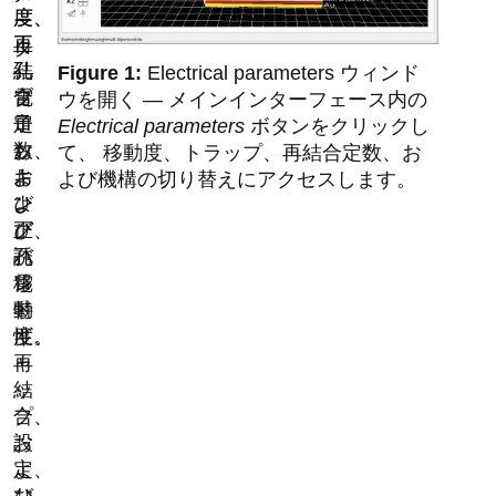
度、
度、
ー
再
正
タ
結
孔
—
Electrical parameters ウィンド
合
電
ブ
ウを開く — メインインターフェース内の
定
子
ロ
Electrical parameters
ボタンをクリックし
数、
お
ッ
て、 移動度、トラップ、再結合定数、お
お
よ
キ
よび機構の切り替えにアクセスします。
よ
び
ン
び
正
グ、
誘
孔
バ
電
移
ン
特
動
ド
性。
度、
ギ
再
ャ
結
ッ
合
プ、
設
お
定、
よ