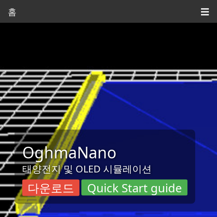
홈
☰
OghmaNano
태양전지 및 OLED 시뮬레이션
다운로드
Quick Start guide