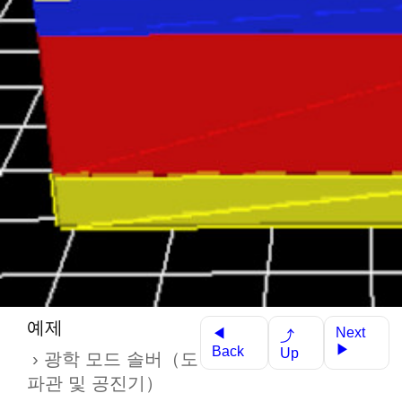
예제
Next
◀
⤴
▶
Back
Up
광학 모드 솔버（도
파관 및 공진기）