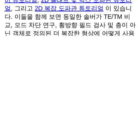
버 튜토리얼
,
2D 슬래브 및 박스 도파관 튜토리
얼
, 그리고
2D 복잡 도파관 튜토리얼
이 있습니
다. 이들을 함께 보면 동일한 솔버가 TE/TM 비
교, 모드 차단 연구, 횡방향 필드 검사 및 층이 아
닌 객체로 정의된 더 복잡한 형상에 어떻게 사용
될 수 있는지 보여줍니다.
모드 솔버 예제를 시도해 보세요.
빠른 소개를 위해
1D 슬래브 도파관 튜토
리얼
부터 시작한 다음,
2D 슬래브 가이드
와
복잡한 2차원 도파관
으로 진행해 보세
요.
이 예제들은 구조를 정의하고, 고유모드
탐색을 실행하며, 스냅샷 뷰어에서 생성
된 필드 프로파일을 직접 검사하는 방법