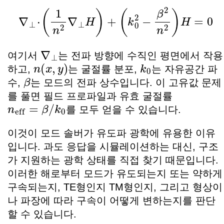
∇
⊥
⋅
(
1
n
2
∇
⊥
H
)
+
(
k
0
2
−
β
2
n
2
)
H
=
0
∇
⊥
여기서
는 전파 방향에 수직인 평면에서 작용
n
(
x
,
y
)
k
0
하고,
는 굴절률 분포,
는 자유공간 파
β
수,
는 모드의 전파 상수입니다. 이 고유값 문제
를 풀면 필드 프로파일과 유효 굴절률
n
eff
=
β
/
k
0
를 모두 얻을 수 있습니다.
이것이 모드 솔버가 유도파 광학에 유용한 이유
입니다. 과도 응답을 시뮬레이션하는 대신, 구조
가 지원하는 광학 상태를 직접 찾기 때문입니다.
이러한 해로부터 모드가 유도되는지 또는 약하게
구속되는지, TE형인지 TM형인지, 그리고 형상이
나 파장에 따라 구속이 어떻게 변하는지를 판단
할 수 있습니다.