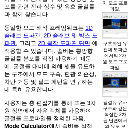
차 모드 프로
포를 관련 전파 상수 및 유효 굴절률
파일.
과 함께 찾습니다.
동일한 모드 해석 프레임워크는
1D
슬래브 도파관
,
2D 슬래브 및 박스 도
파관
, 그리고
2D 복잡 도파관 단면
에
구조화된 유
전체 도파관
적용할 수 있습니다. 솔버는 횡방향
에서의 2차
굴절률 분포를 직접 사용하기 때문
원 모드 프로
에, 굴절률 대비에 의해 빛을 유도하
파일.
는 구조에서 모드 구속, 편광 의존성,
차단 거동 및 필드 패턴을 연구하는
데 특히 유용합니다.
사용자는 층 편집기를 통해 또는 3차
광섬유 유사
구조와 같은
원 장면에서 자유 객체를 사용하여
복잡한 2차
굴절률 프로파일을 정의한 다음,
원 단면에서
Mode Calculator
에서 솔버를 설정
의 유도 모