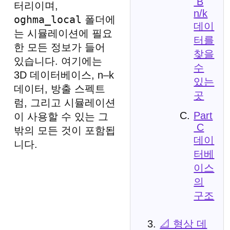
B
터리이며,
n/k
oghma_local
폴더에
데이
는 시뮬레이션에 필요
터를
한 모든 정보가 들어
찾을
있습니다. 여기에는
수
3D 데이터베이스, n–k
있는
데이터, 방출 스펙트
곳
럼, 그리고 시뮬레이션
Part
이 사용할 수 있는 그
C
밖의 모든 것이 포함됩
데이
니다.
터베
이스
의
구조
📐 형상 데