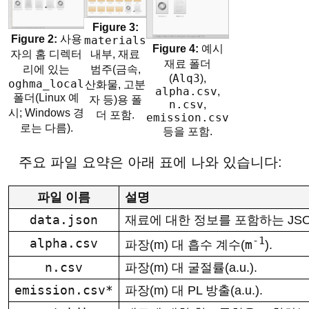
사용
materials
예시
자의 홈 디렉터
내부, 재료
재료 폴더
리에 있는
범주(금속,
(
Alq3
),
oghma_local
산화물, 고분
alpha.csv
,
폴더(Linux 예
자 등)용 폴
n.csv
,
시; Windows 경
더 포함.
emission.csv
로는 다름).
등을 포함.
주요 파일 요약은 아래 표에 나와 있습니다:
파일 이름
설명
data.json
재료에 대한 정보를 포함하는 JSON
-1
alpha.csv
m
파장(m) 대 흡수 계수(
).
n.csv
파장(m) 대 굴절률(a.u.).
emission.csv*
파장(m) 대 PL 방출(a.u.).