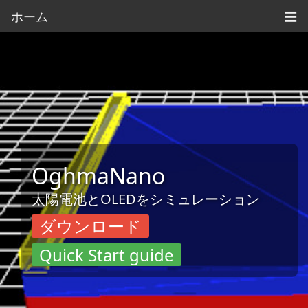
ホーム
☰
OghmaNano
太陽電池とOLEDをシミュレーション
ダウンロード
Quick Start guide