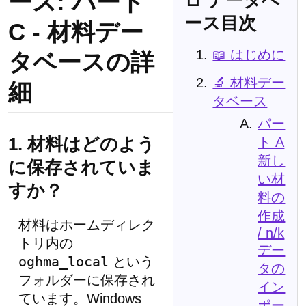
ース: パート
ース目次
C - 材料デー
📖 はじめに
タベースの詳
🔬 材料デー
細
タベース
パー
1. 材料はどのよう
ト A
新し
に保存されていま
い材
すか？
料の
作成
材料はホームディレク
/ n/k
トリ内の
デー
oghma_local
という
タの
フォルダーに保存され
イン
ています。Windows
ポー