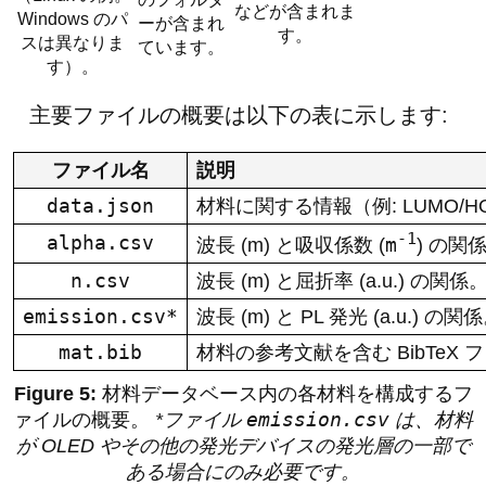
などが含まれま
Windows のパ
ーが含まれ
す。
スは異なりま
ています。
す）。
主要ファイルの概要は以下の表に示します:
ファイル名
説明
data.json
材料に関する情報（例: LUMO/H
-1
alpha.csv
m
波長 (m) と吸収係数 (
) の関
n.csv
波長 (m) と屈折率 (a.u.) の関係
emission.csv*
波長 (m) と PL 発光 (a.u.) の関
mat.bib
材料の参考文献を含む BibTeX 
材料データベース内の各材料を構成するフ
emission.csv
ァイルの概要。
*ファイル
は、材料
が OLED やその他の発光デバイスの発光層の一部で
ある場合にのみ必要です。