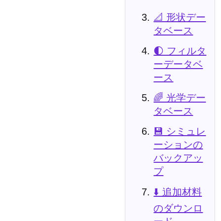
📐 形状デー
タベース
🌓 フィルタ
ーデータベ
ース
🌈 光学デー
タベース
💾 シミュレ
ーションの
バックアッ
プ
⬇️ 追加材料
のダウンロ