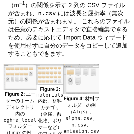
−1
（m
）の関係を示す 2 列の CSV ファイル
n.csv
が含まれ、
には波長と屈折率（無次
元）の関係が含まれます。 これらのファイル
は任意のテキストエディタで直接編集できる
ため、必要に応じて Import Data ウィザード
を使用せずに自分のデータをコピーして追加
することもできます。
ユー
materials
材料フ
ザーのホーム
内部。材料
ォルダーの例
ディレクトリ
カテゴリ
（
Alq3
）。
内の
（金属、酸
alpha.csv
、
oghma_local
化物、ポリ
n.csv
、
フォルダー
マーなど）
emission.csv
（Linux の例。
のフォルダ