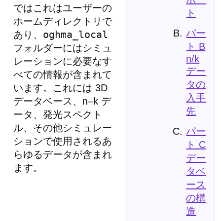
ではこれはユーザーの
ト
ホームディレクトリで
パー
oghma_local
あり、
ト B
フォルダーにはシミュ
n/k
レーションに必要なす
デー
べての情報が含まれて
タの
います。これには 3D
入手
データベース、n–k デ
先
ータ、発光スペクト
ル、その他シミュレー
パー
ションで使用されるあ
ト C
らゆるデータが含まれ
デー
ます。
タベ
ース
の構
造