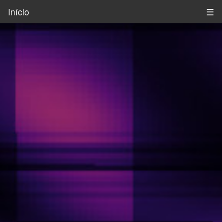
Início
☰