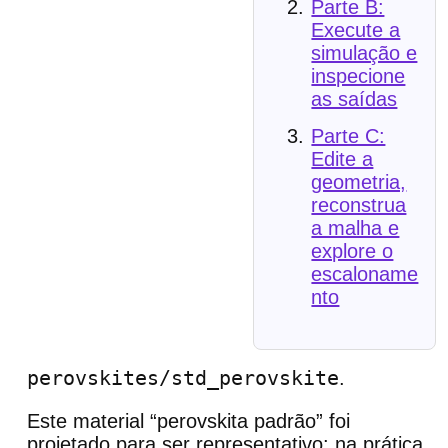
Parte B:
Execute a
simulação e
inspecione
as saídas
Parte C:
Edite a
geometria,
reconstrua
a malha e
explore o
escaloname
nto
perovskites/std_perovskite
.
Este material “perovskita padrão” foi
projetado para ser representativo: na prática,