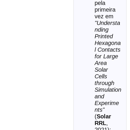
pela
primeira
vez em
"Understa
nding
Printed
Hexagona
l Contacts
for Large
Area
Solar
Cells
through
Simulation
and
Experime
nts"
(
Solar
RRL
,
2021);