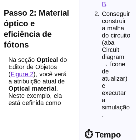
B
.
Passo 2: Material
Conseguir
construir
óptico e
a malha
eficiência de
do circuito
(aba
fótons
Circuit
diagram
Na seção
Optical
do
→ ícone
Editor de Objetos
de
(
Figure 2
), você verá
atualizar)
a atribuição atual de
e
Optical material
.
executar
Neste exemplo, ela
a
está definida como
simulação
.
⏱ Tempo