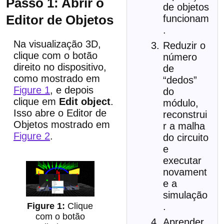
Passo 1: Abrir o
de objetos
Editor de Objetos
funcionam
.
Na visualização 3D,
Reduzir o
clique com o botão
número
direito no dispositivo,
de
como mostrado em
“dedos”
Figure 1
, e depois
do
clique em
Edit object
.
módulo,
Isso abre o Editor de
reconstrui
Objetos mostrado em
r a malha
Figure 2
.
do circuito
e
executar
novament
e a
simulação
Clique
.
com o botão
Aprender