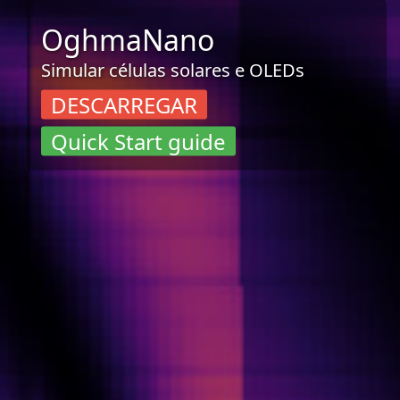
OghmaNano
Simular células solares e OLEDs
DESCARREGAR
Quick Start guide