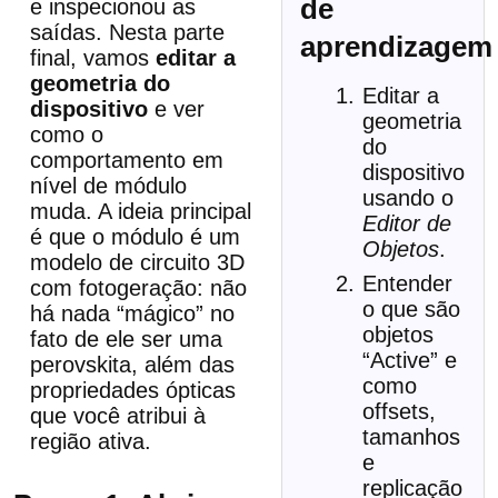
de
e inspecionou as
saídas. Nesta parte
aprendizagem
final, vamos
editar a
geometria do
Editar a
dispositivo
e ver
geometria
como o
do
comportamento em
dispositivo
nível de módulo
usando o
muda. A ideia principal
Editor de
é que o módulo é um
Objetos
.
modelo de circuito 3D
Entender
com fotogeração: não
o que são
há nada “mágico” no
objetos
fato de ele ser uma
“Active” e
perovskita, além das
como
propriedades ópticas
offsets,
que você atribui à
tamanhos
região ativa.
e
replicação