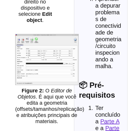
direito no
a depurar
dispositivo e
problema
selecione
Edit
s de
object
.
conectivid
ade de
geometria
/circuito
inspecion
ando a
malha.
📦 Pré-
O
Editor de
requisitos
Objetos
. É aqui que você
edita a geometria
Ter
(offsets/tamanhos/replicação)
concluído
e atribuições principais de
a
Parte A
materiais.
e a
Parte