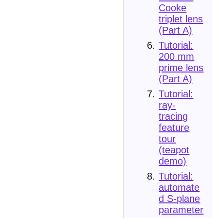
Cooke
triplet lens
(Part A)
Tutorial:
200 mm
prime lens
(Part A)
Tutorial:
ray-
tracing
feature
tour
(teapot
demo)
Tutorial:
automate
d S-plane
parameter