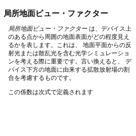
局所地面ビュー・ファクター
局所地面ビュー・ファクター
は、デバイス上
のある点から周囲の地面表面がどの程度見え
るかを表します。これは、 地面平面からの反
射光または散乱光を含む光学シミュレーショ
ンを考える際に重要です。言い換えると、 デ
バイス下方の地面に由来する拡散放射場の割
合を考慮するものです。
この係数は次式で定義されます
F
ground
=
sin
2
(
θ
t
2
)
=
1
−
cos
(
θ
t
)
2
,