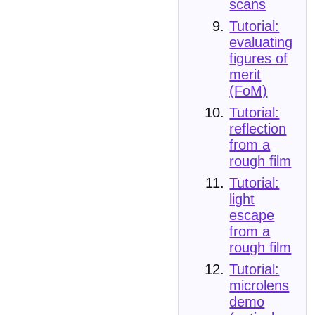
scans
Tutorial:
evaluating
figures of
merit
(FoM)
Tutorial:
reflection
from a
rough film
Tutorial:
light
escape
from a
rough film
Tutorial:
microlens
demo