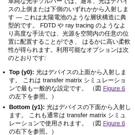
単純な光学ソルバーでは、通常、光はデバイ
スの上側または下側のいずれかから入射しま
す — これは太陽電池のような層状構造に典
型的です。 FDTD や ray tracing のようなよ
り高度な手法では、光源を空間内の任意の位
置に配置することができ、 はるかに高い柔軟
性が得られます。利用可能なオプションは次
のとおりです:
Top (y0):
光はデバイスの上面から入射しま
す。 これは transfer matrix シミュレーショ
ンで最も一般的な設定です。 （図
Figure 6
の左下を参照。）
Bottom (y1):
光はデバイスの下面から入射し
ます。 これも通常は transfer matrix シミュ
レーションで使用されます。 （図
Figure 6
の右下を参照。）