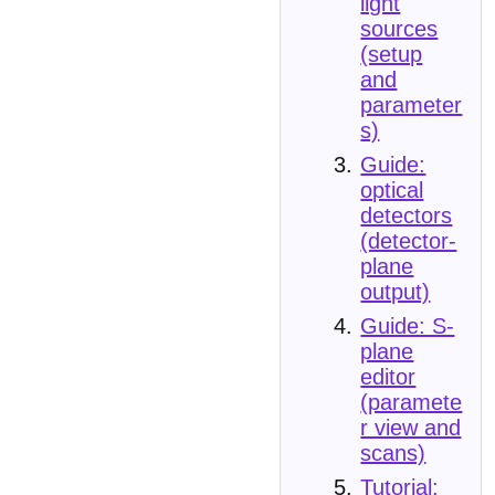
light
sources
(setup
and
parameter
s)
Guide:
optical
detectors
(detector-
plane
output)
Guide: S-
plane
editor
(paramete
r view and
scans)
Tutorial: