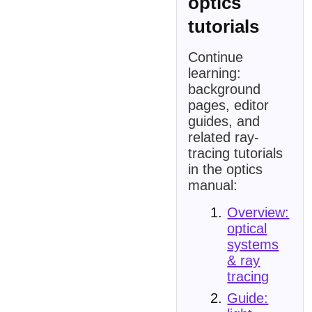
optics
tutorials
Continue
learning:
background
pages, editor
guides, and
related ray-
tracing tutorials
in the optics
manual:
Overview:
optical
systems
& ray
tracing
Guide: