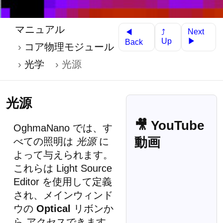
マニュアル
Next
◀
⤴
▶
Up
Back
コア物理モジュール
光学
光源
光源
🎥 YouTube
OghmaNano では、す
動画
べての照明は
光源
に
よって与えられます。
これらは Light Source
Editor を使用して定義
され、メインウィンド
ウの
Optical
リボンか
ら アクセスできます