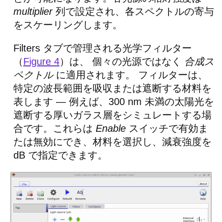
multiplier
列で設定され、各スペクトルの寄与
をスケーリングします。
Filters タブで管理される光学フィルター
（
Figure 4
）は、 個々の光源ではなく
合成ス
ペクトル
に適用されます。 フィルターは、
特定の波長範囲を吸収または遮断する材料を
表します — 例えば、300 nm 未満の太陽光を
遮断する厚いガラス層をシミュレートする場
合です。これらは
Enable
スイッチで有効ま
たは無効にでき、材料を選択し、減衰強度を
dB で指定できます。