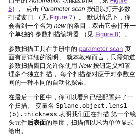
口中的
Automation
功能区访问 （见
Figure
6
）。 点击
Parameter scan
按钮以打开参数
扫描窗口 （见
Figure 7
）。 默认情况下，你
会看到一个名为
new
的条目；双击它会打开一
个单独的 参数扫描编辑器 （见
Figure 8
）。
参数扫描工具在手册中的
parameter scan
页
面有更详细的说明。 就本教程而言，只需知道
参数扫描窗口允许你使用
New
按钮定义和管
理多个独立扫描， 每个扫描都对应于对参数空
间的一种不同的自动化探索。
在最后一个图中，你可以看到已经配置好了一
Splane.object.lens1
个扫描。 变量名
(b).thickness
表明我们正在扫描 第一个镜
头元件
后表面
的厚度，扫描值以米为单位显式
给出。