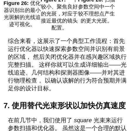
优化
较小、聚焦良好
参数空间中一个
器识别出的最小
的光斑，对应于
较不理想点产生
光斑解的光线追
接近最优的镜头
的更大光斑。
迹可视化。
配置。
综合来看，这展示了一个典型工作流程：首先
运行优化器以快速探索参数空间并识别有前景
的区域， 然后关闭优化器并在感兴趣区域执行
完整扫描。 这样你就可以生成详细输出——光
线追迹、几何结构和探测器图像——并对其进
行物理检查， 以确认该解的行为符合预期并满
足你的设计目标。
7. 使用替代光束形状以加快仿真速度
在前几节中，我们使用了
square
光束来运行
参数扫描和优化器。 虽然这是一个合理的默认