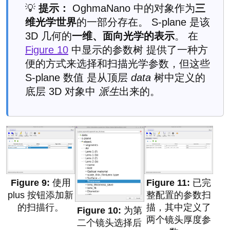
💡
提示：
OghmaNano 中的对象作为
三
维光学世界
的一部分存在。 S-plane 是该
3D 几何的
一维、面向光学的表示
。 在
Figure 10
中显示的参数树 提供了一种方
便的方式来选择和扫描光学参数，但这些
S-plane 数值 是从顶层
data
树中定义的
底层 3D 对象中
派生
出来的。
使用
已完
plus 按钮添加新
整配置的参数扫
的扫描行。
描，其中定义了
为第
两个镜头厚度参
二个镜头选择后