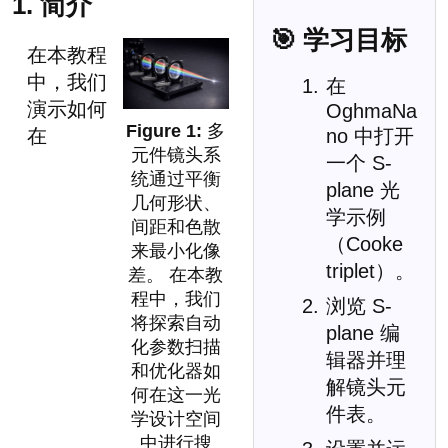
1. 简介
🎯 学习目标
在本教程
中，我们
在
演示如何
OghmaNa
多
在
no 中打开
元件镜头系
一个 S-
统通过平衡
plane 光
几何形状、
学示例
间距和色散
（Cooke
来最小化像
triplet）。
差。 在本教
程中，我们
浏览 S-
将探索自动
plane 编
化参数扫描
辑器并理
和优化器如
解镜头元
何在这一光
件表。
学设计空间
中进行搜