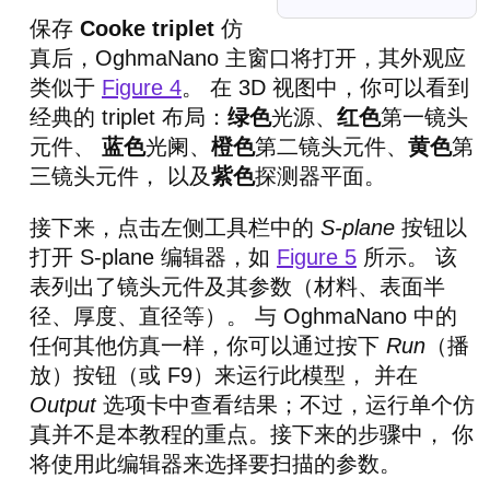
保存
Cooke triplet
仿
真后，OghmaNano 主窗口将打开，其外观应
类似于
Figure 4
。 在 3D 视图中，你可以看到
经典的 triplet 布局：
绿色
光源、
红色
第一镜头
元件、
蓝色
光阑、
橙色
第二镜头元件、
黄色
第
三镜头元件， 以及
紫色
探测器平面。
接下来，点击左侧工具栏中的
S-plane
按钮以
打开 S-plane 编辑器，如
Figure 5
所示。 该
表列出了镜头元件及其参数（材料、表面半
径、厚度、直径等）。 与 OghmaNano 中的
任何其他仿真一样，你可以通过按下
Run
（播
放）按钮（或 F9）来运行此模型， 并在
Output
选项卡中查看结果；不过，运行单个仿
真并不是本教程的重点。接下来的步骤中， 你
将使用此编辑器来选择要扫描的参数。