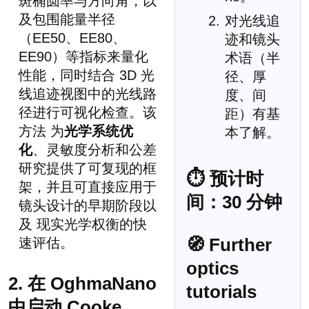
斑椭圆率与方向角，以
及包围能量半径
对光线追
（EE50、EE80、
迹和镜头
EE90）等指标来量化
术语（半
性能，同时结合 3D 光
径、厚
线追迹视图中的光线路
度、间
径进行可视化检查。该
距）有基
方法 为
光学系统优
本了解。
化
、灵敏度分析和公差
研究提供了可复现的框
⏱ 预计时
架，并且可直接应用于
间：30 分钟
镜头设计的早期阶段以
及 现实光学权衡的快
🧭 Further
速评估。
optics
2. 在 OghmaNano
tutorials
中启动 Cooke