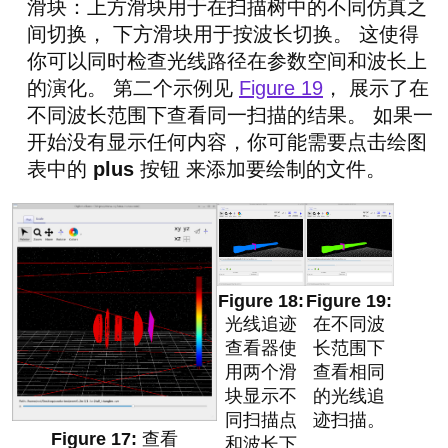
滑块：上方滑块用于在扫描树中的不同仿真之
间切换， 下方滑块用于按波长切换。 这使得
你可以同时检查光线路径在参数空间和波长上
的演化。 第二个示例见
Figure 19
， 展示了在
不同波长范围下查看同一扫描的结果。 如果一
开始没有显示任何内容，你可能需要点击绘图
表中的
plus
按钮 来添加要绘制的文件。
光线追迹
在不同波
查看器使
长范围下
用两个滑
查看相同
块显示不
的光线追
同扫描点
迹扫描。
查看
和波长下