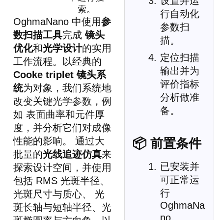
设置并运
索。
行自动化
OghmaNano 中使用
参
参数扫
数扫描工具
完成
镜头
描。
优化
和
光学设计
的实用
定位扫描
工作流程。以经典的
输出并为
Cooke triplet 镜头系
评价指标
统
为对象，我们系统地
分析做准
改变关键光学参数，例
备。
如 表面曲率和元件厚
度，并分析它们对成像
性能的影响。 通过大
📦 前置条件
批量的
光线追迹仿真
来
已安装并
探索设计空间，并使用
可正常运
包括 RMS 光斑半径、
行
光斑尺寸与质心、 光
OghmaNa
斑长轴与短轴半径、光
no。