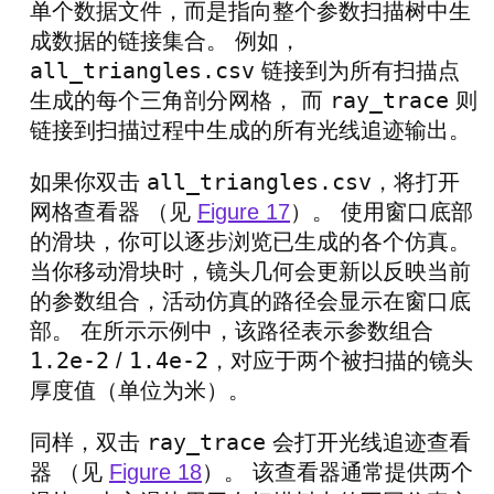
单个数据文件，而是指向整个参数扫描树中生
成数据的链接集合。 例如，
all_triangles.csv
链接到为所有扫描点
ray_trace
生成的每个三角剖分网格， 而
则
链接到扫描过程中生成的所有光线追迹输出。
all_triangles.csv
如果你双击
，将打开
网格查看器 （见
Figure 17
）。 使用窗口底部
的滑块，你可以逐步浏览已生成的各个仿真。
当你移动滑块时，镜头几何会更新以反映当前
的参数组合，活动仿真的路径会显示在窗口底
部。 在所示示例中，该路径表示参数组合
1.2e-2
1.4e-2
/
，对应于两个被扫描的镜头
厚度值（单位为米）。
ray_trace
同样，双击
会打开光线追迹查看
器 （见
Figure 18
）。 该查看器通常提供两个