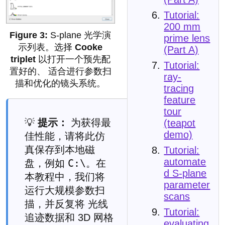
Tutorial:
200 mm
S-plane 光学演
prime lens
示列表。选择
Cooke
(Part A)
triplet
以打开一个预先配
Tutorial:
置好的、 适合进行参数扫
ray-
描和优化的镜头系统。
tracing
feature
tour
💡
提示：
为获得最
(teapot
demo)
佳性能，请将此仿
真保存到本地磁
Tutorial:
automate
C:\
盘，例如
。在
d S-plane
本教程中，我们将
parameter
运行大规模参数扫
scans
描，并反复将 光线
Tutorial:
追迹数据和 3D 网格
evaluating