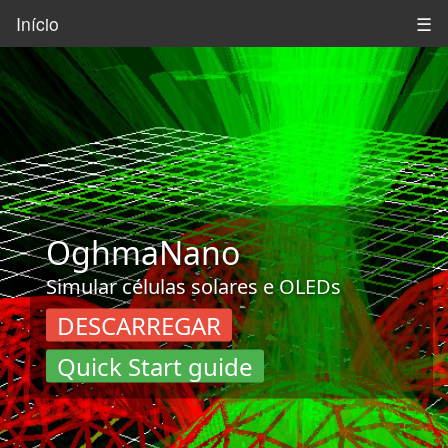
Início
☰
OghmaNano
Simular células solares e OLEDs
DESCARREGAR
Quick Start guide