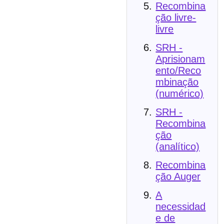
Recombina
ção livre-
livre
SRH -
Aprisionam
ento/Reco
mbinação
(numérico)
SRH -
Recombina
ção
(analítico)
Recombina
ção Auger
A
necessidad
e de