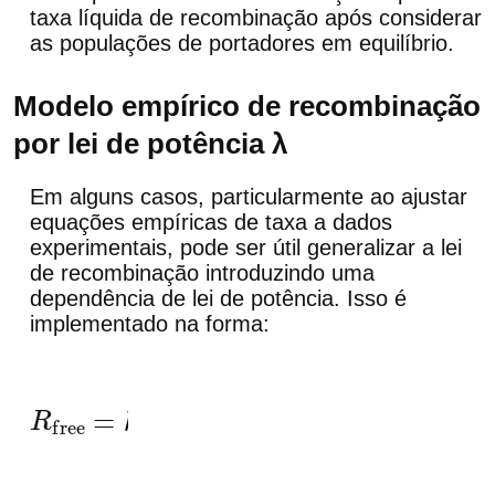
taxa líquida de recombinação após considerar
as populações de portadores em equilíbrio.
Modelo empírico de recombinação
por lei de potência λ
Em alguns casos, particularmente ao ajustar
equações empíricas de taxa a dados
experimentais, pode ser útil generalizar a lei
de recombinação introduzindo uma
dependência de lei de potência. Isso é
implementado na forma:
R
free
=
k
r
(
n
f
p
f
−
n
0
p
0
)
λ
+
1
2