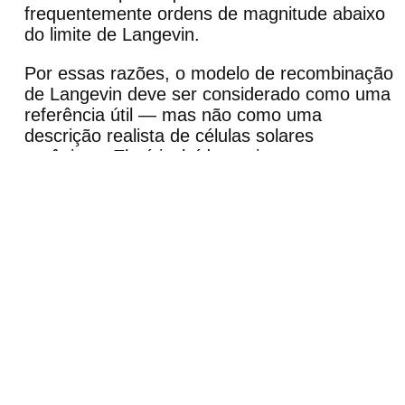
frequentemente ordens de magnitude abaixo
do limite de Langevin.
Por essas razões, o modelo de recombinação
de Langevin deve ser considerado como uma
referência útil — mas não como uma
descrição realista de células solares
orgânicas. Ele é incluído aqui por
completude; a modelagem precisa requer
processos explícitos de recombinação
assistida por armadilhas.
👉
Próximo passo:
Agora continue para
Recombinação/aprisionamento SRH fora
do equilíbrio