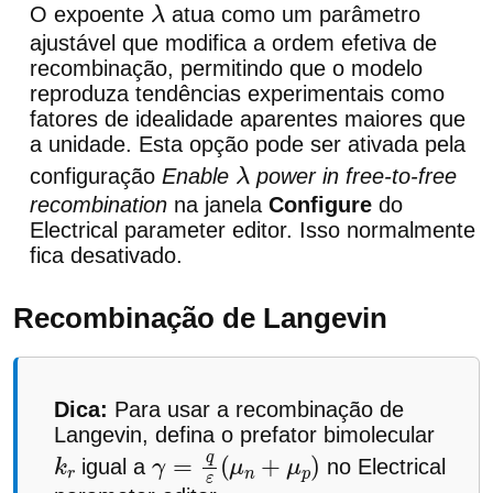
O expoente
atua como um parâmetro
λ
ajustável que modifica a ordem efetiva de
recombinação, permitindo que o modelo
reproduza tendências experimentais como
fatores de idealidade aparentes maiores que
a unidade. Esta opção pode ser ativada pela
configuração
Enable
power in free-to-free
λ
recombination
na janela
Configure
do
Electrical parameter editor. Isso normalmente
fica desativado.
Recombinação de Langevin
Dica:
Para usar a recombinação de
Langevin, defina o prefator bimolecular
igual a
no Electrical
k
r
γ
=
q
ε
(
μ
n
+
μ
p
)