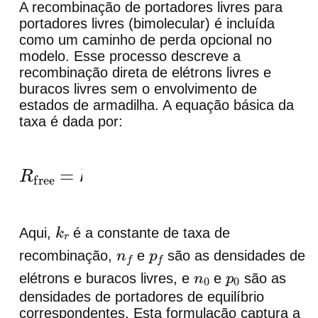
A recombinação de portadores livres para
portadores livres (bimolecular) é incluída
como um caminho de perda opcional no
modelo. Esse processo descreve a
recombinação direta de elétrons livres e
buracos livres sem o envolvimento de
estados de armadilha. A equação básica da
taxa é dada por:
R
free
=
k
r
(
n
f
p
f
−
n
0
p
0
)
Aqui,
é a constante de taxa de
k
r
recombinação,
e
são as densidades de
n
f
p
f
elétrons e buracos livres, e
e
são as
n
0
p
0
densidades de portadores de equilíbrio
correspondentes. Esta formulação captura a