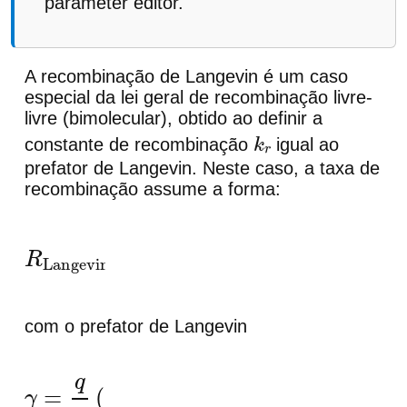
parameter editor.
A recombinação de Langevin é um caso
especial da lei geral de recombinação livre-
livre (bimolecular), obtido ao definir a
constante de recombinação
igual ao
k
r
prefator de Langevin. Neste caso, a taxa de
recombinação assume a forma:
R
Langevin
=
γ
(
n
p
−
n
0
p
0
)
com o prefator de Langevin
γ
=
q
ε
(
μ
n
+
μ
p
)