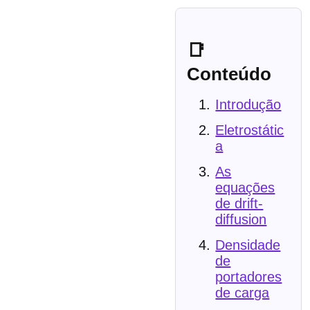
📑
Conteúdo
Introdução
Eletrostátic
a
As
equações
de drift-
diffusion
Densidade
de
portadores
de carga