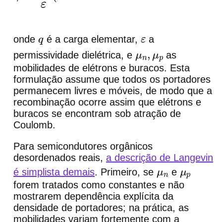
onde
é a carga elementar,
a
q
ε
permissividade dielétrica, e
as
μ
n
,
μ
p
mobilidades de elétrons e buracos. Esta
formulação assume que todos os portadores
permanecem livres e móveis, de modo que a
recombinação ocorre assim que elétrons e
buracos se encontram sob atração de
Coulomb.
Para semicondutores orgânicos
desordenados reais,
a descrição de Langevin
é simplista demais
. Primeiro, se
e
μ
n
μ
p
forem tratados como constantes e não
mostrarem dependência explícita da
densidade de portadores; na prática, as
mobilidades variam fortemente com a