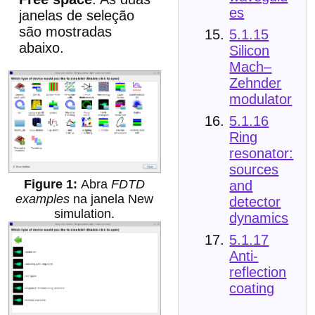
es
janelas de seleção
são mostradas
5.1.15
abaixo.
Silicon
Mach–
Zehnder
modulator
5.1.16
Ring
resonator:
sources
Abra
FDTD
and
examples
na janela New
detector
simulation.
dynamics
5.1.17
Anti-
reflection
coating