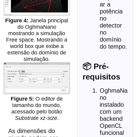
ar a
potência
no
Janela principal
detector
do OghmaNano
no
mostrando a simulação
domínio
Free space. Mostrando a
world box que exibe a
do tempo.
extensão do domínio de
simulação.
📦 Pré-
requisitos
OghmaNa
no
O editor de
instalado
tamanho do mundo,
com um
acessado pelo botão
Substrate xz-size
.
backend
OpenCL
As dimensões do
funcional