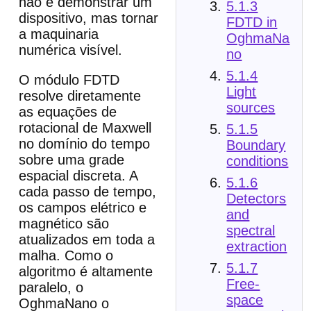
não é demonstrar um
5.1.3
dispositivo, mas tornar
FDTD in
a maquinaria
OghmaNa
numérica visível.
no
5.1.4
O módulo FDTD
Light
resolve diretamente
sources
as equações de
rotacional de Maxwell
5.1.5
no domínio do tempo
Boundary
sobre uma grade
conditions
espacial discreta. A
5.1.6
cada passo de tempo,
Detectors
os campos elétrico e
and
magnético são
spectral
atualizados em toda a
extraction
malha. Como o
5.1.7
algoritmo é altamente
Free-
paralelo, o
space
OghmaNano o