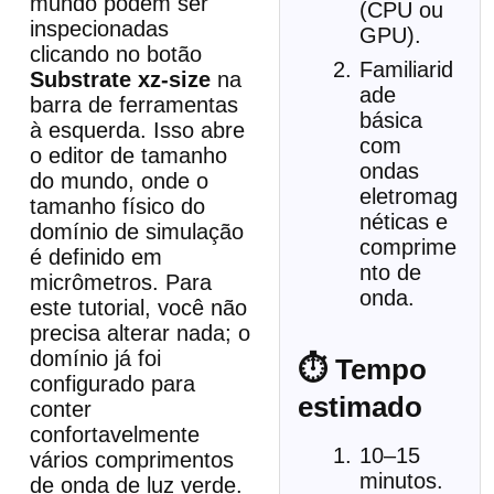
mundo podem ser
(CPU ou
inspecionadas
GPU).
clicando no botão
Familiarid
Substrate xz-size
na
ade
barra de ferramentas
básica
à esquerda. Isso abre
com
o editor de tamanho
ondas
do mundo, onde o
eletromag
tamanho físico do
néticas e
domínio de simulação
comprime
é definido em
nto de
micrômetros. Para
onda.
este tutorial, você não
precisa alterar nada; o
domínio já foi
⏱ Tempo
configurado para
estimado
conter
confortavelmente
10–15
vários comprimentos
minutos.
de onda de luz verde.