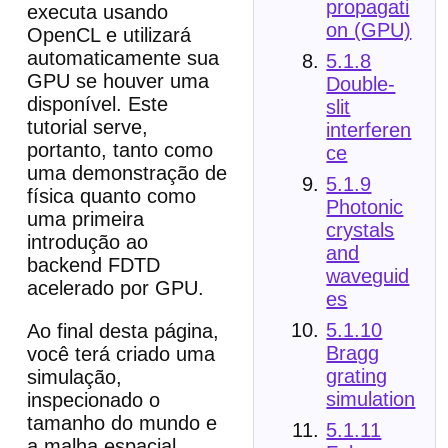
propagati
executa usando
on (GPU)
OpenCL e utilizará
automaticamente sua
5.1.8
GPU se houver uma
Double-
disponível. Este
slit
tutorial serve,
interferen
portanto, tanto como
ce
uma demonstração de
5.1.9
física quanto como
Photonic
uma primeira
crystals
introdução ao
and
backend FDTD
waveguid
acelerado por GPU.
es
5.1.10
Ao final desta página,
Bragg
você terá criado uma
grating
simulação,
simulation
inspecionado o
tamanho do mundo e
5.1.11
a malha espacial,