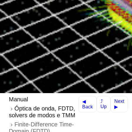
Manual
Next
⤴
◀
Up
Back
▶
Óptica de onda, FDTD,
solvers de modos e TMM
Finite-Difference Time-
Domain (FDTD)