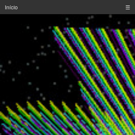
Início
☰