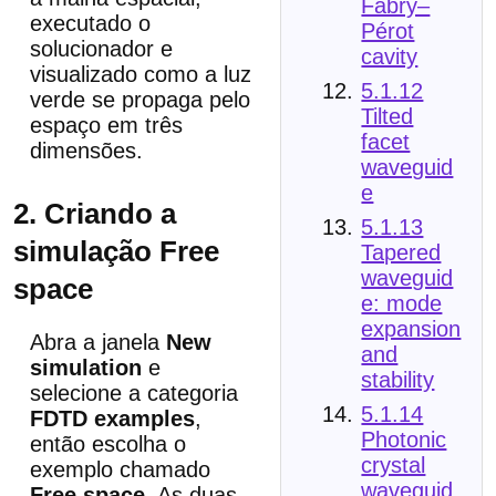
Fabry–
executado o
Pérot
solucionador e
cavity
visualizado como a luz
5.1.12
verde se propaga pelo
Tilted
espaço em três
facet
dimensões.
waveguid
e
2. Criando a
5.1.13
simulação Free
Tapered
waveguid
space
e: mode
expansion
Abra a janela
New
and
simulation
e
stability
selecione a categoria
5.1.14
FDTD examples
,
Photonic
então escolha o
crystal
exemplo chamado
waveguid
Free space
. As duas