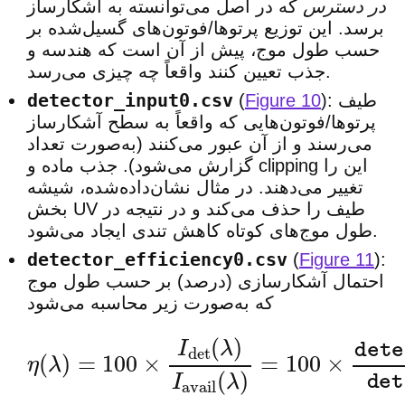
در دسترس
که در اصل می‌توانسته به آشکارساز
برسد. این توزیع پرتوها/فوتون‌های گسیل‌شده بر
حسب طول موج، پیش از آن است که هندسه و
جذب تعیین کنند واقعاً چه چیزی می‌رسد.
detector_input0.csv
): طیف
Figure 10
(
پرتوها/فوتون‌هایی که واقعاً به سطح آشکارساز
می‌رسند و از آن عبور می‌کنند (به‌صورت تعداد
گزارش می‌شود). جذب ماده و clipping این را
تغییر می‌دهند. در مثال نشان‌داده‌شده، شیشه
بخش UV طیف را حذف می‌کند و در نتیجه در
طول موج‌های کوتاه کاهش تندی ایجاد می‌شود.
detector_efficiency0.csv
(
Figure 11
):
احتمال آشکارسازی (درصد) بر حسب طول موج
که به‌صورت زیر محاسبه می‌شود
η
(
λ
)
=
100
×
I
det
(
λ
)
I
avail
(
λ
)
=
100
×
dete
ctor_input0.csv
detector_abs0.csv
.