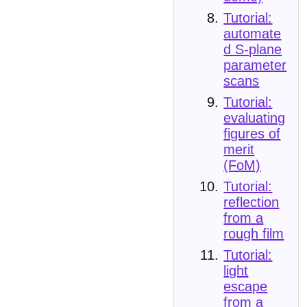
Tutorial:
automate
d S-plane
parameter
scans
Tutorial:
evaluating
figures of
merit
(FoM)
Tutorial:
reflection
from a
rough film
Tutorial:
light
escape
from a