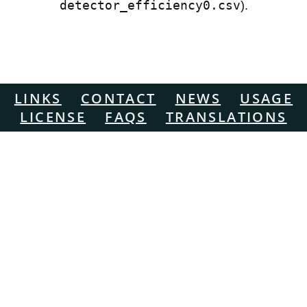
detector_efficiency0.csv
).
LINKS
CONTACT
NEWS
USAGE
LICENSE
FAQS
TRANSLATIONS