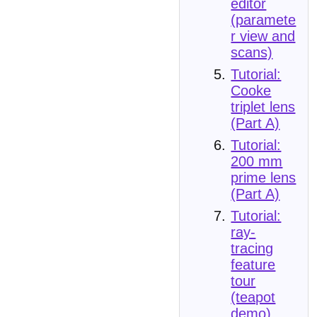
editor
(paramete
r view and
scans)
Tutorial:
Cooke
triplet lens
(Part A)
Tutorial:
200 mm
prime lens
(Part A)
Tutorial:
ray-
tracing
feature
tour
(teapot
demo)