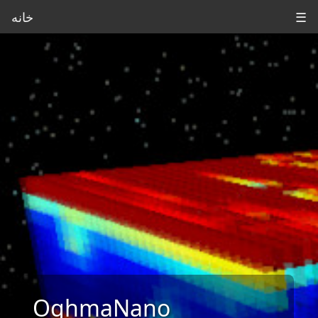
☰
خانه
OghmaNano