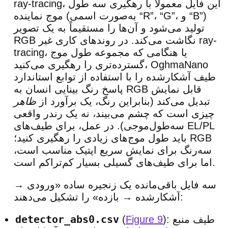
ray-tracing، این فایل معمولاً با رهگیری سه طول
موج نماینده (به‌صورت اسمی “R”، “G”، و “B”)
تولید می‌شود و آن‌ها را مستقیماً به یک تصویر
RGB نگاشت می‌کند. در روندهای کاری غیر ray-
tracing، یا هنگامی که مجموعه طول موج
گسترده‌تری را رهگیری می‌کنید، OghmaNano
طیف آشکارشده را با استفاده از توابع استاندارد
پاسخ رنگ بینایی انسان به RGB قابل نمایش
تبدیل می‌کند (بنابراین رنگ، یک برآورد از
ظاهر
چیزی است که چشم می‌بیند، نه یک رندر واقعی
سه‌طول‌موجی). در عمل، برای طیف‌های EL/PL
باید طول موج‌های زیادی را رهگیری کنید؛ RGB
سه‌رنگ برای نمایش سریع اپتیک مناسب است،
اما برای طیف‌های گسیلی بسیار کم‌تراکم است.
سه فایل باقی‌مانده یک زنجیره ساده «ورودی →
آشکارشده → بازده» را تشکیل می‌دهند:
detector_abs0.csv
): طیف منبع
Figure 9
(