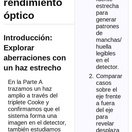
rendimiento
estrecha
óptico
para
generar
patrones
de
Introducción:
manchas/
Explorar
huella
legibles
aberraciones con
en el
un haz estrecho
detector.
Comparar
En la Parte A
casos
trazamos un haz
sobre el
amplio a través del
eje frente
triplete Cooke y
a fuera
confirmamos que el
del eje
sistema forma una
para
imagen en el detector,
revelar
también estudiamos
desplaza