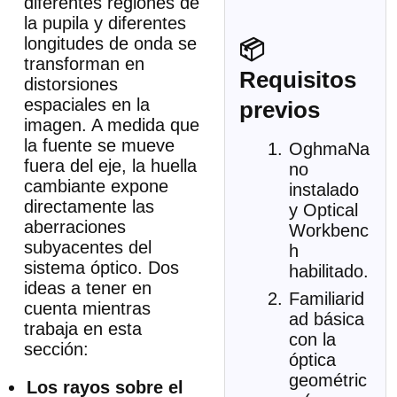
diferentes regiones de
la pupila y diferentes
longitudes de onda se
📦
transforman en
Requisitos
distorsiones
espaciales en la
previos
imagen. A medida que
la fuente se mueve
OghmaNa
fuera del eje, la huella
no
cambiante expone
instalado
directamente las
y Optical
aberraciones
Workbenc
subyacentes del
h
sistema óptico. Dos
habilitado.
ideas a tener en
Familiarid
cuenta mientras
ad básica
trabaja en esta
con la
sección:
óptica
geométric
Los rayos sobre el