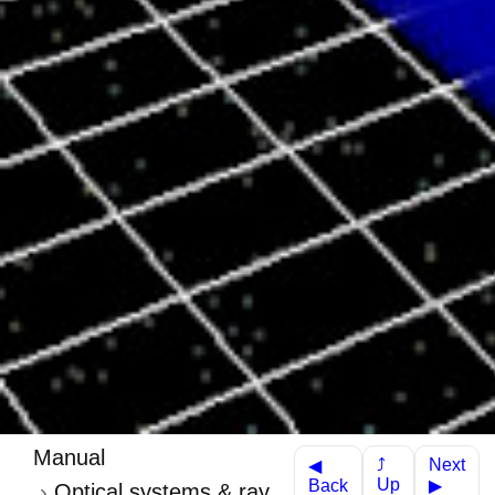
Manual
Next
⤴
◀
Up
Back
▶
Optical systems & ray