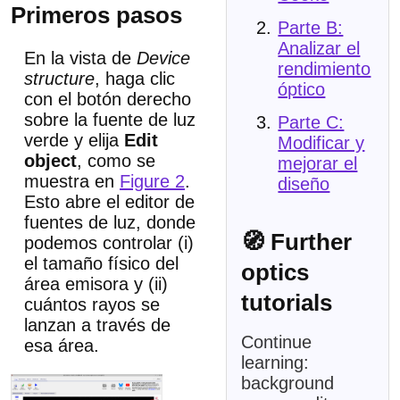
Primeros pasos
Parte B:
Analizar el
En la vista de
Device
rendimiento
structure
, haga clic
óptico
con el botón derecho
sobre la fuente de luz
Parte C:
verde y elija
Edit
Modificar y
object
, como se
mejorar el
muestra en
Figure 2
.
diseño
Esto abre el editor de
fuentes de luz, donde
🧭 Further
podemos controlar (i)
el tamaño físico del
optics
área emisora y (ii)
tutorials
cuántos rayos se
lanzan a través de
Continue
esa área.
learning:
background