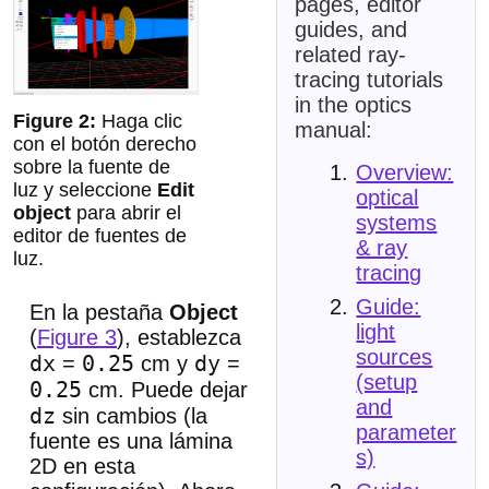
pages, editor
guides, and
related ray-
tracing tutorials
in the optics
Haga clic
manual:
con el botón derecho
sobre la fuente de
Overview:
luz y seleccione
Edit
optical
object
para abrir el
systems
editor de fuentes de
& ray
luz.
tracing
Guide:
En la pestaña
Object
light
(
Figure 3
), establezca
sources
dx
0.25
dy
=
cm y
=
(setup
0.25
cm. Puede dejar
and
dz
sin cambios (la
parameter
fuente es una lámina
s)
2D en esta