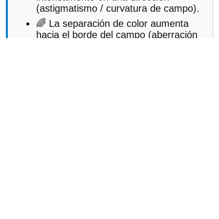
(astigmatismo / curvatura de campo).
🌈 La separación de color aumenta
hacia el borde del campo (aberración
cromática lateral).
✅ Idea clave:
Las aberraciones son
distorsiones estructuradas que crecen
con el ángulo de campo. Un haz
estrecho hace que estos efectos sean
directamente visibles en la salida de
trazado de rayos.
Lo que ahora puede hacer (Parte B)
- diagnosticar aberraciones