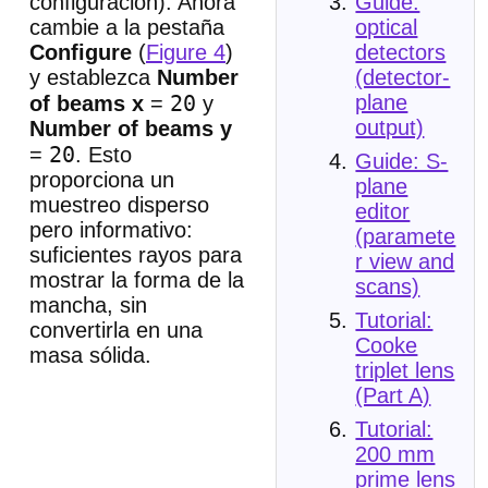
Guide:
configuración). Ahora
optical
cambie a la pestaña
detectors
Configure
(
Figure 4
)
(detector-
y establezca
Number
plane
20
of beams x
=
y
output)
Number of beams y
20
=
. Esto
Guide: S-
proporciona un
plane
muestreo disperso
editor
pero informativo:
(paramete
suficientes rayos para
r view and
mostrar la forma de la
scans)
mancha, sin
Tutorial:
convertirla en una
Cooke
masa sólida.
triplet lens
(Part A)
Tutorial:
200 mm
prime lens