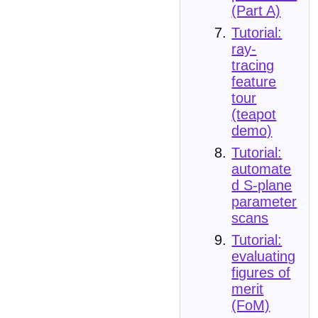
(Part A)
Tutorial:
ray-
tracing
feature
tour
(teapot
demo)
Tutorial:
automate
d S-plane
parameter
scans
Tutorial:
evaluating
figures of
merit
(FoM)