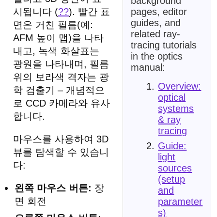
background
pages, editor
시됩니다 (
??
). 빨간 표
guides, and
면은 거친 필름(예:
related ray-
AFM 높이 맵)을 나타
tracing tutorials
내고, 녹색 화살표는
in the optics
광원을 나타내며, 필름
manual:
위의 보라색 격자는 광
Overview:
학 검출기 – 개념적으
optical
로 CCD 카메라와 유사
systems
합니다.
& ray
tracing
마우스를 사용하여 3D
Guide:
뷰를 탐색할 수 있습니
light
다:
sources
(setup
왼쪽 마우스 버튼:
장
and
면 회전
parameter
s)