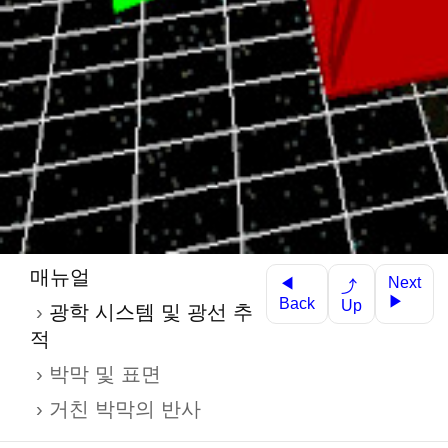
매뉴얼
Next
◀
⤴
▶
Back
Up
광학 시스템 및 광선 추
적
박막 및 표면
거친 박막의 반사