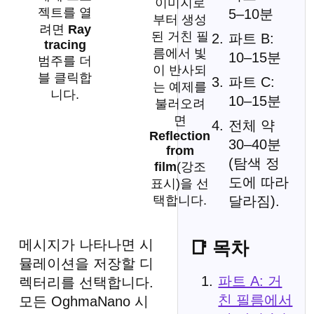
이미지로
젝트를 열
5–10분
부터 생성
려면
Ray
된 거친 필
파트 B:
tracing
름에서 빛
10–15분
범주를 더
이 반사되
블 클릭합
파트 C:
는 예제를
니다.
10–15분
불러오려
면
전체 약
Reflection
30–40분
from
(탐색 정
film
(강조
도에 따라
표시)을 선
택합니다.
달라짐).
메시지가 나타나면 시
📑 목차
뮬레이션을 저장할 디
파트 A: 거
렉터리를 선택합니다.
친 필름에서
모든 OghmaNano 시