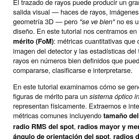
El trazado de rayos puede producir un gr
salida visual — haces de rayos, imágenes 
geometría 3D — pero
"se ve bien"
no es un
diseño. En este tutorial nos centramos en
mérito (FoM)
: métricas cuantitativas qu
imagen del detector y las estadísticas del
rayos en números bien definidos que pue
compararse, clasificarse e interpretarse.
En este tutorial examinamos cómo se gen
figuras de mérito para un
sistema óptico i
representan físicamente. Extraemos e int
métricas comunes incluyendo
tamaño del
radio RMS del spot
,
radios mayor y men
ángulo de orientación del spot
,
radios 