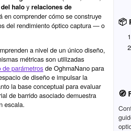
 del halo
y
relaciones de
stá en comprender cómo se construye
📦 
os del rendimiento óptico captura — o
omprenden a nivel de un único diseño,
ismas métricas son utilizadas
o de parámetros
de OghmaNano para
 espacio de diseño e impulsar la
tanto la base conceptual para evaluar
🧭 
orial de barrido asociado demuestra
n escala.
Cont
guid
opti