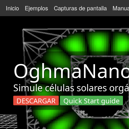
Inicio
Ejemplos
Capturas de pantalla
Manua
OghmaNan
Simule células solares org
DESCARGAR
Quick Start guide