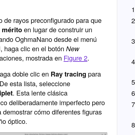
 de rayos preconfigurado para que
e mérito
en lugar de construir un
iciando OghmaNano desde el menú
, haga clic en el botón
New
ulaciones, mostrada en
Figure 2
.
haga doble clic en
Ray tracing
para
De esta lista, seleccione
iplet
. Esta lente clásica
ico deliberadamente imperfecto pero
a demostrar cómo diferentes figuras
ño óptico.