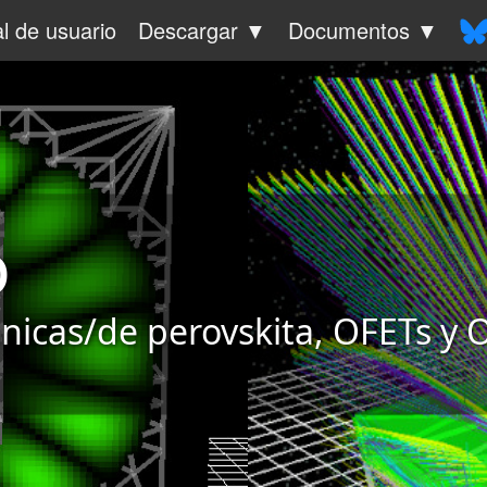
l de usuario
Descargar ▼
Documentos ▼
o
ánicas/de perovskita, OFETs y