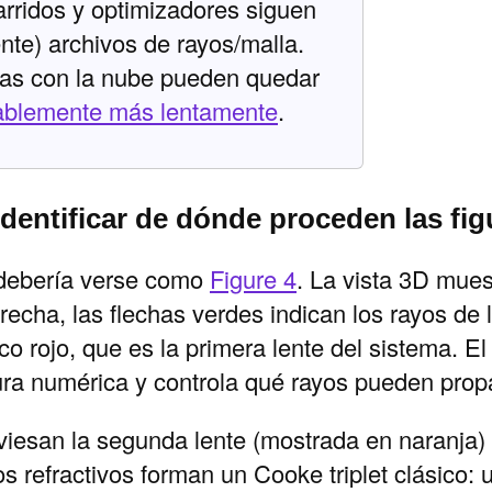
arridos y optimizadores siguen
te) archivos de rayos/malla.
das con la nube pueden quedar
ablemente más lentamente
.
 identificar de dónde proceden las fi
l debería verse como
Figure 4
. La vista 3D mues
recha, las flechas verdes indican los rayos de 
o rojo, que es la primera lente del sistema. E
tura numérica y controla qué rayos pueden prop
viesan la segunda lente (mostrada en naranja) 
os refractivos forman un Cooke triplet clásico: