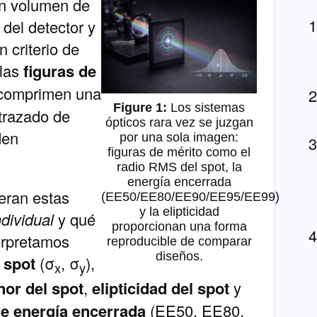
an volumen de
del detector y
 criterio de
 las
figuras de
e comprimen una
Los sistemas
 trazado de
ópticos rara vez se juzgan
den
por una sola imagen:
figuras de mérito como el
radio RMS del spot, la
energía encerrada
eran estas
(EE50/EE80/EE90/EE95/EE99)
y la elipticidad
ndividual
y qué
proporcionan una forma
erpretamos
reproducible de comparar
diseños.
 spot
(σ
, σ
),
x
y
or del spot
,
elipticidad del spot
y
de energía encerrada
(EE50, EE80,