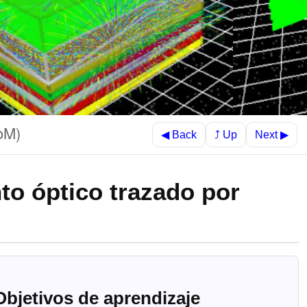
FoM)
⤴ Up
◀ Back
Next ▶
to óptico trazado por
Objetivos de aprendizaje